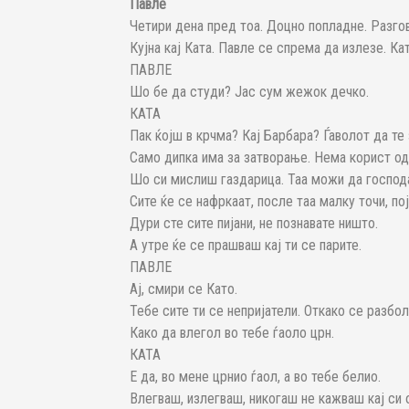
Павле
Четири дена пред тоа. Доцно попладне. Разго
Кујна кај Ката. Павле се спрема да излезе. Ка
ПАВЛЕ
Шо бе да студи? Јас сум жежок дечко.
КАТА
Пак ќојш в крчма? Кај Барбара? Ѓаволот да те 
Само дипка има за затворање. Нема корист од
Шо си мислиш газдарица. Таа можи да господа
Сите ќе се нафркаат, после таа малку точи, пој
Дури сте сите пијани, не познавате ништо.
А утре ќе се прашваш кај ти се парите.
ПАВЛЕ
Ај, смири се Като.
Тебе сите ти се непријатели. Откако се разбо
Како да влегол во тебе ѓаоло црн.
КАТА
Е да, во мене црнио ѓаол, а во тебе белио.
Влегваш, излегваш, никогаш не кажваш кај си 