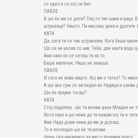
со одел и со кој си бил.
ПАВЛЕ
А шо ќе ми се деси? Глеј ги тие шаки и раце.
штркалца? Ништо. Па мислиш дека и другите 
КАТА
Да, сега ти се тие штракалки. Кога беше малеч
Шо се не носев со нив. Тебе, две канти вода 
Ама како ќе се сетиш ти на то.
Беше малечок. Нишо не знаеше.
ПАВЛЕ
И сега не знам ништо. Кој ми е татко? То ник
А шо ако сум се загледал во Надица и сакам д
Шо ќе прајме тогаш?
КАТА
Стој подалеку. Јас ти велам дека Младен не ти
Исто како и шо нема да ти кажам кој ти е татк
Ама Нада дома нема да ми ја дојсиш.
То е последно шо ќе ти речам.
Нема таја никаквица да ми го премини праго.