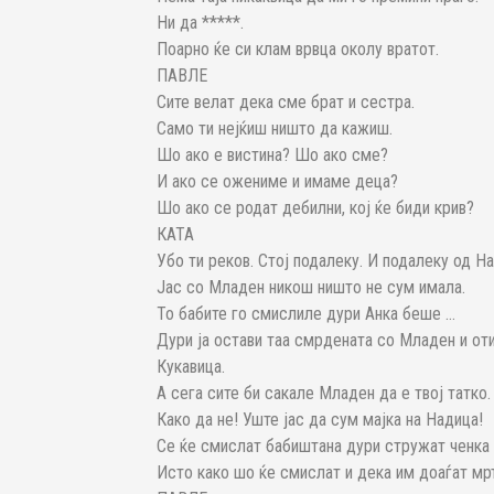
Ни да *****.
Поарно ќе си клам врвца околу вратот.
ПАВЛЕ
Сите велат дека сме брат и сестра.
Само ти нејќиш ништо да кажиш.
Шо ако е вистина? Шо ако сме?
И ако се ожениме и имаме деца?
Шо ако се родат дебилни, кој ќе биди крив?
КАТА
Убо ти реков. Стој подалеку. И подалеку од На
Јас со Младен никош ништо не сум имала.
То бабите го смислиле дури Анка беше …
Дури ја остави таа смрдената со Младен и отид
Кукавица.
А сега сите би сакале Младен да е твој татко.
Како да не! Уште јас да сум мајка на Надица!
Се ќе смислат бабиштана дури стружат ченка 
Исто како шо ќе смислат и дека им доаѓат мрт