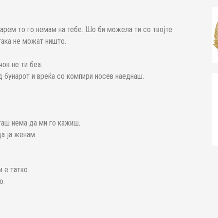
 Барем то го немам на тебе. Шо би можела ти со твојте
така не можат ништо.
ок не ти беа.
од бунарот и вреќа со компири носев наеднаш.
огаш нема да ми го кажиш.
а ја женам.
 е татко.
о.