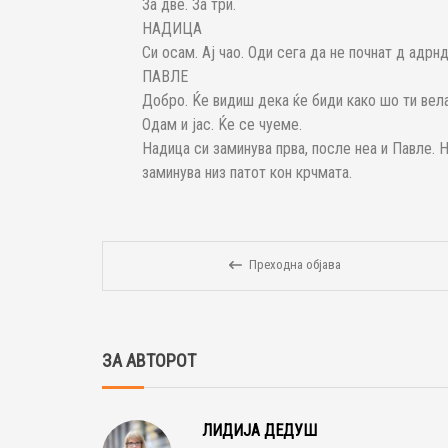
За две. За три.
НАДИЦА
Си осам. Ај чао. Оди сега да не почнат д адрнд
ПАВЛЕ
Добро. Ќе видиш дека ќе биди како шо ти вела
Одам и јас. Ќе се чуеме.
Надица си заминува прва, после неа и Павле. Н
заминува низ патот кон крчмата.
Преходна објава
ЗА АВТОРОТ
ЛИДИЈА ДЕДУШ