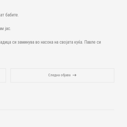
ат бабите.
м јас.
адица си заминува во насока на својата куќа. Павле си
Следна објава