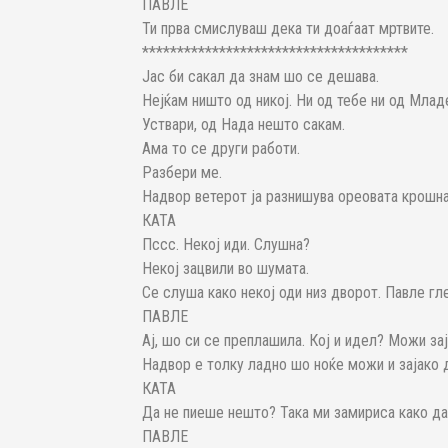
ПАВЛЕ
Ти прва смислуваш дека ти доаѓаат мртвите.
**************************************
Јас би сакал да знам шо се дешава.
Нејќам ништо од никој. Ни од тебе ни од Младе
Уствари, од Нада нешто сакам.
Ама то се други работи.
Разбери ме.
Надвор ветерот ја разнишува ореовата крошна
КАТА
Пссс. Некој иди. Слушна?
Некој зацвили во шумата.
Се слуша како некој оди низ дворот. Павле гл
ПАВЛЕ
Ај, шо си се преплашила. Кој и идел? Можи зај
Надвор е толку ладно шо ноќе можи и зајако да
КАТА
Да не пиеше нешто? Така ми замириса како д
ПАВЛЕ