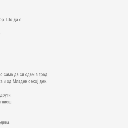
р. Шо да е.
.
о сама да си одам в град.
ка и од Младен секој ден.
други.
згниеш.
одина.