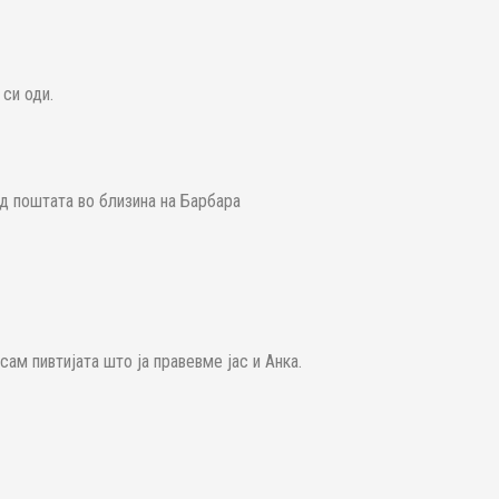
 си оди.
ад поштата во близина на Барбара
ам пивтијата што ја правевме јас и Анка.