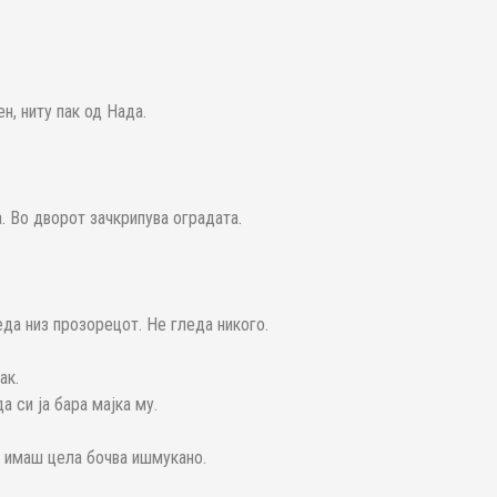
н, ниту пак од Нада.
. Во дворот зачкрипува оградата.
еда низ прозорецот. Не гледа никого.
ак.
 си ја бара мајка му.
а имаш цела бочва ишмукано.