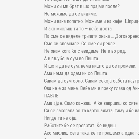
Можи си ми брат и шо прајме после?
Не можиме да се видиме.
Можи вака попатно. Можиме и на кафе. Шприце
И ако мислиш ти то – веќе доста.
Па сме се виделе трипати онака … Договорено
Сме си спомнале. Се сме си рекле.
Не знам кога ќе с евидиме. Не е во ред.
А и вљубена сум во Пишта.
И шо и да не сум, нема ништо да се промени.
Ама нема да одам ни со Пишта.
Сакам да сум соло. Сакам секоја сабота наутр
Ова не е за мене. Веќе ми е преку глава од Ан
ПАВЛЕ
Ама ајде. Само кажваш. А ќе завршиш ко сите 
Си се закопала во та картонажата, таму и ќе и
Нигде ти не ојш.
Работите ќе се превртат. Ќе видиш.
Ако мислиш сега така, ќе те прашамз а една г