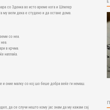
вара со Зденка во исто време кога и Шпилер
та му вели дека е студено и да остане дома.
земи со неа.
 неа.
ри в крчма.
ќе наплаќа.
ле и оние малку со кој шо беше добра веќе ги немаш.
одел, да се случи нешто кому јас знам да му кажам сај