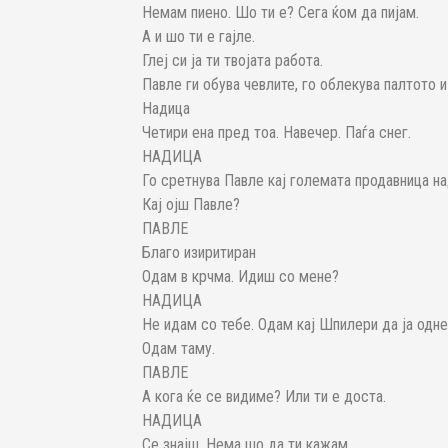
Немам пиено. Шо ти е? Сега ќом да пијам.
А и шо ти е гајле.
Глеј си ја ти твојата работа.
Павле ги обува чевлите, го облекува палтото и
Надица
Четири ена пред тоа. Навечер. Паѓа снег.
НАДИЦА
Го сретнува Павле кај големата продавница н
Кај ојш Павле?
ПАВЛЕ
Благо изиритиран
Одам в крчма. Идиш со мене?
НАДИЦА
Не идам со тебе. Одам кај Шпилери да ја однес
Одам таму.
ПАВЛЕ
А кога ќе се видиме? Или ти е доста.
НАДИЦА
Се знајш. Нема шо да ти кажам.