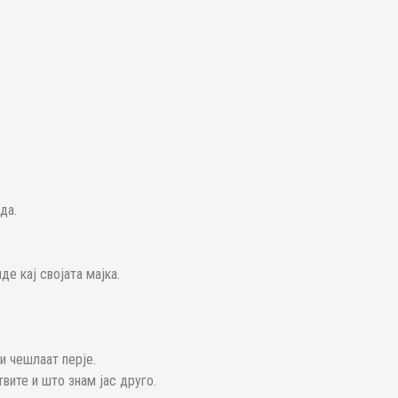
да.
е кај својата мајка.
и чешлаат перје.
вите и што знам јас друго.