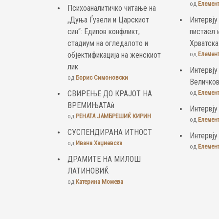
од
Елемен
Психоаналитичко читање на
„Дуња Ѓузели и Царскиот
Интервју
син“: Едипов конфликт,
пистаел 
стадиум на огледалото и
Хрватска
објектификација на женскиот
од
Елемен
лик
Интервју
од
Борис Симоновски
Величко
СВИРЕЊЕ ДО КРАЈОТ НА
од
Елемен
ВРЕМИЊАТАѝ
Интервју
од
РЕНАТА ЈАМБРЕШИЌ КИРИН
од
Елемен
СУСПЕНДИРАНА ИТНОСТ
Интервју
од
Ивана Хаџиевска
од
Елемен
ДРАМИТЕ НА МИЛОШ
ЛАТИНОВИЌ
од
Катерина Момева