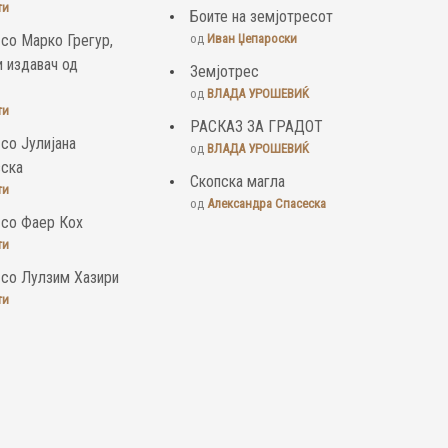
ти
Боите на земјотресот
 со Марко Грегур,
од
Иван Џепароски
и издавач од
Земјотрес
од
ВЛАДА УРОШЕВИЌ
ти
РАСКАЗ ЗА ГРАДОТ
 со Јулијана
од
ВЛАДА УРОШЕВИЌ
вска
Скопска магла
ти
од
Александра Спасеска
 со Фаер Кох
ти
 со Лулзим Хазири
ти