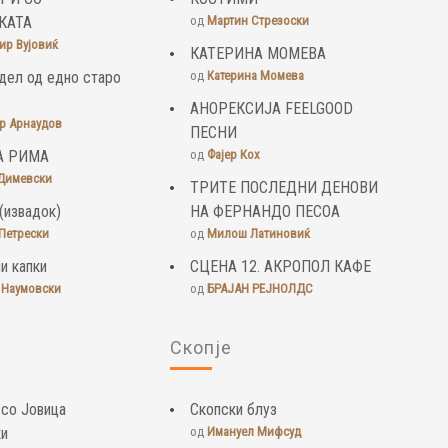
КАТА
од
Мартин Стрезоски
ир Вујовиќ
КАТЕРИНА МОМЕВА
дел од едно старо
од
Катерина Момева
о
АНОРЕКСИЈА FEELGOOD
р Арнаудов
ПЕСНИ
А РИМА
од
Фајер Кох
Димевски
ТРИТЕ ПОСЛЕДНИ ДЕНОВИ
(извадок)
НА ФЕРНАНДО ПЕСОА
Петрески
од
Милош Латиновиќ
и капки
СЦЕНА 12. АКРОПОЛ КАФЕ
 Наумовски
од
БРАЈАН РЕЈНОЛДС
у
Скопје
 со Јовица
Скопски блуз
ки
од
Имануел Мифсуд