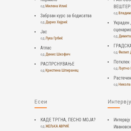
од
Милена Илиќ
ВЕШТЕР
од
Владим
Забрзан курс за бодисатва
од
Дарио Хајриќ
Украден 
сценари
Јас
од
Димита
од
Лука Грбиќ
ГРАДСК
Атлас
од
Филип 
од
Денис Шкофич
Потклек 
РАСПРСНУВАЊЕ
од
Љупчо 
од
Кристина Шпиранец
Растечен
од
Никола
Есеи
Интервј
КАДЕ ТРГНА, ПЕСНО МОЈА?
Интервју
од
ЖЕЉКА АВРИЌ
Ивановс