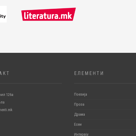
АКТ
ЕЛЕМЕНТИ
Поезија
ил 126а
ола
Проза
menti.mk
Драма
Есеи
Интервју