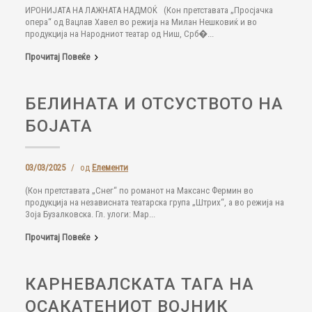
ИРОНИЈАТА НА ЛАЖНАТА НАДМОЌ (Кон претставата „Просјачка
опера“ од Вацлав Хавел во режија на Милан Нешковиќ и во
продукција на Народниот театар од Ниш, Срб�...
Прочитај Повеќе
БЕЛИНАТА И ОТСУСТВОТО НА
БОЈАТА
03/03/2025
/
од
Елементи
(Кон претставата „Снег“ по романот на Максанс Фермин во
продукција на независната театарска група „Штрих“, а во режија на
Зоја Бузалковска. Гл. улоги: Мар...
Прочитај Повеќе
КАРНЕВАЛСКАТА ТАГА НА
ОСАКАТЕНИОТ ВОЈНИК