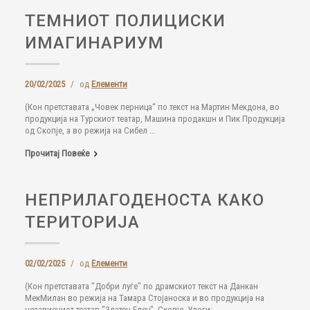
ТЕМНИОТ ПОЛИЦИСКИ
ИМАГИНАРИУМ
20/02/2025
/
од
Елементи
(Кон претставата „Човек перница“ по текст на Мартин Мекдона, во
продукција на Турскиот театар, Машина продакшн и Пик Продукција
од Скопје, а во режија на Сибел ...
Прочитај Повеќе
НЕПРИЛАГОДЕНОСТА КАКО
ТЕРИТОРИЈА
02/02/2025
/
од
Елементи
(Кон претставата "Добри луѓе" по драмскиот текст на Данкан
МекМилан во режија на Тамара Стојаноска и во продукција на
независниот театар "Златен Елец", Скопје. Улоги:...