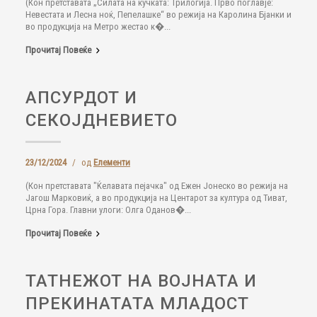
(Кон претставата „Силата на кучката: Трилогија. Прво поглавје:
Невестата и Лесна ноќ, Пепелашке“ во режија на Каролина Бјанки и
во продукција на Метро жестао к�...
Прочитај Повеќе
АПСУРДОТ И
СЕКОЈДНЕВИЕТО
23/12/2024
/
од
Елементи
(Кон претставата "Ќелавата пејачка" од Ежен Јонеско во режија на
Јагош Марковиќ, а во продукција на Центарот за култура од Тиват,
Црна Гора. Главни улоги: Олга Оданов�...
Прочитај Повеќе
ТАТНЕЖОТ НА ВОЈНАТА И
ПРЕКИНАТАТА МЛАДОСТ