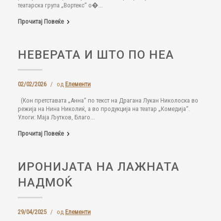
театарска група „Вортекс“ о�...
Прочитај Повеќе
НЕВЕРАТА И ШТО ПО НЕА
02/02/2026
/
од
Елементи
(Кон претставата „Анна“ по текст на Драгана Лукан Николоска во
режија на Нина Николиќ, а во продукција на театар „Комедија“.
Улоги: Маја Љутков, Благо...
Прочитај Повеќе
ИРОНИЈАТА НА ЛАЖНАТА
НАДМОЌ
29/04/2025
/
од
Елементи