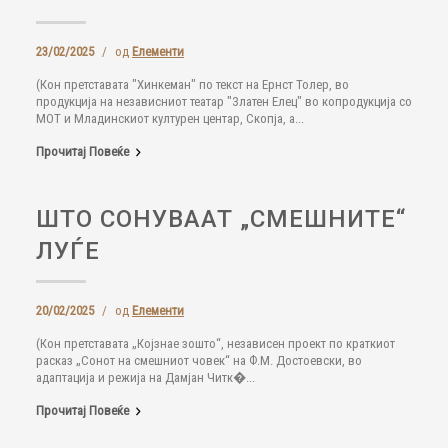
23/02/2025
/
од
Елементи
(Кон претставата "Хинкеман" по текст на Ернст Толер, во
продукција на независниот театар "Златен Елец" во копродукција со
МОТ и Младинскиот културен центар, Скопја, а...
Прочитај Повеќе
ШТО СОНУВААТ „СМЕШНИТЕ“
ЛУЃЕ
20/02/2025
/
од
Елементи
(Кон претставата „Којзнае зошто“, независен проект по краткиот
расказ „Сонот на смешниот човек“ на Ф.М. Достоевски, во
адаптација и режија на Дамјан Читк�...
Прочитај Повеќе