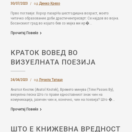
30/07/2023
/
од
Динко Крехо
Прво поглавје: Хорор пазарНа шестгодишна возраст, моето
читачко образование доби драстиченпресврт: Се најдов во војна.
Босанскиот град во којшто бев со мајка ми ир�...
Прочитај Повеќе
КРАТОК ВОВЕД ВО
ВИЗУЕЛНАТА ПОЕЗИЈА
24/04/2023
/
од
Лучила Тапацо
Анатол Кнотек (Anatol Knotek), Времето минува (Time Passes By),
визуелна песна Што го прави едноставниот знак чин на
комуникација, јазичен чин и, конечно, чин на поезија? Што �...
Прочитај Повеќе
ШТО Е КНИЖЕВНА ВРЕДНОСТ