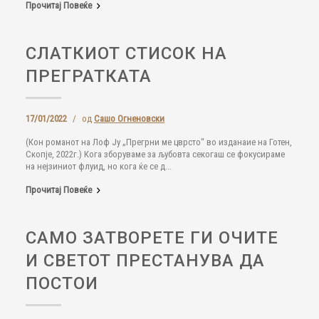
Прочитај Повеќе
СЛАТКИОТ СТИСОК НА
ПРЕГРАТКАТА
17/01/2022
/
од
Сашо Огненовски
(Кон романот на Лоф Ју „Прегрни ме цврсто“ во изданаие на Готен,
Скопје, 2022г.) Кога зборуваме за љубовта секогаш се фокусираме
на нејзиниот флуид, но кога ќе се д...
Прочитај Повеќе
САМО ЗАТВОРЕТЕ ГИ ОЧИТЕ
И СВЕТОТ ПРЕСТАНУВА ДА
ПОСТОИ