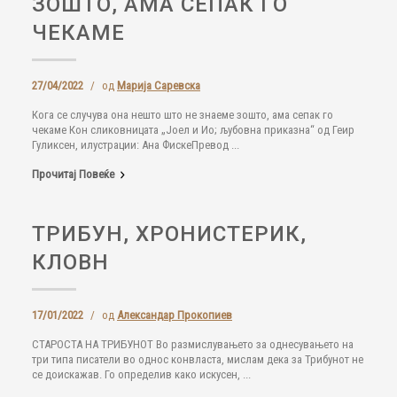
ЗОШТО, АМА СЕПАК ГО
ЧЕКАМЕ
27/04/2022
/
од
Марија Саревска
Кога се случува она нешто што не знаеме зошто, ама сепак го
чекаме Кон сликовницата „Јоел и Ио; љубовна приказна“ од Геир
Гуликсен, илустрации: Ана ФискеПревод ...
Прочитај Повеќе
ТРИБУН, ХРОНИСТЕРИК,
КЛОВН
17/01/2022
/
од
Александар Прокопиев
СТАРОСТА НА ТРИБУНОТ Во размислувањето за однесувањето на
три типа писатели во однос конвласта, мислам дека за Трибунот не
се доискажав. Го определив како искусен, ...