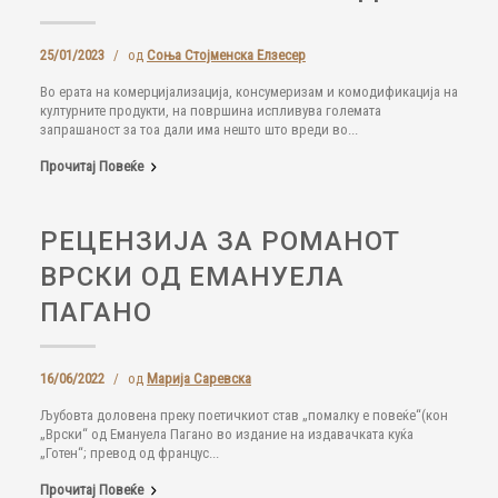
25/01/2023
/
од
Соња Стојменска Елзесер
Во ерата на комерцијализација, консумеризам и комодификација на
културните продукти, на површина испливува големата
запрашаност за тоа дали има нешто што вреди во...
Прочитај Повеќе
РЕЦЕНЗИЈА ЗА РОМАНОТ
ВРСКИ ОД ЕМАНУЕЛА
ПАГАНО
16/06/2022
/
од
Марија Саревска
Љубовта доловена преку поетичкиот став „помалку е повеќе“(кон
„Врски“ од Емануела Пагано во издание на издавачката куќа
„Готен“; превод од францус...
Прочитај Повеќе