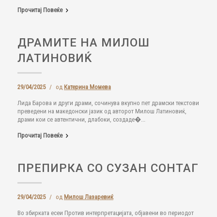
Прочитај Повеќе
ДРАМИТЕ НА МИЛОШ
ЛАТИНОВИЌ
29/04/2025
/
од
Катерина Момева
Лида Барова и други драми, сочинува вкупно пет драмски текстови
преведени на македонски јазик од авторот Милош Латиновиќ,
драми кои се автентични, длабоки, создаде�...
Прочитај Повеќе
ПРЕПИРКА СО СУЗАН СОНТАГ
29/04/2025
/
од
Милош Лазаревиќ
Во збирката есеи Против интерпретацијата, објавени во периодот