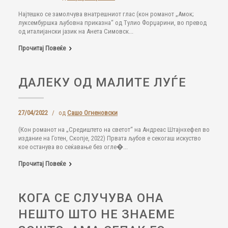
Најтешко се замолчува внатрешниот глас (кон романот „Амок;
луксембуршка љубовна приказна“ од Тулио Форџарини, во превод
од италијански јазик на Анета Симовск...
Прочитај Повеќе
ДАЛЕКУ ОД МАЛИТЕ ЛУЃE
27/04/2022
/
од
Сашо Огненовски
(Кон романот на „Средиштето на светот“ на Андреас Штајнхефел во
издание на Готен, Скопје, 2022) Првата љубов е секогаш искуство
кое останува во сеќавање без огле�...
Прочитај Повеќе
КОГА СЕ СЛУЧУВА ОНА
НЕШТО ШТО НЕ ЗНАЕМЕ