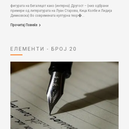
фигурата на Бегалецот како (интерна) Другост – (низ одбрани
примери од литературата на Луан Старова, Кица Колбе и Лидија
Димковска) Во современата културна теор�...
Прочитај Повеќе
ЕЛЕМЕНТИ - БРОЈ 20