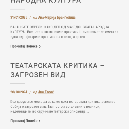
НАРОДНА КУЛТУРА
31/01/2025
/
од
Ана-Марија Бранѓолица
БAJAЧКИТЕ ОБРЕДИ КАКО ДЕЛ ОД МАКЕДОНСКАТА НАРОДНА
КУЛТУРА Баењето и шаманските практики Шаманизмот се смета за
една од најстарите практики на светот, а архео...
Прочитај Повеќе
ТЕАТАРСКАТА КРИТИКА –
ЗАГРОЗЕН ВИД
28/10/2024
/
од
Ана Тасиќ
Без двоумење може да се каже дека театарската критика денес во
Србија е загрозен вид. Таа постои во дневните весници,
неделниците, во стручните театарски списанија ...
Прочитај Повеќе