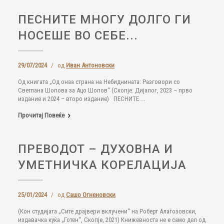
ПЕСНИТЕ МНОГУ ДОЛГО ГИ
НОСЕШЕ ВО СЕБЕ...
29/07/2024
/
од
Иван Антоновски
Од книгата „Од онаа страна на Небиднината: Разговори со
Светлана Шопова за Ацо Шопов“ (Скопје: Дијалог, 2023 – прво
издание и 2024 – второ издание) ПЕСНИТЕ ...
Прочитај Повеќе
ПРЕВОДОТ – ДУХОВНА И
УМЕТНИЧКА КОРЕЛАЦИЈА
25/01/2024
/
од
Сашо Огненовски
(Кон студијата „Сите драјвери вклучени“ на Роберт Алаѓозовски,
издавачка куќа „Готен“, Скопје, 2021) Книжевноста не е само дел од