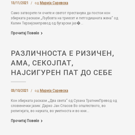
13/11/2021
/
од
Марија Саревска
Само затворете ги очите и светот престанува да постои кон
збирката раскази „Љубовта на триесет и петгодишната жена“ од
Калин Терзијскипревод од бугарски јаз�...
Прочитај Повеќе
РАЗЛИЧНОСТА Е РИЗИЧЕН,
АМА, СЕКОЈПАТ,
НАЈСИГУРЕН ПАТ ДО СЕБЕ
03/10/2021
/
од
Марија Саревска
Кон збирката раскази „Два света“ од Сузана ТратникПревод од
словенечки јазик: Дарко Јан Спасов Во општеството, во
религијата, во науката, во уметноста и во кни...
Прочитај Повеќе