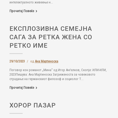
интелектуалното живеење н...
Прочитај Повеќе
ЕКСПЛОЗИВНА СЕМЕЈНА
САГА ЗА РЕТКА ЖЕНА СО
РЕТКО ИМЕ
29/10/2023
/
од
Ана Мартиноска
Поговор кон романот „Мина“ од Игор Анѓелков, Скопје: ИЛИ-ИЛИ,
2023Пишува: Ана Мартиноска Загриженоста за човековото
страдање на германскиот филозоф и социолог Т...
Прочитај Повеќе
ХОРОР ПАЗАР