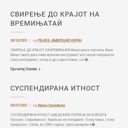
СВИРЕЊЕ ДО КРАЈОТ НА
ВРЕМИЊАТАЍ
28/10/2025
/
од
РЕНАТА ЈАМБРЕШИЌ КИРИН
СВИРЕЊЕ ДО КРАЈОТ НА ВРЕМИЊАТА Мишоовата слугинка Анри
Мишо смета дека нема музички инструмент што звучи непријатно.
Секој инструмент, колку и да е едноставен, соз�...
Прочитај Повеќе
СУСПЕНДИРАНА ИТНОСТ
28/07/2025
/
од
Ивана Хаџиевска
СУСПЕНДИРАНА ИТНОСТ ШВЕДСКАТА ТЕОРИЈА ЗА ЉУБОВТА
Прогрес. Современост. Верба во институциите. Толку тивко, толку
прекрасно. Сепак, во 2006 година, група шведски и�...