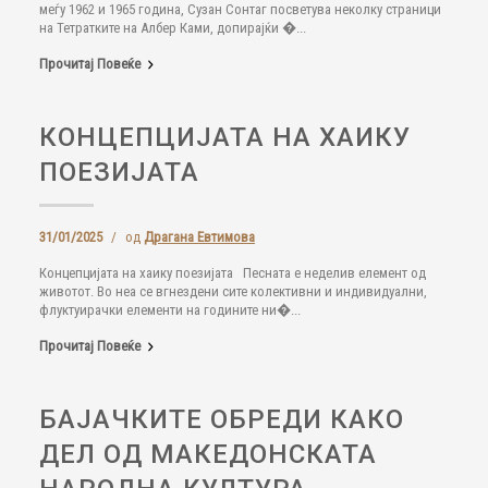
меѓу 1962 и 1965 година, Сузан Сонтаг посветува неколку страници
на Тетратките на Албер Ками, допирајќи �...
Прочитај Повеќе
КОНЦЕПЦИЈАТА НА ХАИКУ
ПОЕЗИЈАТА
31/01/2025
/
од
Драгана Евтимова
Концепцијата на хаику поезијата Песната е неделив елемент од
животот. Во неа се вгнездени сите колективни и индивидуални,
флуктуирачки елементи на годините ни�...
Прочитај Повеќе
БAJAЧКИТЕ ОБРЕДИ КАКО
ДЕЛ ОД МАКЕДОНСКАТА