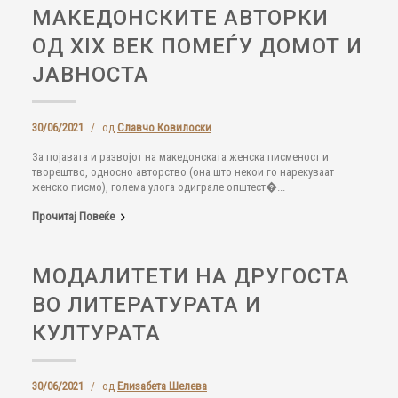
МАКЕДОНСКИТЕ АВТОРКИ
ОД XIX ВЕК ПОМЕЃУ ДОМОТ И
ЈАВНОСТА
30/06/2021
/
од
Славчо Ковилоски
За појавата и развојот на македонската женска писменост и
творештво, односно авторство (она што некои го нарекуваат
женско писмо), голема улога одиг­рале општест�...
Прочитај Повеќе
МОДАЛИТЕТИ НА ДРУГОСТА
ВО ЛИТЕРАТУРАТА И
КУЛТУРАТА
30/06/2021
/
од
Елизабета Шелева