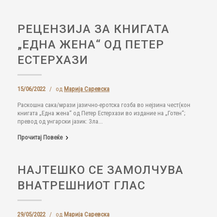
РЕЦЕНЗИЈА ЗА КНИГАТА
„ЕДНА ЖЕНА“ ОД ПЕТЕР
ЕСТЕРХАЗИ
15/06/2022
/
од
Марија Саревска
Раскошна сака/мрази јазично-еротска гозба во нејзина чест(кон
книгата „Една жена“ од Петер Естерхази во издание на „Готен“;
превод од унгарски јазик: Зла...
Прочитај Повеќе
НАЈТЕШКО СЕ ЗАМОЛЧУВА
ВНАТРЕШНИОТ ГЛАС
29/05/2022
/
од
Марија Саревска