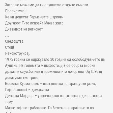
Затоа не можеме да ги слушнеме старите емисии.
Пролистувај!
Ќе ни донесат Германците штркови
Другарот Тито испраќа Мачва жито
Дневникот на регионот
…..
Сведоштва
Стоп!
Реконструирај.
1975 година се одржувало 30 години од ослободувањето на
Аушвиц. На големата манифестација се собраа високи
државни службеници и преживеаните логораши. Од Шабац
допатуваа тие трите:
Босилка Кузмановиќ – наставничка по француски јазик,
Гоја Јвановиќ – домаќинка
Десанка Мајцнер – уапсена како партизанка и депортирана
таму
Магнетофонот работеше. Го бележеше враќањето во