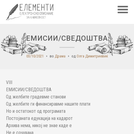
Главн
ЕМИСИИ/СВЕДОШТВА
03/10/2021
во
Драма
од
Олга Димитриевиќ
VIII
ЕМИСИИ/СВЕДОШТВА
Од желбите градевме станови
Од желбите ги финансиравме нашите плати
Но и остатокот од програмата
Постојаната едукација на кадарот
Архива нема, никој не знае каде е
Не е сочувана