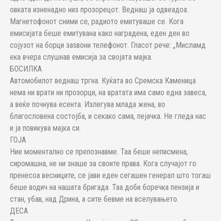
овката изненадно низ прозорецот. Веднаш ја одвеадоа.
Магнетофонот сними се, радиото емитуваше се. Кога
емисијата беше емитувана како наградена, еден ден во
сојузот на борци заѕвони телефонот. Гласот рече: „Мисламд
ека вчера слушнав емисија за својата мајка.
БОСИЛКА
Автомобилот веднаш тргна. Куќата во Сремска Каменица
нема ни врати ни прозорци, на вратата има само една завеса,
а веќе почнува есента. Излегува млада жена, во
благословена состојба, и секако сама, пејачка. Не гледа нас
и ја повикува мајка си.
ГОЈА
Ние моментално се препознавме. Таа беше неписмена,
сиромашна, не ни знаше за своите права. Кога случајот го
пренесоа весниците, се јави еден сегашен генерал што тогаш
беше водич на нашата бригада. Таа доби боречка пензија и
стан, убав, над Дрина, а сите бевме на вселувањето.
ДЕСА