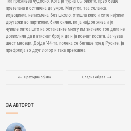
Таа преживеа чудесно. Кога ја турна СС-овката, прво беше
претепана и оставена да умре. Меѓутоа, таа селанка,
војводинка, неписмена, без школо, отишла како и сите нејзини
другарки во партизани, била силна, па ја најдоа жива и ја
чувале затоа што на останатите многу им значело тоа дека не
дозволила да и втиснат број и да и ја исечат косата. Ја чуваа
шест месеци. Дојде ’44-та, полека се бегаше пред Русите, ја
префрлија во друг логор и така преживеа.
Преходна објава
Следна објава
ЗА АВТОРОТ