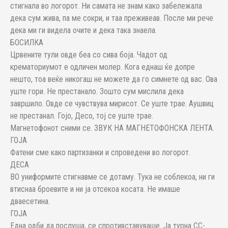
стигнала во логорот. Ни самата не знам како забележала
дека сум жива, па ме сокри, и таа преживеав. После ми рече
дека ми ги видела очите и дека така знаела.
БОСИЛКА
Црвените тули овде беа со сива боја. Чадот од
крематориумот е одличен молер. Кога еднаш ќе допре
нешто, тоа веќе никогаш не можете да го симнете од вас. Ова
уште гори. Не престанало. Зошто сум мислила дека
завршило. Овде се чувствува мирисот. Се уште трае. Аушвиц
не престанал. Гојо, Десо, тој се уште трае.
Магнетофонот сними се. ЗВУК НА МАГНЕТОФОНСКА ЛЕНТА.
ГОЈА
Фатени сме како партизанки и спроведени во логорот.
ДЕСА
ВО униформите стигнавме се дотаму. Тука не соблекоа, ни ги
втиснаа броевите и ни ја отсекоа косата. Не имаше
дваесетина.
ГОЈА
Една одби да послуша, се спротивставуваше. Ја турна СС-