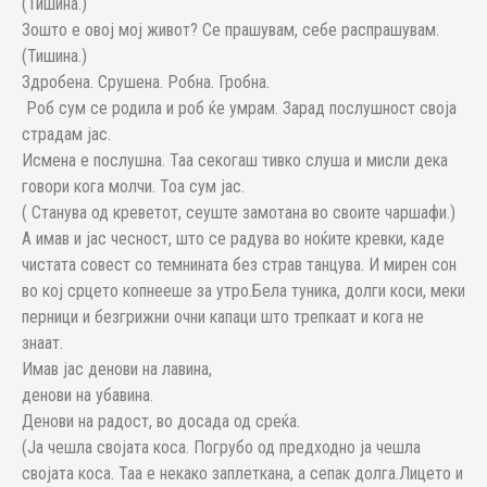
(Тишина.)
Зошто е овој мој живот? Се прашувам, себе распрашувам.
(Тишина.)
Здробена. Срушена. Робна. Гробна.
Роб сум се родила и роб ќе умрам. Зарад послушност своја
страдам јас.
Исмена е послушна. Таа секогаш тивко слуша и мисли дека
говори кога молчи. Тоа сум јас.
( Станува од креветот, сеуште замотана во своите чаршафи.)
А имав и јас чесност, што се радува во ноќите кревки, каде
чистата совест со темнината без страв танцува. И мирен сон
во кој срцето копнееше за утро.Бела туника, долги коси, меки
перници и безгрижни очни капаци што трепкаат и кога не
знаат.
Имав јас денови на лавина,
денови на убавина.
Денови на радост, во досада од среќа.
(Ја чешла својата коса. Погрубо од предходно ја чешла
својата коса. Таа е некако заплеткана, а сепак долга.Лицето и