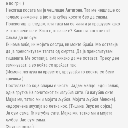
е во грч. )
Некогаш косата ми ја чешлаше Антигона. Таа ме чешлаше со
големо внимание, а јас и ја кубев косата без да сакам.
Понекогаш ја гледам, или така ми се чини и ја прашувам како
е…кога веќе не е. Како е, кога не е? Како си, кога не си?
Сакам да не сум.
Ги нема веќе, ни мојата сестра, ни моите браќа. Ме оставија
да ја преиспитувам тагата од смртта. Да ја преиспитувам
тишината. Ме оставија, ама никако да ме остават. Преку ден
заминуваат, а во ноќта се враќаат пак.
(Исмена легнува на креветот, врзувајќи го косите со бели
крпчиња.)
Постелата во која спијам е чиста. Јадам малце. Еден залак,
една грутка.На почетокот ги изгубив сите. Ги изгубив сите.
Мајка ми, татко ми и мојата љубов. Мојата љубов Менокеј,
недоречена илузија во летна ноќ. (Тишина. Звук на сојка.)
Ја сум сама. Ги изгубив сите. Мајка ми, татко ми и мојата
љубов. Јас сум сама.
(Звук на сојка.)