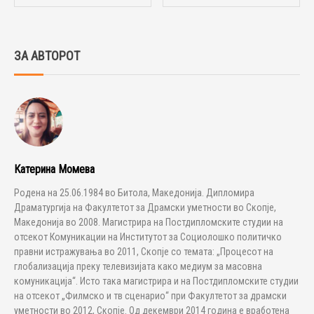
ЗА АВТОРОТ
Катерина Момева
Родена на 25.06.1984 во Битола, Македонија. Дипломира
Драматургија на Факултетот за Драмски уметности во Скопје,
Македонија во 2008. Магистрира на Постдипломските студии на
отсекот Комуникации на Институтот за Социолошко политичко
правни истражувања во 2011, Скопје со темата: „Процесот на
глобализација преку телевизијата како медиум за масовна
комуникација“. Исто така магистрира и на Постдипломските студии
на отсекот „Филмско и тв сценарио“ при Факултетот за драмски
уметности во 2012, Скопје. Од декември 2014 година е вработена