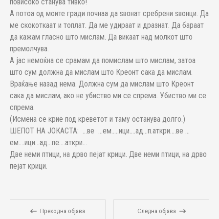
повисоко станува тивко!
А потоа од моите гради почнаа да ѕвонат сребрени ѕвонци. Да
ме скокоткаат и топлат. Да ме удираат и дразнат. Да бараат
да кажам гласно што мислам. Да викаат над молкот што
премолчува.
А јас немоќна се срамам да помислам што мислам, затоа
што сум должна да мислам што Креонт сака да мислам.
Враќање назад нема. Должна сум да мислам што Креонт
сака да мислам, ако не убиство ми се спрема. Убиство ми се
спрема.
(Исмена се крие под креветот и таму останува долго.)
ШЕПОТ НА ЈОКАСТА: …ве …ем…..ици….ад…п.аткри….ве …
ем….ици…ад…пе….аткри…
Две неми птици, на дрво пејат крици. Две неми птици, на дрво
пејат крици.
Преходна објава
Следна објава