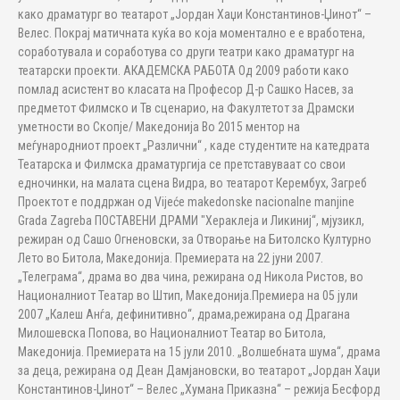
како драматург во театарот „Јордан Хаџи Константинов-Џинот“ –
Велес. Покрај матичната куќа во која моментално е е вработена,
соработувала и соработува со други театри како драматург на
театарски проекти. АКАДЕМСКА РАБОТА Од 2009 работи како
помлад асистент во класата на Професор Д-р Сашко Насев, за
предметот Филмско и Тв сценарио, на Факултетот за Драмски
уметности во Скопје/ Македонија Во 2015 ментор на
меѓународниот проект „Различни“ , каде студентите на катедрата
Театарска и Филмска драматургија се претставуваат со свои
едночинки, на малата сцена Видра, во театарот Керембух, Загреб
Проектот е поддржан од Vijeće makedonske nacionalne manjine
Grada Zagreba ПОСТАВЕНИ ДРАМИ "Хераклеја и Ликиниј“, мјузикл,
режиран од Сашо Огненовски, за Отворање на Битолско Културно
Лето во Битола, Македонија. Премиерата на 22 јуни 2007.
„Телеграма“, драма во два чина, режирана од Никола Ристов, во
Националниот Театар во Штип, Македонија.Премиера на 05 јули
2007 „Калеш Анѓа, дефинитивно“, драма,режирана од Драгана
Милошевска Попова, во Националниот Театар во Битола,
Македонија. Премиерата на 15 јули 2010. „Волшебната шума“, драма
за деца, режирана од Деан Дамјановски, во театарот „Јордан Хаџи
Константинов-Џинот“ – Велес „Хумана Приказна“ – режија Бесфорд