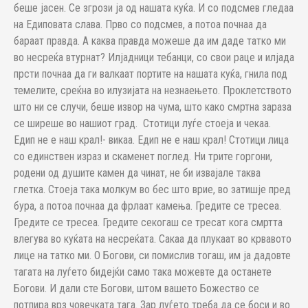
беше јасен. Се згрози ја од нашата куќа. И со подсмев гледаа
на Едиповата слава. Прво со подсмев, а потоа почнаа да
бараaт правда. А каква правда можеше да им даде татко ми
во несреќа втурнат? Илјадници тебанци, со свои раце и илјада
прсти почнаа да ги валкаат портите на нашата куќа, гнила под
темелите, среќна во илузијата на незнаењето. Проклетството
што ни се случи, беше извор на чума, што како смртна зараза
се ширеше во нашиот град. Стотици луѓе стоеја и чекаа.
Едип не е наш крал!- викаа. Едип не е наш крал! Стотици лица
со единствен израз и скаменет поглед. Ни трите горгони,
родени од душите камен да чинат, не би извајале таква
глетка. Стоеја така молкум во бес што врие, во затишје пред
бура, а потоа почнаа да фрлаат камења. Гредите се тресеа.
Гредите се тресеа. Гредите секогаш се тресат кога смртта
влегува во куќата на несреќата. Сакаа да плукаат во крвавото
лице на татко ми. О Богови, си помислив тогаш, им ја дадовте
тагата на луѓето бидејќи само така можевте да останете
Богови. И дали сте Богови, штом вашето Божество се
потпира врз човечката тага. Зар луѓето треба да се боси и во