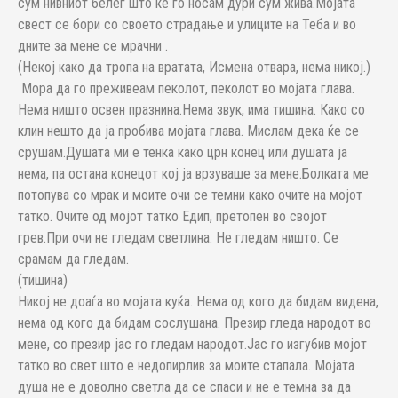
сум нивниот белег што ќе го носам дури сум жива.Мојата
свест се бори со своето страдање и улиците на Теба и во
дните за мене се мрачни .
(Некој како да тропа на вратата, Исмена отвара, нема никој.)
Мора да го преживеам пеколот, пеколот во мојата глава.
Нема ништо освен празнина.Нема звук, има тишина. Како со
клин нешто да ја пробива мојата глава. Мислам дека ќе се
срушам.Душата ми е тенка како црн конец или душата ја
нема, па остана конецот кој ја врзуваше за мене.Болката ме
потопува со мрак и моите очи се темни како очите на мојот
татко. Очите од мојот татко Едип, претопен во својот
грев.При очи не гледам светлина. Не гледам ништо. Се
срамам да гледам.
(тишина)
Никој не доаѓа во мојата куќа. Нема од кого да бидам видена,
нема од кого да бидам сослушана. Презир гледа народот во
мене, со презир јас го гледам народот.Јас го изгубив мојот
татко во свет што е недопирлив за моите стапала. Мојата
душа не е доволно светла да се спаси и не е темна за да