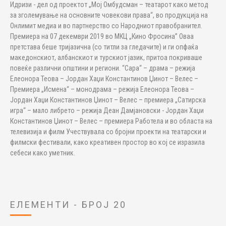
Идризи - дел од проектот „Мој Омбудсман – театарот како метод
за зголемување на основните човекови права“, во продукција на
Онлимит медиа и во партнерство со Народниот правобранител.
Премиера на 07 декември 2019 во МКЦ „Кино Фросина” Оваа
претстава беше тријазична (со титли за гледачите) и ги опфаќа
македонскиот, албанскиот и турскиот јазик, притоа покриваше
повеќе различни општини и региони. “Сара“ – драма – режија
Елеонора Теова – Јордан Хаџи Константинов Џинот – Велес –
Премиера „Исмена“ – монодрама – режија Елеонора Теова –
Јордан Хаџи Константинов Џинот – Велес – премиера „Сатирска
игра“ – мало либрето – режија Деан Дамјановски - Јордан Хаџи
Константинов Џинот – Велес – премиера Работела и во областа на
телевизија и филм Учествувала со бројни проекти на театарски и
филмски фестивали, како креативен простор во кој се изразила
себеси како уметник.
ЕЛЕМЕНТИ - БРОЈ 20