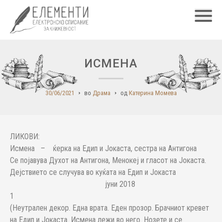
Главн
ИСМЕНА
30/06/2021
во
Драма
од
Катерина Момева
ЛИКОВИ:
Исмена – ќерка на Едип и Јокаста, сестра на Антигона
Се појавува Духот на Антигонa, Менокеј и гласот на Јокаста.
Дејствието се случува во куќата на Едип и Јокаста
јуни 2018
1
(Неутрален декор. Една врата. Еден прозор. Брачниот кревет
на Едип и Јокаста. Исмена лежи во него. Нозете и се