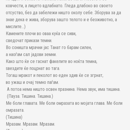
ковчести, а лицето вдлабнато. Гледа длабоко во своето
отсуство, без да забележи ништо околу себе. Зборува за да
знае дека е жива, зборува зашто телото и е безживотно, а
мислите…)
Камените плочи во оваа куќа се сиви,
сведочат прикази темни.
Во соништа мрачни јас Танат го барам силен,
а наоѓам сал јадови земни.
Како што ќе се гаснат факелите во ноќта темна,
ѕвездите ќе поцрнат во тага.
Тогаш мракот и пеколот во еден здив ќе се згрнат,
во ужаш и очај темно паѓам.
А потоа нема ништо освен празнина. Нема звук, има тишина.
(Пауза. Тишина. Тишина.)
Ме боли главата. Ме боли омразата во мојата глава. Ме боли
омразата.
(Тишина)
Мразам. Мразам. Мразам.