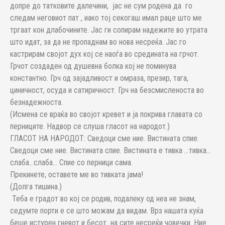
допре до татковите далечини, јас не сум родена да го
следам неговиот пат , иако тој секогаш имал раце што ме
тргаат кон длабочините. Јас ги сопирам надежите во утрата
што идат, за да не пропаднам во нова несреќа. Јас го
кастрирам својот дух кој се наоѓа во средината на грчот.
Грчот создаден од душевна болка кој не поминува
константно. Грч од зајадливост и омраза, презир, тага,
циничност, осуда и сатиричност. Грч на безсмисленоста во
безнадежноста.
(Исмена се враќа во својот кревет и ја покрива главата со
перниците. Надвор се слуша гласот на народот.)
ГЛАСОТ НА НАРОДОТ: Сведоци сме ние. Вистината спие.
Сведоци сме ние. Вистината спие. Вистината е тивка …тивка…
слаба…слаба… Спие со перници сама.
Прекинете, оставете ме во тивката јама!
(Долга тишина.)
Теба е градот во кој се родив, подалеку од неа не знам,
седумте порти е се што можам да видам. Врз нашата куќа
беше истурен гневот и бесот на сите несреќи човечки. Ние