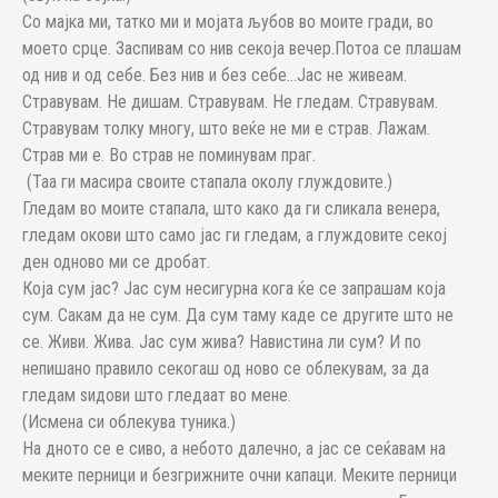
Со мајка ми, татко ми и мојата љубов во моите гради, во
моето срце. Заспивам со нив секоја вечер.Потоа се плашам
од нив и од себе. Без нив и без себе…Јас не живеам.
Стравувам. Не дишам. Стравувам. Не гледам. Стравувам.
Стравувам толку многу, што веќе не ми е страв. Лажам.
Страв ми е. Во страв не поминувам праг.
(Таа ги масира своите стапала околу глуждовите.)
Гледам во моите стапала, што како да ги сликала венера,
гледам окови што само јас ги гледам, а глуждовите секој
ден одново ми се дробат.
Која сум јас? Јас сум несигурна кога ќе се запрашам која
сум. Сакам да не сум. Да сум таму каде се другите што не
се. Живи. Жива. Јас сум жива? Навистина ли сум? И по
непишано правило секогаш од ново се облекувам, за да
гледам ѕидови што гледаат во мене.
(Исмена си облекува туника.)
На дното се е сиво, а небото далечно, а јас се сеќавам на
меките перници и безгрижните очни капаци. Меките перници