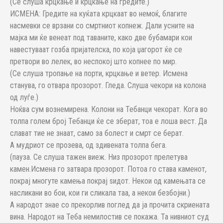
(Се слуша крцкање и крцкање на гредите.)
ИСМЕНА: Гредите на куќата крцкаат во немоќ, благите
насмевки се врзани со смртниот копнеж. Дали усните на
мајка ми ќе венеат под таваните, како две бубамари кои
навестуваат гозба пријателска, по која џагорот ќе се
претвори во лелек, во неспокој што копнее по мир.
(Се слуша тропање на порти, крцкање и ветер. Исмена
станува, го отвара прозорот. Гледа. Слуша чекори на колона
од луѓе.)
Ноќва сум вознемирена. Колони на Тебанци чекорат. Кога во
толпа голем број Тебанци ќе се зберат, тоа е лоша вест. Да
слават тие не знаат, само за болест и смрт се берат.
А мудриот се прозева, од здивената толпа бега.
(пауза. Се слуша тажен виеж. Низ прозорот прелетува
камен.Исмена го затвара прозорот. Потоа го става каменот,
покрај многуте камења покрај ѕидот. Некои од камењата се
насликани во бои, кои ги сликала таа, а некои безбојни.)
А народот знае со прекорлив поглед да ја прочита скриената
вина. Народот на Теба немилостив се покажа. Та нивниот суд