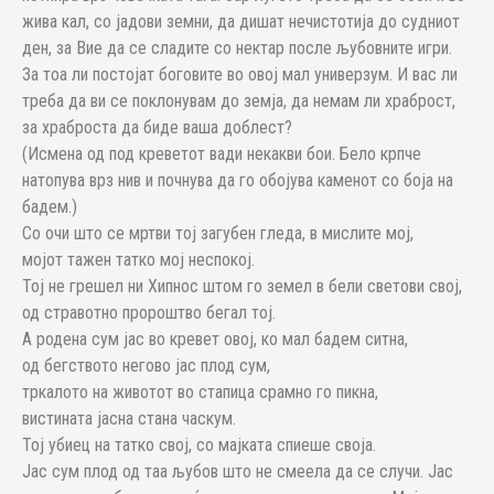
жива кал, со јадови земни, да дишат нечистотија до судниот
ден, за Вие да се сладите со нектар после љубовните игри.
За тоа ли постојат боговите во овој мал универзум. И вас ли
треба да ви се поклонувам до земја, да немам ли храброст,
за храброста да биде ваша доблест?
(Исмена од под креветот вади некакви бои. Бело крпче
натопува врз нив и почнува да го обојува каменот со боја на
бадем.)
Со очи што се мртви тој загубен гледа, в мислите мој,
мојот тажен татко мој неспокој.
Тој не грешел ни Хипнос штом го земел в бели светови свој,
од стравотно пророштво бегал тој.
А родена сум јас во кревет овој, ко мал бадем ситна,
од бегството негово јас плод сум,
тркалото на животот во стапица срамно го пикна,
вистината јасна стана часкум.
Тој убиец на татко свој, со мајката спиеше своја.
Јас сум плод од таа љубов што не смеела да се случи. Јас