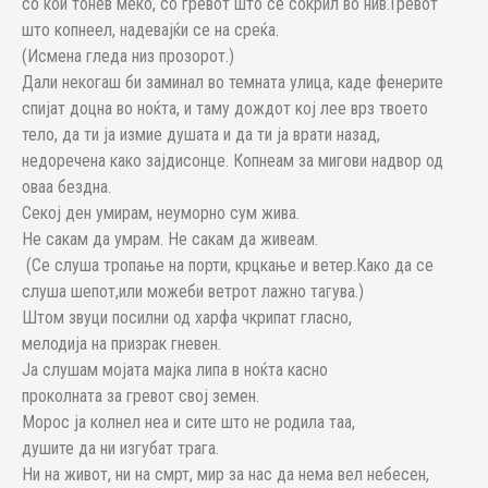
со кои тонев меко, со гревот што се сокрил во нив.Гревот
што копнеел, надевајќи се на среќа.
(Исмена гледа низ прозорот.)
Дали некогаш би заминал во темната улица, каде фенерите
спијат доцна во ноќта, и таму дождот кој лее врз твоето
тело, да ти ја измие душата и да ти ја врати назад,
недоречена како зајдисонце. Копнеам за мигови надвор од
оваа бездна.
Секој ден умирам, неуморно сум жива.
Не сакам да умрам. Не сакам да живеам.
(Се слуша тропање на порти, крцкање и ветер.Како да се
слуша шепот,или можеби ветрот лажно тагува.)
Штом звуци посилни од харфа чкрипат гласно,
мелодија на призрак гневен.
Ја слушам мојата мајка липа в ноќта касно
проколната за гревот свој земен.
Морос ја колнел неа и сите што не родила таа,
душите да ни изгубат трага.
Ни на живот, ни на смрт, мир за нас да нема вел небесен,