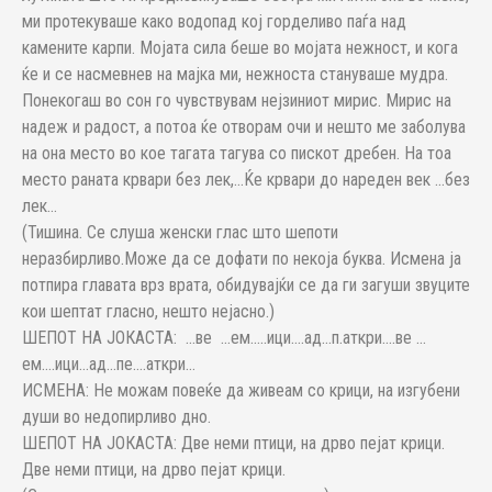
ми протекуваше како водопад кој горделиво паѓа над
камените карпи. Мојата сила беше во мојата нежност, и кога
ќе и се насмевнев на мајка ми, нежноста стануваше мудра.
Понекогаш во сон го чувствувам нејзиниот мирис. Мирис на
надеж и радост, а потоа ќе отворам очи и нешто ме заболува
на она место во кое тагата тагува со пискот дребен. На тоа
место раната крвари без лек,…Ќе крвари до нареден век …без
лек…
(Тишина. Се слуша женски глас што шепоти
неразбирливо.Може да се дофати по некоја буква. Исмена ја
потпира главата врз врата, обидувајќи се да ги загуши звуците
кои шептат гласно, нешто нејасно.)
ШЕПОТ НА ЈОКАСТА: …ве …ем…..ици….ад…п.аткри….ве …
ем….ици…ад…пе….аткри…
ИСМЕНА: Не можам повеќе да живеам со крици, на изгубени
души во недопирливо дно.
ШЕПОТ НА ЈОКАСТА: Две неми птици, на дрво пејат крици.
Две неми птици, на дрво пејат крици.