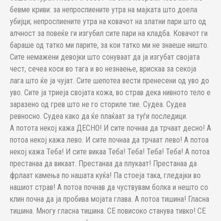
бевме криви: за непроспиените утра на мајката што доела
убијци; непроспиените утра на ковачот на златни пари што од
алчност за повеќе ги изгубил сите пари на кладба. Ковачот ги
бараше од татко ми парите, за кои татко ми не знаеше ништо.
Сите немажени девојки што сонуваат да ја изгубат својата
чест, сечеа коси во тага и во незнаење, врискаа за секоја
лага што ќе ја чујат. Сите шепотеа вести пренесени од уво до
уво. Сите ја триеја својата кожа, во страв дека нивното тело е
заразено од грев што не го сториле тие. Судеа. Судеа
ревносно. Судеа како да ќе плаќаат за туѓи последици.
А потота некој кажа ДЕСНО! И сите почнаа да трчаат десно! А
потоа некој кажа лево. И сите почнаа да трчаат лево! А потоа
некој кажа Теба! И сите викаа Теба! Теба! Теба! Теба! А потоа
престанаа да викаат. Престанаа да плукаат! Престанаа да
фрлаат камења по нашата куќа! Па стоеја така, гледајки во
нашиот страв! А потоа почнав да чуствувам болка и нешто со
клин почна да ја пробива мојата глава. А потоа тишина! Гласна
тишина. Многу гласна тишина. СЕ повисоко станува тивко! СЕ