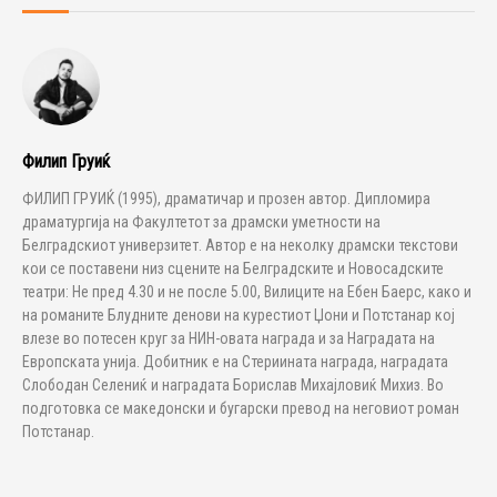
Филип Груиќ
ФИЛИП ГРУИЌ (1995), драматичар и прозен автор. Дипломира
драматургија на Факултетот за драмски уметности на
Белградскиот универзитет. Автор е на неколку драмски текстови
кои се поставени низ сцените на Белградските и Новосадските
театри: Не пред 4.30 и не после 5.00, Вилиците на Ебен Баерс, како и
на романите Блудните денови на курестиот Џони и Потстанар кој
влезе во потесен круг за НИН-овата награда и за Наградата на
Европската унија. Добитник е на Стериината награда, наградата
Слободан Селениќ и наградата Борислав Михајловиќ Михиз. Во
подготовка се македонски и бугарски превод на неговиот роман
Потстанар.