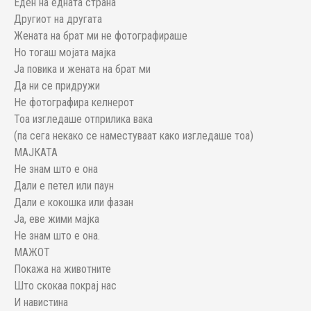
Еден на едната страна
Другиот на другата
Жената на брат ми не фотографираше
Но тогаш мојата мајка
Ја повика и жената на брат ми
Да ни се придружи
Не фотографира келнерот
Тоа изгледаше отприлика вака
(па сега некако се наместуваат како изгледаше тоа)
МАЈКАТА
Не знам што е она
Дали е петел или паун
Дали е кокошка или фазан
Ја, еве жими мајка
Не знам што е она.
МАЖОТ
Покажа на животните
Што скокаа покрај нас
И навистина