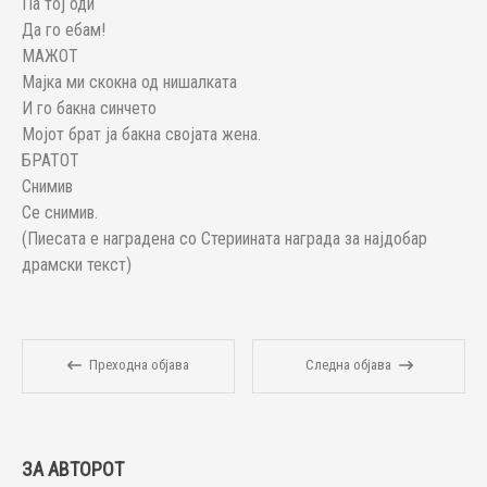
Па тој оди
Да го ебам!
МАЖОТ
Мајка ми скокна од нишалката
И го бакна синчето
Мојот брат ја бакна својата жена.
БРАТОТ
Снимив
Се снимив.
(Пиесата е наградена со Стериината награда за најдобар
драмски текст)
Преходна објава
Следна објава
ЗА АВТОРОТ