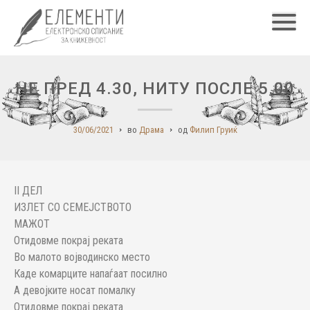
Главн
НЕ ПРЕД 4.30, НИТУ ПОСЛЕ 5.00
30/06/2021
во
Драма
од
Филип Груиќ
II ДЕЛ
ИЗЛЕТ СО СЕМЕЈСТВОТО
МАЖОТ
Отидовме покрај реката
Во малото војводинско место
Каде комарците напаѓаат посилно
А девојките носат помалку
Отидовме покрај реката