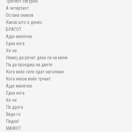
Третиот сигурен
А четвртиот
Остана онаков
Каков што е денес.
БРАТОТ
Ајде малечок
Една нога
Хе-хе
Немој да речат дека си на мене
Па да проодиш на двете
Кога веќе сите одат наголемо
Кога некои веќе трчаат
Ајде малечок
Една нога
Хе-хе
Па друга
Види го
Падна!
МАЖОТ