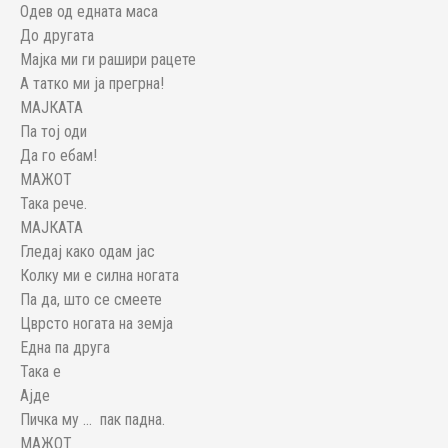
Одев од едната маса
До другата
Мајка ми ги рашири рацете
А татко ми ја прегрна!
МАЈКАТА
Па тој оди
Да го ебам!
МАЖОТ
Така рече.
МАЈКАТА
Гледај како одам јас
Колку ми е силна ногата
Па да, што се смеете
Цврсто ногата на земја
Една па друга
Така е
Ајде
Пичка му … пак падна.
МАЖОТ