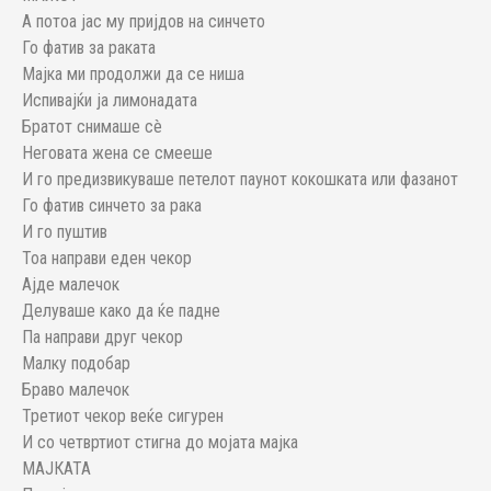
А потоа јас му пријдов на синчето
Го фатив за раката
Мајка ми продолжи да се ниша
Испивајќи ја лимонадата
Братот снимаше сè
Неговата жена се смееше
И го предизвикуваше петелот паунот кокошката или фазанот
Го фатив синчето за рака
И го пуштив
Тоа направи еден чекор
Ајде малечок
Делуваше како да ќе падне
Па направи друг чекор
Малку подобар
Браво малечок
Третиот чекор веќе сигурен
И со четвртиот стигна до мојата мајка
МАЈКАТА