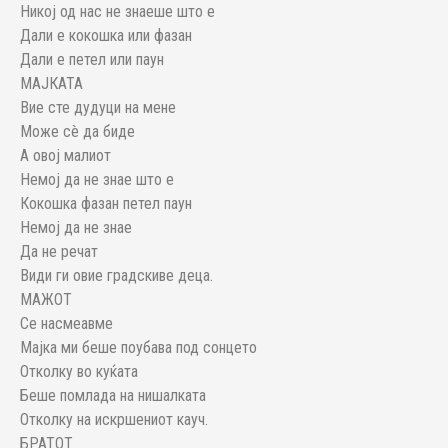
Никој од нас не знаеше што е
Дали е кокошка или фазан
Дали е петел или паун
МАЈКАТА
Вие сте дудуци на мене
Може сè да биде
А овој малиот
Немој да не знае што е
Кокошка фазан петел паун
Немој да не знае
Да не речат
Види ги овие градскиве деца.
МАЖОТ
Се насмеавме
Мајка ми беше поубава под сонцето
Отколку во куќата
Беше помлада на нишалката
Отколку на искршениот кауч.
БРАТОТ