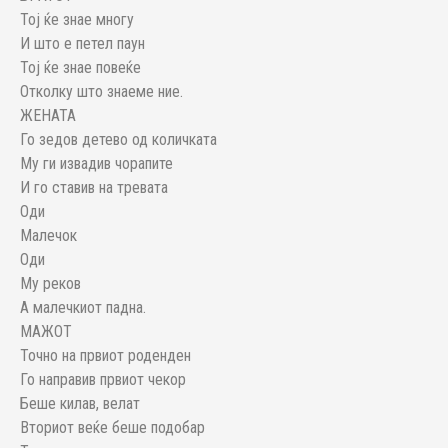
Тој ќе знае многу
И што е петел паун
Тој ќе знае повеќе
Отколку што знаеме ние.
ЖЕНАТА
Го зедов детево од количката
Му ги извадив чорапите
И го ставив на тревата
Оди
Малечок
Оди
Му реков
А малечкиот падна.
МАЖОТ
Точно на првиот роденден
Го направив првиот чекор
Беше килав, велат
Вториот веќе беше подобар