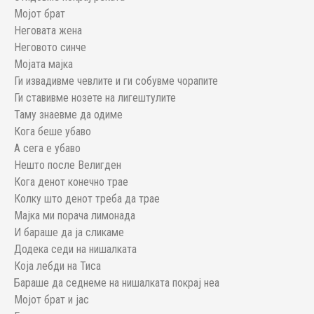
Мојот брат
Неговата жена
Неговото синче
Мојата мајка
Ги извадивме чевлите и ги собувме чорапите
Ги ставивме нозете на лигештулите
Таму знаевме да одиме
Кога беше убаво
А сега е убаво
Нешто после Велигден
Кога денот конечно трае
Колку што денот треба да трае
Мајка ми порача лимонада
И бараше да ја сликаме
Додека седи на нишалката
Која лебди на Тиса
Бараше да седнеме на нишалката покрај неа
Мојот брат и јас