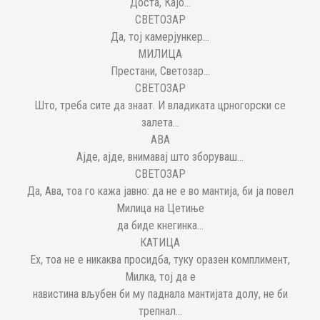
Доста, Кајо...
СВЕТОЗАР
Да, тој камерјункер...
МИЛИЦА
Престани, Светозар...
СВЕТОЗАР
Што, треба сите да знаат. И владиката црногорски се
залета...
АВА
Ајде, ајде, внимавај што зборуваш...
СВЕТОЗАР
Да, Ава, тоа го кажа јавно: да не е во мантија, би ја повел
Милица на Цетиње
да биде кнегинка...
КАТИЦА
Ех, тоа не е никаква просидба, туку оразен комплимент,
Милка, тој да е
навистина вљубен би му паднала мантијата долу, не би
трепнал...