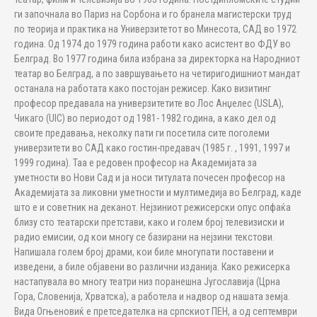
ги започнала во Париз на Сорбона и го бранела магистерски труд
по теорија и практика на Универзитетот во Минесота, САД во 1972
година. Од 1974 до 1979 година работи како асистент во ФДУ во
Белград. Во 1977 година била избрана за директорка на Народниот
театар во Белград, а по завршувањето на четиригодишниот мандат
останала на работата како постојан режисер. Како визитинг
професор предавала на универзитетите во Лос Анџелес (USLA),
Чикаго (UIC) во периодот од 1981- 1982 година, а како дел од
своите предавања, неколку пати ги посетила сите поголеми
универзитети во САД како гостин-предавач (1985 г. , 1991, 1997 и
1999 година). Таа е редовен професор на Академијата за
уметности во Нови Сад и ја носи титулата почесен професор на
Академијата за ликовни уметности и мултимедија во Белград, каде
што е и советник на деканот. Нејзиниот режисерски опус опфаќа
близу сто театарски претстави, како и голем број телевизиски и
радио емисии, од кои многу се базирани на нејзини текстови.
Напишала голем број драми, кои биле многупати поставени и
изведени, а биле објавени во различни изданија. Како режисерка
настапувала во многу театри низ поранешна Југославија (Црна
Гора, Словенија, Хрватска), а работела и надвор од нашата земја.
Вида Огњеновиќ е претседателка на српскиот ПЕН, а од септември