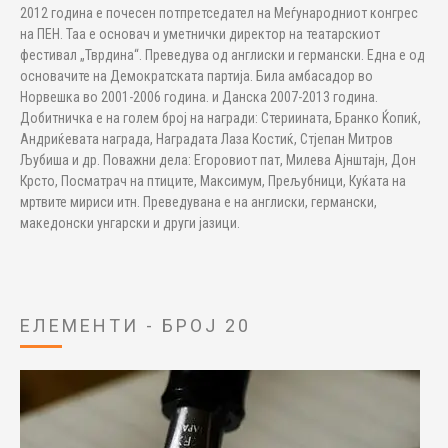
2012 година е почесен потпретседател на Меѓународниот конгрес
на ПЕН. Таа е основач и уметнички директор на театарскиот
фестивал „Тврдина“. Преведува од англиски и германски. Една е од
основачите на Демократската партија. Била амбасадор во
Норвешка во 2001-2006 година. и Данска 2007-2013 година.
Добитничка е на голем број на награди: Стериината, Бранко Ќопиќ,
Андриќевата награда, Наградата Лаза Костиќ, Стјепан Митров
Љубиша и др. Поважни дела: Егоровиот пат, Милева Ајнштајн, Дон
Крсто, Посматрач на птиците, Максимум, Прељубници, Куќата на
мртвите мириси итн. Преведувана е на англиски, германски,
македонски унгарски и други јазици.
ЕЛЕМЕНТИ - БРОЈ 20