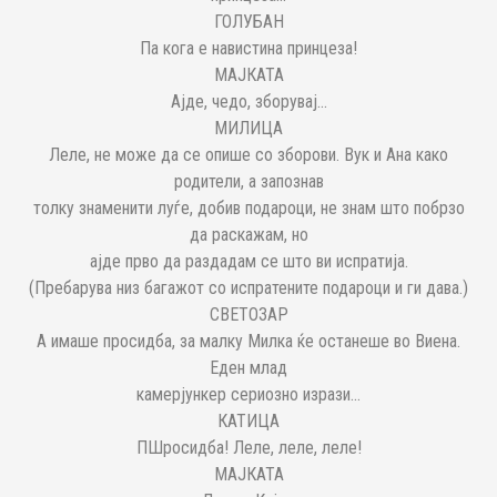
ГОЛУБАН
Па кога е навистина принцеза!
МАЈКАТА
Ајде, чедо, зборувај...
МИЛИЦА
Леле, не може да се опише со зборови. Вук и Ана како
родители, а запознав
толку знаменити луѓе, добив подароци, не знам што побрзо
да раскажам, но
ајде прво да раздадам се што ви испратија.
(Пребарува низ багажот со испратените подароци и ги дава.)
СВЕТОЗАР
А имаше просидба, за малку Милка ќе останеше во Виена.
Еден млад
камерјункер сериозно изрази...
КАТИЦА
ПШросидба! Леле, леле, леле!
МАЈКАТА