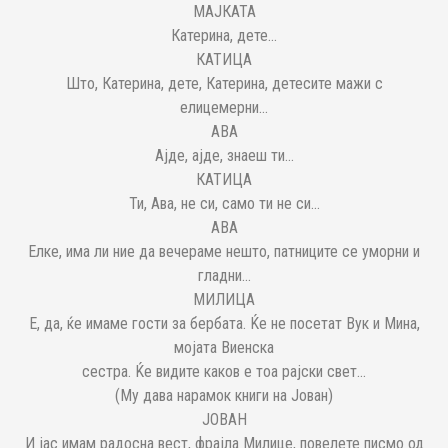
МАЈКАТА
Катерина, дете...
КАТИЦА
Што, Катерина, дете, Катерина, детесите мажи с
елицемерни...
АВА
Ајде, ајде, знаеш ти...
КАТИЦА
Ти, Ава, не си, само ти не си...
АВА
Елке, има ли ние да вечераме нешто, патниците се уморни и
гладни...
МИЛИЦА
Е, да, ќе имаме гости за бербата. Ќе не посетат Вук и Мина,
мојата Виенска
сестра. Ќе видите каков е тоа рајски свет...
(Му дава нарамок книги на Јован)
ЈОВАН
И јас имам радосна вест, фрајла Милице, повелете писмо од