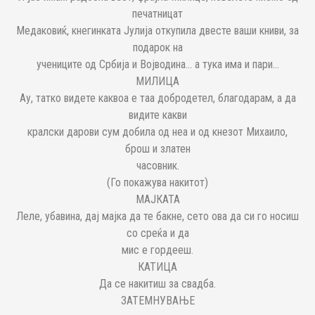
печатницат
Медаковиќ, кнегинката Јулија откупила двесте ваши книви, за
подарок на
учениците од Србија и Војводина... а тука има и пари...
МИЛИЦА
Ау, татко видете каквоа е таа добродетел, благодарам, а да
видите какви
кралски дарови сум добила од неа и од кнезот Михаило,
брош и златен
часовник.
(Го покажува накитот)
МАЈКАТА
Леле, убавина, дај мајка да те бакне, сето ова да си го носиш
со среќа и да
мис е гордееш.
КАТИЦА
Да се накитиш за свадба.
ЗАТЕМНУВАЊЕ