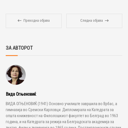
Преходна објава
Следна објава
ЗА АВТОРОТ
Вида Огњеновиќ
ВИДА ОГЊЕНОВИЌ (1941) Основно училиште завршила во Врбас, а
гимназија во Сремски Карловци. Дипломирала на Катедрата за
општа книжевност на Филолошкиот факултет во Белград во 1963
година, и на Катедрата за режија на Белградската академија за
театар, филм и телевизија во 1965 година. Постдипломските студии