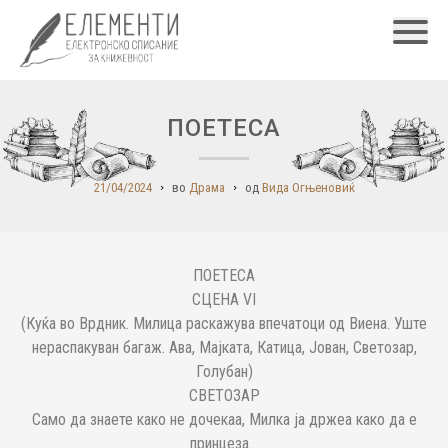
Главн
ПОЕТЕСА
21/04/2024
во
Драма
од
Вида Огњеновиќ
ПОЕТЕСА
СЦЕНА VI
(Куќа во Врдник. Милица раскажува впечатоци од Виена. Уште
нераспакуван багаж. Ава, Мајката, Катица, Јован, Светозар,
Голубан)
СВЕТОЗАР
Само да знаете како не дочекаа, Милка ја држеа како да е
принцеза...