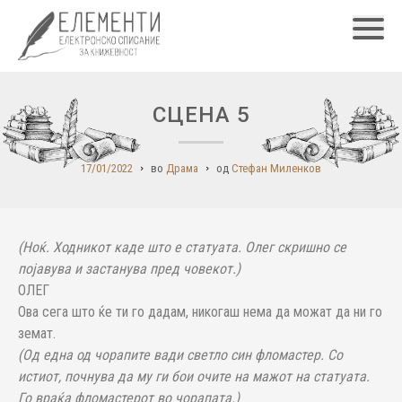
Главн
СЦЕНА 5
17/01/2022
во
Драма
од
Стефан Миленков
(Ноќ. Ходникот каде што е статуата. Олег скришно се
појавува и застанува пред човекот.)
ОЛЕГ
Ова сега што ќе ти го дадам, никогаш нема да можат да ни го
земат.
(Од една од чорапите вади светло син фломастер. Со
истиот, почнува да му ги бои очите на мажот на статуата.
Го враќа фломастерот во чорапата.)