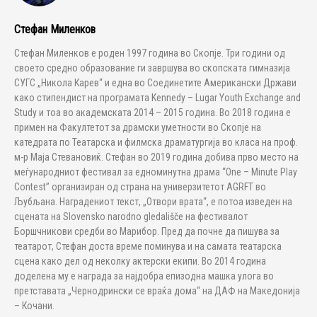
Стефан Миленков
Стефан Миленков е роден 1997 година во Скопје. Три години од
своето средно образование ги завршува во скопската гимназија
СУГС „Никола Карев“ и една во Соединетите Американски Држави
како стипендист на програмата Kennedy – Lugar Youth Exchange and
Study и тоа во академската 2014 – 2015 година. Во 2018 година е
примен на Факултетот за драмски уметности во Скопје на
катедрата по Театарска и филмска драматургија во класа на проф.
м-р Маја Стевановиќ. Стефан во 2019 година добива прво место на
меѓународниот фестивал за едноминутна драма “One – Minute Play
Contest” организиран од страна на универзитетот AGRFT во
Љубљана. Наградениот текст, „Отвори врата“, е потоа изведен на
сцената на Slovensko narodno gledališče на фестивалот
Боршчникови средби во Марибор. Пред да почне да пишува за
театарот, Стефан доста време поминува и на самата театарска
сцена како дел од неколку актерски екипи. Во 2014 година
доделена му е награда за најдобра епизодна машка улога во
претставата „Чернодрински се враќа дома“ на ДАФ на Македонија
– Кочани.