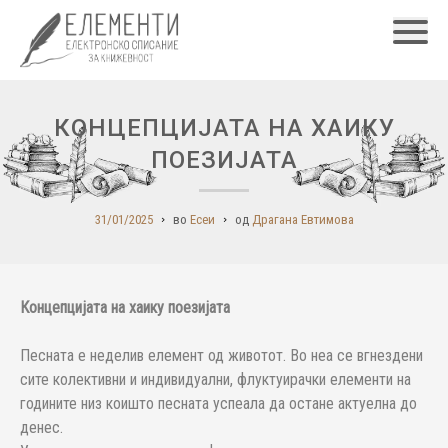
Главн
КОНЦЕПЦИЈАТА НА ХАИКУ
ПОЕЗИЈАТА
31/01/2025
во
Есеи
од
Драгана Евтимова
Концепцијата на хаику поезијата
Песната е неделив елемент од животот. Во неа се вгнездени
сите колективни и индивидуални, флуктуирачки елементи на
годините низ коишто песната успеала да остане актуелна до
денес.