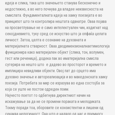
идеја и слика, така што значењето станува бесконечно и
недостижно, а во него почнува да владее неизвесноста на
смислата. Фундаменталната идеја на хаику поезијата е во
принципот што ги контролира нештата одвнатре. Оваа појава
на просветлување не е само интелектуален чин, издигнат над
секојдневието, туку сред се искуство што ја опфаќа целата
личност. Затоа, целта е сознание на духовната и
материјалната стварност. Оваа дводимензионалнаетимологија
функционира како материјален објект (слика, тон, волумен,
гест или реченица), додека пак во иматеријална смисла
сугерира на нешто што е дадево во просторот и времето и
имплицира невидливи објекти. Овој пат до срцето има
духовно значење и автореализација и во македонската хаику
поезија. Потребата за мир се изразува во една состојба за
која се уште не постои одреден поим.
Најчесто поетот го одбегнува директниот начин на
искажување за да не се промени пораката и мелодиката.
Токму поради тоа, зборовите се конзистентни и лишени од
секаква нелогичност. Она што е надвор од нас е премногу