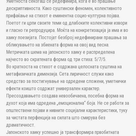
Уметноста секогаш се редефинира, кога е во прашање
дескриптивноста. Како суштински феномен, колективното
прифаќање на стихот е еминентна социо-културна појава.
Поетот ги црпи своите теми од длабоките колективни извори
и гласно ги репродуцира. Моќта на конкретизација ја има и во
хаику поезијата. Постојат безброј недефинирани прашања за
обликувањето на збиената форма на овој вид песна.
Метричката шема на јапонското хаику е распределена
најчесто во скратената форма од три стиха: 5/7/5.
Во краткоста на стихот е содржана целосната суштина на
метафизичката димензија. Сета лиричност служи како
средство за постигнување на одредени сложени, уметнички
ефекти коишто содржат универзален карактер.
Пресоздавањето создава невообичаена, посебна форма на
духот која има одредена „емоционална“ боја. Не се работи за
општествени појави и нивните социјални карактеристики, туку
за чистата перфекција на силата што смирува без
драматичност.
Јапонското хаику успешно ја трансформира првобитната