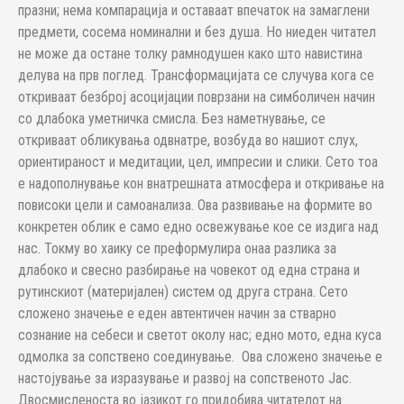
празни; нема компарација и оставаат впечаток на замаглени
предмети, сосема номинални и без душа. Но ниеден читател
не може да остане толку рамнодушен како што навистина
делува на прв поглед. Трансформацијата се случува кога се
откриваат безброј асоцијации поврзани на симболичен начин
со длабока уметничка смисла. Без наметнување, се
откриваат обликувања одвнатре, возбуда во нашиот слух,
ориентираност и медитации, цел, импресии и слики. Сето тоа
е надополнување кон внатрешната атмосфера и откривање на
повисоки цели и самоанализа. Ова развивање на формите во
конкретен облик е само едно освежување кое се издига над
нас. Токму во хаику се преформулира онаа разлика за
длабоко и свесно разбирање на човекот од една страна и
рутинскиот (материјален) систем од друга страна. Сето
сложено значење е еден автентичен начин за стварно
сознание на себеси и светот околу нас; едно мото, една куса
одмолка за сопствено соединување. Ова сложено значење е
настојување за изразување и развој на сопственото Јас.
Двосмисленоста во јазикот го придобива читателот на