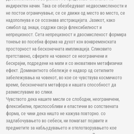
индиректен начин. Така се обезбедуваат недвосмислености и
не постои ограничување; се се движи од место во место, се
надополнува и се осознава апстракцијата. Јазикот, како
симбол од знаци, содржи своја флексибилност и
непрецизност. Сета непрецизност и двосмисленост формира
тонење во посебна форма на духот кон вонвременската
просторност на бесконечната импликација. Сликовито
претставено, сферите на човекот се неограничени и
бескрајни, подредени на мапи и со иновативен метафизички
ефект. Доминантното обележје е надвор од сетилните
забележувања на човекот, во кое се чувствува космичкото
време, бесконечната метафора и нашата способност да
размислуваме во слики.
Чувството дека нашите мисли се слободни, неограничени,
флексибилни, приспособливи и еластични во сопствената
форма, се чини дека ништо не кажува повторно. со
задлабочувањето во себеси, ни помагаат појавите и
предметите за набљудувањето и отелотворувањето кое