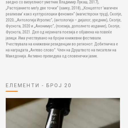
заедно со визуелниот уметник Владимир Лукаш, 2017),
„Растојанието меѓу две точки“ (хаику, 2018), „Концептот ’магичен
реализам’ како културолошки феномен“ (магистерски труд), Скопје,
2020; „Антологија Игропис“, (антологија – дијалог, уредник), Скопје,
Фуснота, 2020 и „Анонимус“, (поезија, дополнето издание), Скопје,
Фуснота, 2021. Дел од нејзината поезија е објавена на повеќе
јазици. Има учествувано на бројни книжевни фестивали.
Учествувала на книжевни резиденции во регионот. Добитничка е
на наградата „Антево слово“. Член на Друштвото на писатели на
Македонија. Активно преведува од словенечки јазик.
ЕЛЕМЕНТИ - БРОЈ 20