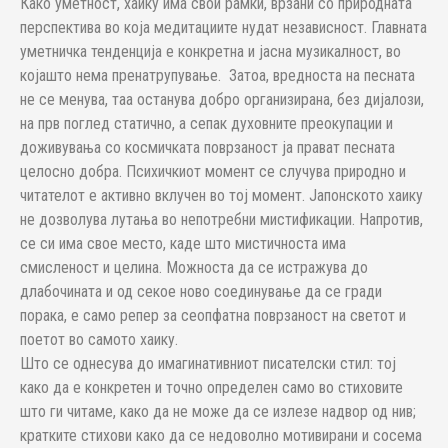
Како уметност, хаику има свои рамки, врзани со природната
перспектива во која медитациите нудат независност. Главната
уметничка тенденција е конкретна и јасна музикалност, во
којашто нема пренатрупување. Затоа, вредноста на песната
не се менува, таа останува добро организирана, без дијалози,
на прв поглед статично, а сепак духовните преокупации и
доживувања со космичката поврзаност ја прават песната
целосно добра. Психичкиот момент се случува природно и
читателот е активно вклучен во тој момент. Јапонското хаику
не дозволува лутања во непотребни мистификации. Напротив,
се си има свое место, каде што мистичноста има
смисленост и целина. Можноста да се истражува до
длабочината и од секое ново соединување да се гради
порака, е само репер за сеопфатна поврзаност на светот и
поетот во самото хаику.
Што се однесува до имагинативниот писателски стил: тој
како да е конкретен и точно определен само во стиховите
што ги читаме, како да не може да се излезе надвор од нив;
кратките стихови како да се недоволно мотивирани и сосема