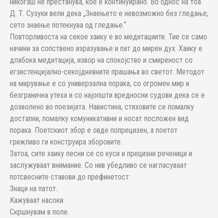
никогаш не престанува, кое е континуирано. Во однос на тоа
Д. Т. Сузуки вели дека „Знаењето е невозможно без гледање;
сето знаење потекнува од гледање.“
Повторливоста на секое хаику е во медитациите. Тие се само
начини за сопствено изразување и пат до мирен дух. Хаику е
длабока медитација, извор на спокојство и смиреност со
егзистенцијално-секојдневните прашања во светот. Методот
на мирување е со универзална порака, со огромен мир и
безгранична утеха и со најопшти вредносни судови дека се е
дозволено во поезијата. Навистина, стиховите се помалку
достапни, помалку комуникативни и носат посложен вид
порака. Поетскиот збор е овде попрецизен, а поетот
грижливо ги конструира зборовите.
Затоа, сите хаику песни се со куси и прецизни реченици и
заслужуваат внимание. Со нив убедливо се нагласуваат
потсвесните ставови до префинетост:
Знаци на патот.
Кажуваат насоки.
Скршнувам в поле.