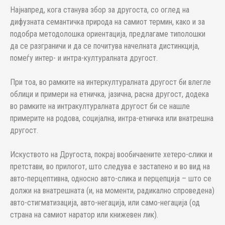
Најнапред, кога станува збор за другоста, со оглед на
дифузната семантичка природа на самиот термин, како и за
подобра методолошка ориентација, предлагаме типолошки
да се разграничи и да се почитува начелната дистинкција,
помеѓу интер- и интра-културалната другост.
При тоа, во рамките на интеркултуралната другост би влегле
облици и примери на етничка, јазична, расна другост, додека
во рамките на интракултуралната другост би се нашле
примерите на родова, социјална, интра-етничка или внатрешна
другост.
Искуството на Другоста, покрај вообичаените хетеро-слики и
претстави, во прилогот, што следува е застапено и во вид на
авто-перцептивна, односно авто-слика и перцепција – што се
должи на внатрешната (и, на моменти, радикално спроведена)
авто-стигматизација, авто-негација, или само-негација (од
страна на самиот наратор или книжевен лик).