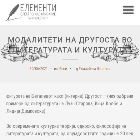
Главн
МОДАЛИТЕТИ НА ДРУГОСТА ВО
ЛИТЕРАТУРАТА И КУЛТУРАТА
30/06/2021
во
Есеи
од
Елизабета Шелева
фигурата на Бегалецот како (интерна) Другост – (низ одбрани
примери од литературата на Луан Старова, Кица Колбе и
Лидија Димковска)
Во современата културна теорија, односно, философија на
литературата и културата, од осумдесеттите години на 20 век