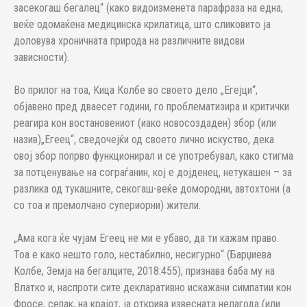
засекогаш бегалец“ (како видоизменета парафраза на една,
веќе одомаќена медицинска крилатица, што сликовито ја
доловува хроничната природа на различните видови
зависности).
Во прилог на тоа, Kица Колбе во своето дело „Егејци“,
објавено пред дваесет години, го проблематизира и критички
реагира кон востановениот (иако новосоздаден) збор (или
назив)„Егеец“, сведочејќи од своето лично искуство, дека
овој збор попрво функционирал и се употребувал, како стигма
за потценување на сограѓанин, кој е дојденец, нетукашен – за
разлика од тукашните, секогаш-веќе домородни, автохтони (а
со тоа и премолчано супериорни) жители.
„Ама кога ќе чујам Егеец не ми е убаво, да ти кажам право.
Тоа е како нешто голо, нестабилно, несигурно“ (Барџиева
Колбе, Земја на бегалците, 2018:455), признава баба му на
Влатко и, наспроти сите декларативно искажани симпатии кон
Фросе, сепак, на крајот, ја открива извесната нелагода (или