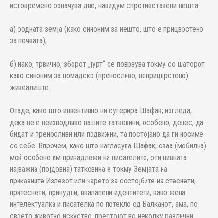
истовремено означува две, навидум спротивставени нешта:
а) родната земја (како синоним за нешто, што е прицврстено
за почвата),
б) иако, првично, зборот „јурт“ се поврзува токму со шаторот
како синоним за номадско (преносливо, неприцврстено)
живеалиште.
Отаде, како што инвентивно ни сугерира Шафак, изгледа,
дека не е неизводливо нашите татковини, особено, денес, да
бидат и преносливи или подвижни, та постојано да ги носиме
со себе. Впрочем, како што нагласува Шафак, оваа (мобилна)
моќ особено им принадлежи на писателите, оти нивната
најважна (појдовна) татковина е токму Земјата на
приказните.Излезот или чарето за состојбите на стеснети,
притеснети, принудни, вкалапени идентитети, како жена
интелектуалка и писателка по потекло од Балканот, ама, по
своето животно искуство, престојот во неколку различни