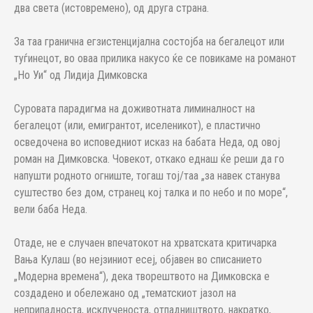
два света (истовремено), од друга страна.
За таа гранична егзистенцијална состојба на бегалецот или
туѓинецот, во оваа прилика накусо ќе се повикаме на романот
„Но Уи“ од Лидија Димковска
Суровата парадигма на доживотната лиминалност на
бегалецот (или, емигрантот, иселеникот), е пластично
осведочена во исповедниот исказ на бабата Неда, од овој
роман на Димковска. Човекот, откако еднаш ќе реши да го
напушти родното огниште, тогаш тој/таа „за навек станува
суштество без дом, странец кој талка и по небо и по море“,
вели баба Неда.
Отаде, не е случаен впечатокот на хрватската критичарка
Вања Кулаш (во нејзиниот есеј, објавен во списанието
„Модерна времена“), дека творештвото на Димковска е
создадено и обележано од „тематскиот јазол на
неприпадноста, исклученоста, отпадништвото, накратко,