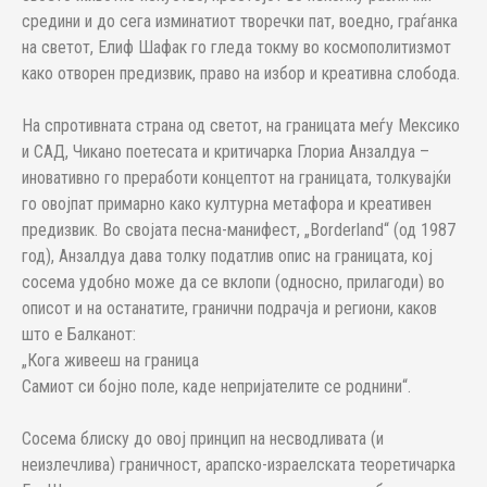
средини и до сега изминатиот творечки пат, воедно, граѓанка
на светот, Елиф Шафак го гледа токму во космополитизмот
како отворен предизвик, право на избор и креативна слобода.
На спротивната страна од светот, на границата меѓу Мексико
и САД, Чикано поетесата и критичарка Глориа Анзалдуа –
иновативно го преработи концептот на границата, толкувајќи
го овојпат примарно како културна метафора и креативен
предизвик. Во својата песна-манифест, „Borderland“ (од 1987
год), Анзалдуа дава толку податлив опис на границата, кој
сосема удобно може да се вклопи (односно, прилагоди) во
описот и на останатите, гранични подрачја и региони, каков
што е Балканот:
„Кога живееш на граница
Самиот си бојно поле, каде непријателите се роднини“.
Сосема блиску до овој принцип на несводливата (и
неизлечлива) граничност, арапско-израелската теоретичарка