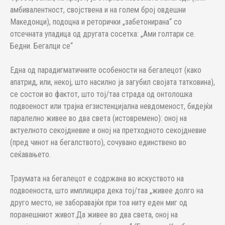
амбивалентност, својствена и на голем број овдешни
Македонци), подоцна и реторички „забетонирана“ со
отсечната упадица од другата сосетка: „Ами голтари се.
Бедни. Бегалци се“
Една од парадигматичните особености на бегалецот (како
апатрид, или, некој, што насилно ја загубил својата татковина),
се состои во фактот, што тој/таа страда од онтолошка
подвоеност или трајна егзистенцијална невдоменост, бидејќи
паралелно живее во два света (истовремено): оној на
актуелното секојдневие и оној на претходното секојдневие
(пред чинот на бегалството), сочувано единствено во
сеќавањето.
Траумата на бегалецот е содржана во искуството на
подвоеноста, што имплицира дека тој/таа „живее долго на
друго место, не заборавајќи при тоа ниту еден миг од
поранешниот живот.Да живее во два света, оној на