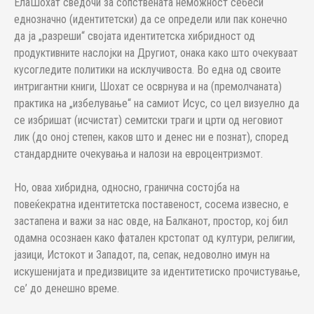
ЕлаШохат сведочи за сопствената неможност себеси
еднозначно (идентитетски) да се определи или пак конечно
да ја „разреши“ својата идентитетска хибридност од
продуктивните наслојки на Другиот, онака како што очекуваат
кусогледите политики на исклучивоста. Во една од своите
интригантни книги, Шохат се осврнува и на (премолчаната)
практика на „избелување“ на самиот Исус, со цел визуелно да
се избришат (исчистат) семитски траги и црти од неговиот
лик (до оној степен, каков што и денес ни е познат), според
стандардните очекувања и налози на евроцентризмот.
Но, оваа хибридна, односно, гранична состојба на
повеќекратна идентитетска поставеност, сосема извесно, е
застапена и важи за нас овде, на Балканот, простор, кој бил
одамна осознаен како фатален крстопат од култури, религии,
јазици, Истокот и Западот, па, сепак, недоволно имун на
искушенијата и предизвиците за идентитетиско прочистување,
се’ до денешно време.