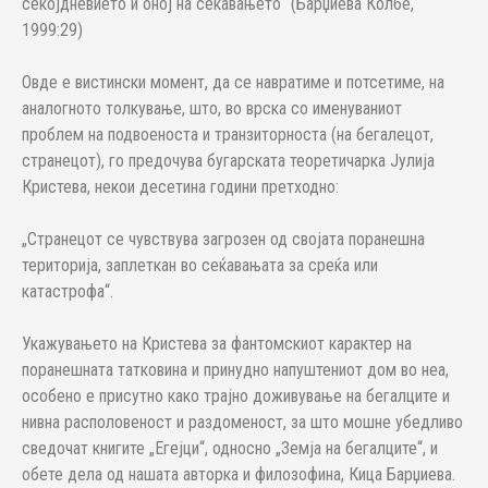
секојдневието и оној на сеќавањето“ (Барџиева Колбе,
1999:29)
Овде е вистински момент, да се навратиме и потсетиме, на
аналогното толкување, што, во врска со именуваниот
проблем на подвоеноста и транзиторноста (на бегалецот,
странецот), го предочува бугарската теоретичарка Јулија
Кристева, некои десетина години претходно:
„Странецот се чувствува загрозен од својата поранешна
територија, заплеткан во сеќавањата за среќа или
катастрофа“.
Укажувањето на Кристева за фантомскиот карактер на
поранешната татковина и принудно напуштениот дом во неа,
особено е присутно како трајно доживување на бегалците и
нивна располовеност и раздоменост, за што мошне убедливо
сведочат книгите „Егејци“, односно „Земја на бегалците“, и
обете дела од нашата авторка и филозофина, Кица Барџиева.