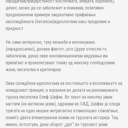
парадигма(прицврстеност кон почвата, земјата, корените),
денес, може да се забележат и поинакви, позитивно
предназначени примери закреативно прифаќање
населидбената (бегалска)идеологема како предизвик и
предност
Не само интересно, туку можеби и неочекувано
(парадоксално), делува фактот, што (дури отпосле го
забележав, дека) овие неконвенционални видувања им
припаѓаат и произлегуваат токму од неколку слободоумни
жени, писателки и критичарки:
Оваа селидбена идеологема на постоењето и воспевањето на
номадскиот принцип, е изразена во делата на реномираната
турска писателка Елиф Шафак. Во текот на неколку јавни
настапи (на англиски јазик), одржани во САД, Шафак ја следи
трагата на едно мошне интригантно етимолошко совпаѓање,
помеѓу двата втемелувачки поими на турската историја. Таа,
имено, потсетува, дека зборот „јурт“ во турскиот јазик