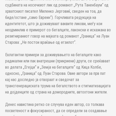
судбината на носечкиот лик од романот „Рута Таненбаум“ од
хрватскиот писател Миленко Јерговиќ, сведен на тоа, да
биде/остане „само Евреин“). Горчливата редукција на
идентитетот, што ја доживуваат ваквите ликови, меѓу кои
неодминлив е примерот со бегалците, лаконски е искажана во
резигнираниот говор на мајката од романот „Граница“ на Луан
Старова: „Не постои враќање од егзилот“.
Еклатантни примери за доживувањето на бегалците како
радикални или пак внатрешни (прикриени) други, се среќаваат
во делата „Егејци“ и „Земја на бегалците“ од Кица Колбе,
односно, „Граница“ од Луан Старова. Овие автори за прв пат
кај нас доследно ја отвораат и сведочат за
трансгенерациската трума на бегалството и стигматизацијата
на дојденците од страна на домородните, автохтони жители.
Денес навистина ретко се случува еден автор, со толкава
посветеност и фокусираност, да се определи за создавање