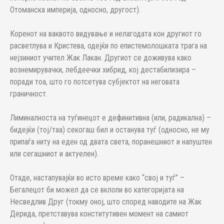
Отоманска империја, односно, другост).
Коренот на ваквото видување и нелагодата кон другиот го
расветлува и Кристева, одејќи по епистемолошката трага на
нејзиниот учител Жак Лакан. Другиот се доживува како
вознемирувачки, лебдеечки хибрид, кој дестабилизира –
поради тоа, што го потсетува субјектот на неговата
граничност.
Лиминалноста на туѓинецот е дефинитивна (или, радикална) –
бидејќи (тој/таа) секогаш бил и останува туѓ (односно, не му
припаѓа ниту на еден од двата света, поранешниот и напуштен
или сегашниот и актуелен).
Отаде, настапувајќи во исто време како “свој и туѓ” –
Бегалецот би можел да се вклопи во категоријата на
Несведлив Друг (токму оној, што според наводите на Жак
Дерида, претставува конститутивен момент на самиот