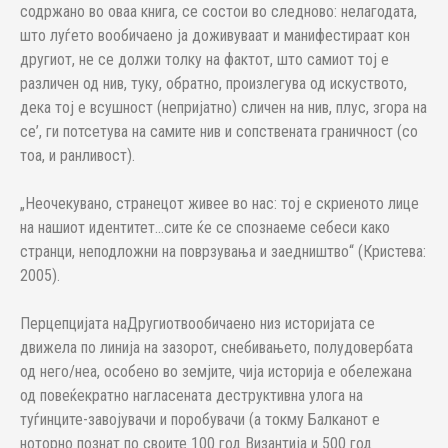
содржано во оваа книга, се состои во следново: нелагодата,
што луѓето вообичаено ја доживуваат и манифестираат кон
другиот, не се должи толку на фактот, што самиот тој е
различен од нив, туку, обратно, произлегува од искуството,
дека тој е всушност (непријатно) сличен на нив, плус, згора на
се’, ги потсетува на самите нив и сопствената граничност (со
тоа, и ранливост).
„Неочекувано, странецот живее во нас: тој е скриеното лице
на нашиот идентитет…сите ќе се спознаеме себеси како
странци, неподложни на поврзувања и заедништво“ (Кристева:
2005).
Перцепцијата наДругиотвообичаено низ историјата се
движела по линија на зазорот, снебивањето, полудовербата
од него/неа, особено во земјите, чија историја е обележана
од повеќекратно нагласената деструктивна улога на
туѓинците-завојувачи и поробувачи (а токму Балканот е
ноторно познат по своите 100 год Византија и 500 год