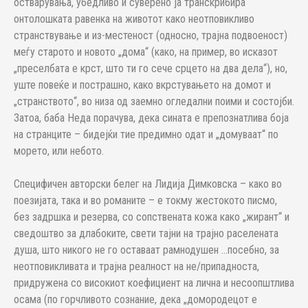
остварувања, убедливо и суверено ја транскрибира
онтолошката равенка на животот како неотповикливо
странствување и из-местеност (односно, трајна подвоеност)
меѓу старото и новото „дома“ (како, на пример, во исказот
„преселбата е крст, што ти го сече срцето на два дела“), но,
уште повеќе и пострашно, како вкрстувањето на домот и
„странството“, во низа од заемно огледални поими и состојби.
Затоа, баба Неда порачува, дека сината е препознатлива боја
на странците – бидејќи тие предимно одат и „домуваат“ по
морето, или небото.
Специфичен авторски белег на Лидија Димковска – како во
поезијата, така и во романите – е токму жестокото писмо,
без задршка и резерва, со сопствената кожа како „жирант“ и
сведоштво за длабоките, свети тајни на трајно раселената
душа, што никого не го оставаат рамнодушен …посебно, за
неотповикливата и трајна реалност на не/припадноста,
придружена со високиот коефициент на лична и несоопштлива
осама (по горчливото сознание, дека „домородецот е