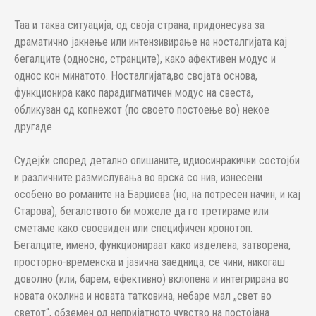
Таа и таква ситуација, од своја страна, придонесува за
драматично јакнење или интензивирање на носталгијата кај
бегалците (односно, странците), како афективен модус и
однос кон минатото. Носталгијата,во својата основа,
функционира како парадигматичен модус на свеста,
обликуван од копнежот (по своето постоење во) некое
другаде .
Судејќи според детално опишаните, идиосинракични состојби
и различните размислувања во врска со нив, изнесени
особено во романите на Барџиева (но, на потресен начин, и кај
Старова), бегалството би можеле да го третираме или
сметаме како своевиден или специфичен хронотоп.
Бегалците, имено, функционираат како изделена, затворена,
просторно-временска и јазична заедница, се чини, никогаш
доволно (или, барем, ефективно) вклопена и интегрирана во
новата околина и новата татковина, небаре мал „свет во
светот“, обземен од непријатното чувство на постојана