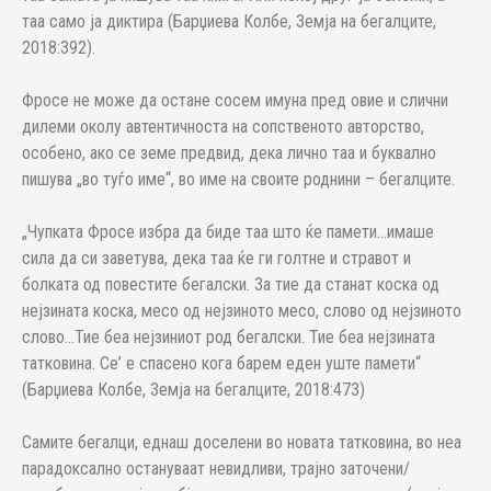
таа само ја диктира (Барџиева Колбе, Земја на бегалците,
2018:392).
Фросе не може да остане сосем имуна пред овие и слични
дилеми околу автентичноста на сопственото авторство,
особено, ако се земе предвид, дека лично таа и буквално
пишува „во туѓо име“, во име на своите роднини – бегалците.
„Чупката Фросе избра да биде таа што ќе памети…имаше
сила да си заветува, дека таа ќе ги голтне и стравот и
болката од повестите бегалски. За тие да станат коска од
нејзината коска, месо од нејзиното месо, слово од нејзиното
слово…Тие беа нејзиниот род бегалски. Тие беа нејзината
татковина. Се’ е спасено кога барем еден уште памети“
(Барџиева Колбе, Земја на бегалците, 2018:473)
Самите бегалци, еднаш доселени во новата татковина, во неа
парадоксално остануваат невидливи, трајно заточени/