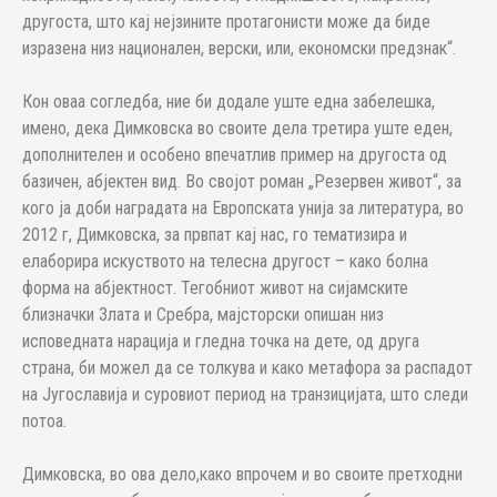
другоста, што кај нејзините протагонисти може да биде
изразена низ национален, верски, или, економски предзнак“.
Кон оваа согледба, ние би додале уште една забелешка,
имено, дека Димковска во своите дела третира уште еден,
дополнителен и особено впечатлив пример на другоста од
базичен, абјектен вид. Во својот роман „Резервен живот“, за
кого ја доби наградата на Европската унија за литература, во
2012 г, Димковска, за првпат кај нас, го тематизира и
елаборира искуството на телесна другост – како болна
форма на абјектност. Тегобниот живот на сијамските
близначки Злата и Сребра, мајсторски опишан низ
исповедната нарација и гледна точка на дете, од друга
страна, би можел да се толкува и како метафора за распадот
на Југославија и суровиот период на транзицијата, што следи
потоа.
Димковска, во ова дело,како впрочем и во своите претходни