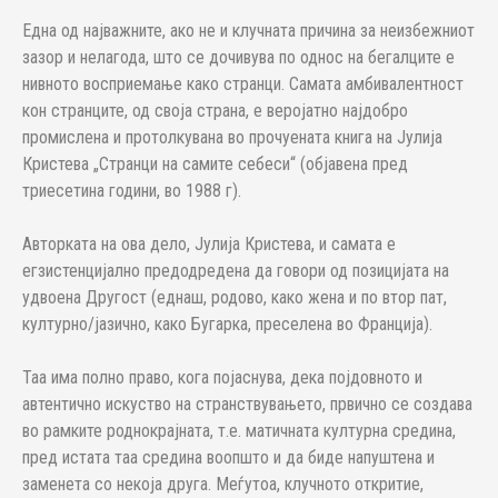
Една од најважните, ако не и клучната причина за неизбежниот
зазор и нелагода, што се дочивува по однос на бегалците е
нивното восприемање како странци. Самата амбивалентност
кон странците, од своја страна, е веројатно најдобро
промислена и протолкувана во прочуената книга на Јулија
Кристева „Странци на самите себеси“ (објавена пред
триесетина години, во 1988 г).
Авторката на ова дело, Јулија Кристева, и самата е
егзистенцијално предодредена да говори од позицијата на
удвоена Другост (еднаш, родово, како жена и по втор пат,
културно/јазично, како Бугарка, преселена во Франција).
Таа има полно право, кога појаснува, дека појдовното и
автентично искуство на странствувањето, првично се создава
во рамките роднокрајната, т.е. матичната културна средина,
пред истата таа средина воопшто и да биде напуштена и
заменета со некоја друга. Меѓутоа, клучното откритие,