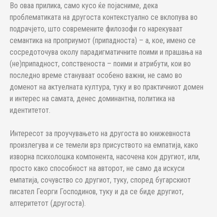
Во оваа прилика, само кусо ќе појасниме, дека
проблематиката на другоста контекстуално се вклопува во
подрачјето, што современите филозофи го нарекуваат
семантика на проприумот (припадноста) – а, кое, имено се
сосредоточува околу парадигматичните поими и прашања на
(не)припадност, сопственоста – поими и атрибути, кои во
последно време стануваат особено важни, не само во
доменот на актуелната култура, туку и во практичниот домен
и интерес на самата, денес доминантна, политика на
идентитетот.
Интересот за проучувањето на другоста во книжевноста
произлегува и се темели врз присуството на емпатија, како
изворна психолошка компонента, насочена кон другиот, или,
просто како способност на авторот, не само да искуси
емпатија, сочувство со другиот, туку, според бугарскиот
писател Георги Господинов, туку и да се биде другиот,
алтеритетот (другоста).