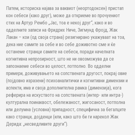
Патем, историска најава за ваквиот (неортодоксен) пристап
кон себеси (како друг), може да откриеме во прочуениот
стих на Артур Рембо „Јас, тоа е некој друг“, како и во
одделните записи на Фридрих Ниче, Зигмунд Фројд, Жак
Лакан – кои (од своја страна) резигнирано укажуваат на тоа,
дека ние самите за себе и во себе доживотно сме и ќе
останеме странци самите на себеси, поради начелната
когнитивна непроѕирност, што не ни овозможува да се
запознаеме себеси во целост, потполно. Во одделни
примери, доживувањето на сопствената другост, покрај овие
(појдовно изразени) психоаналитички и когнитивни димензии и
аспекти, има и своја дополнителна рамка (димензија), кога
реферира на искуството на сопствената (интер- или интра-)
културална поинаквост, обележаност, жигосаност, потполна
или делумна (условна) припадност, специфична за бегалците
како странци, дојденци (или, како што би ги нарекол Жак
Дерида: „несведливите други“).