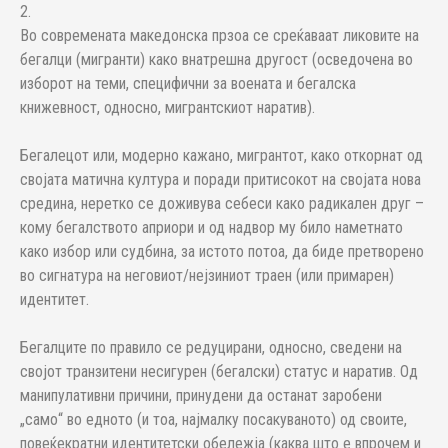
2.
Во современата македонска прзоа се среќаваат ликовите на
бегалци (мигранти) како внатрешна другост (осведочена во
изборот на теми, специфични за воената и бегалска
книжевност, односно, мигрантскиот наратив).
Бегалецот или, модерно кажано, мигрантот, како откорнат од
својата матична култура и поради притисокот на својата нова
средина, неретко се доживува себеси како радикален друг –
кому бегалството априори и од надвор му било наметнато
како избор или судбина, за истото потоа, да биде претворено
во сигнатура на неговиот/нејзиниот траен (или примарен)
идентитет.
Бегалците по правило се редуцирани, односно, сведени на
својот транзитени несигурен (бегалски) статус и наратив. Од
манипулативни причини, принудени да останат заробени
„само“ во едното (и тоа, најмалку посакуваното) од своите,
повеќекратни идентитетски обележја (каква што е впрочем и