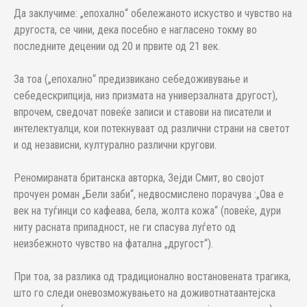
Да заклучиме: „епохално“ обележаното искуство и чувство на
другоста, се чини, дека посебно е нагласено токму во
последните децении од 20 и првите од 21 век.
За тоа („епохално“ предизвикано себедоживување и
себедескрипција, низ призмата на универзалната другост),
впрочем, сведочат повеќе записи и ставови на писатели и
интелектуалци, кои потекнуваат од различни страни на светот
и од независни, културално различни кругови.
Реномираната британска авторка, Зејди Смит, во својот
прочуен роман „Бели заби“, недвосмислено порачува :„Ова е
век на туѓинци со кафеава, бела, жолта кожа“ (повеќе, дури
ниту расната припадност, не ги спасува луѓето од
неизбежното чувство на фатална „другост“).
При тоа, за разлика од традиционално востановената трагика,
што го следи оневозможувањето на доживотнатаантејска