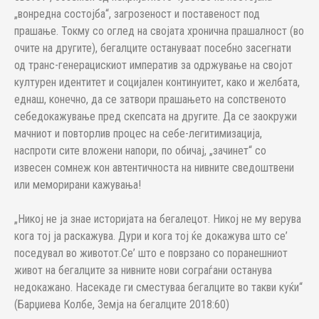
„вонредна состојба“, загрозеност и поставеност под
прашање. Токму со оглед на својата хронична прашалност (во
очите на другите), бегалците остануваат посебно засегнати
од транс-генерацискиот императив за одржување на својот
културен идентитет и социјален континуитет, како и желбата,
еднаш, конечно, да се затвори прашањето на сопственото
себедокажување пред скепсата на другите. Да се заокружи
мачниот и повторлив процес на себе-легитимизација,
наспроти сите вложени напори, по обичај, „зачинет“ со
извесен сомнеж кон автентичноста на нивните сведоштвени
или меморирани кажувања!
„Никој не ја знае историјата на бегалецот. Никој не му верува
кога тој ја раскажува. Дури и кога тој ќе докажува што се’
поседувал во животот.Се’ што е поврзано со поранешниот
живот на бегалците за нивните нови сограѓани останува
недокажано. Насекаде ги сместуваа бегалците во такви куќи“
(Барџиева Колбе, Земја на бегалците 2018:60)