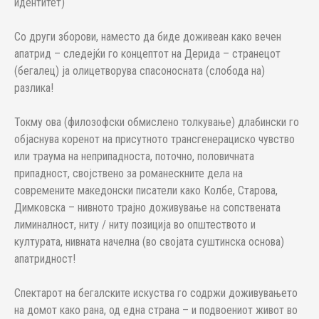
идентитет)
Со други зборови, наместо да биде доживеан како вечен
апатрид – следејќи го концептот на Дерида – странецот
(бегалец) ја олицетворува спасоносната (слобода на)
разлика!
Токму ова (филозофски обмислено толкување) длабински го
објаснува коренот на присутното трансгенерациско чувство
или траума на неприпадноста, поточно, половичната
припадност, својствено за романескните дела на
современите македонски писатели како Колбе, Старова,
Димковска – нивното трајно доживување на сопствената
лиминалност, ниту / ниту позиција во општеството и
културата, нивната начелна (во својата суштинска основа)
апатридност!
Спектарот на бегалските искуства го содржи доживувањето
на домот како рана, од една страна – и подвоениот живот во