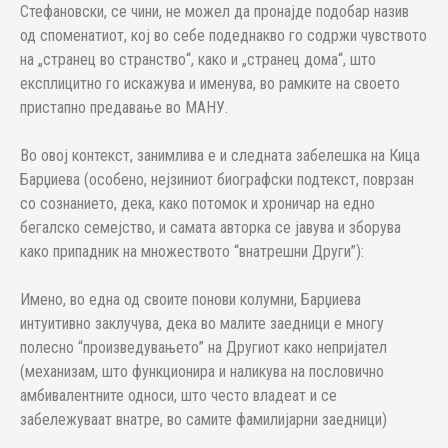
Стефановски, се чини, не можел да пронајде подобар назив
од споменатиот, кој во себе подеднакво го содржи чувството
на „странец во странство“, како и „странец дома“, што
експлицитно го искажува и именува, во рамките на своето
пристапно предавање во МАНУ.
Во овој контекст, занимлива е и следната забелешка на Кица
Барџиева (особено, нејзиниот биографски подтекст, поврзан
со сознанието, дека, како потомок и хроничар на едно
бегалско семејство, и самата авторка се јавува и зборува
како припадник на множеството “внатрешни Други”):
Имено, во една од своите понови колумни, Барџиева
интуитивно заклучува, дека во малите заедници е многу
полесно “произведувањето” на Другиот како непријател
(механизам, што функционира и наликува на пословично
амбивалентните односи, што често владеат и се
забележуваат внатре, во самите фамилијарни заедници)