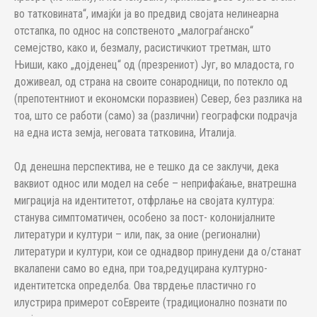
во татковината“, имајќи ја во предвид својата нелинеарна
отстапка, по однос на сопственото „малограѓанско“
семејство, како и, безмалу, расистичкиот третман, што
Њиши, како „дојденец“ од (презрениот) Југ, во младоста, го
доживеал, од страна на своите сонародници, по потекло од
(препотентниот и економски поразвиен) Север, без разлика на
тоа, што се работи (само) за (различни) географски подрачја
на една иста земја, неговата татковина, Италија.
Од денешна перспектива, не е тешко да се заклучи, дека
ваквиот однос или модел на себе – неприфаќање, внатрешна
миграција на идентитетот, отфрлање на својата култура:
станува симптоматичен, особено за пост- колонијалните
литератури и култури – или, пак, за оние (регионални)
литератури и култури, кои се однадвор принудени да о/станат
вкалапени само во една, при тоа,редуцирана културно-
идентитетска определба. Ова тврдење пластично го
илустрира примерот соЕвреите (традиционално познати по