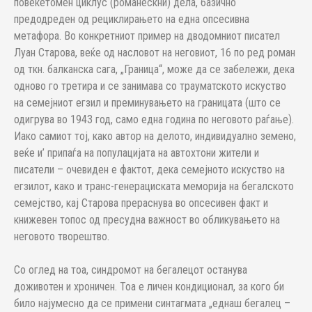
повеќетомен циклус (романескни) дела, базично
предодреден од рециклирањето на една опсесивна
метафора. Во конкретниот пример на дводомниот писател
Луан Старова, веќе од насловот на неговиот, 16 по ред роман
од ткн. балканска сага, „Граница“, може да се забележи, дека
одново го третира и се занимава со трауматското искуство
на семејниот егзил и преминувањето на границата (што се
одигрува во 1943 год, само една година по неговото раѓање).
Иако самиот тој, како автор на делото, индивидуално земено,
веќе и’ припаѓа на популацијата на автохтони жители и
писатели – очевиден е фактот, дека семејното искуство на
егзилот, како и транс-генерациската меморија на бегалското
семејство, кај Старова прераснува во опсесивен факт и
книжевен топос од пресудна важност во обликувањето на
неговото творештво.
Со оглед на тоа, синдромот на бегалецот останува
доживотен и хроничен. Тоа е личен кондиционал, за кого би
било најумесно да се примени синтагмата „еднаш бегалец –