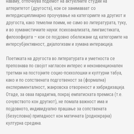
наваму, отпочнува подемот на актуелните студии на
алтеритетот (другоста), кои се занимаваат со
интердисциплинарно проучување на категориите на другиот и
другоста, како темелни поими, не само во литературата, туку,
и во хуманистичките науки: психоанализата, лингвистиката,
филозофијата – кои се појдовно обележани од категориите на
интерсубјективност, дијалогизам и хумана интеракција.
Поетиката на другоста во литературата и уметноста се
препознава по својот нагласен интерес и неконвенционален
третман на постојните социо-психолошки и културни табуа,
како и по сопствената подготвеност за (формална)
експерименталност, жанровска отвореност и хибридизација.
Отаде, за оваа парадигма, покрај емпатиската премиса (т.е.
сочувството кон другиот), не помала важност има и
појдовното, индивидуално прашање за сопствената
(безусловна) припадност кон матичната (роднокрајна)
културна средина.