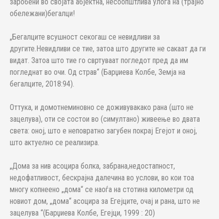
заробени во својата абјектна, несоопштлива улога на (трајно
обележани)бегалци!
„Бегалците всушност секогаш се невидливи за
другите.Невидливи се тие, затоа што другите не сакаат да ги
видат. Затоа што тие го свртуваат погледот пред да им
погледнат во очи. Од страв“ (Барџиева Колбе, Земја на
бегалците, 2018:94).
Оттука, и домотнеминовно се доживувакако рана (што не
зацелува), оти се состои во (симултано) живеење во двата
света: оној, што е неповратно загубен покрај Егејот и оној,
што актуелно се реализира.
„Дома за нив асоцира болка, забрана,недостапност,
недофатливост, бескрајна далечина во услови, во кои тоа
многу копнеено „дома“ се наоѓа на стотина километри од
новиот дом, „дома“ асоцира за Егејците, очај и рана, што не
зацелува “(Барџиева Колбе, Егејци, 1999 : 20)