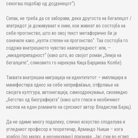
секогаш подобар од дојденецот“).
Сепак, не треба да се заборави, дека другоста на бегалецот /
апатридот ја доживуваат и оние, кои живеат во состојба на
себе-прогонство, што во овој текст метафорично би ја
означиле како „нулти степен на прогонство“. Таа состојба го
содржи внатрешното чувство наапатридност: или, –
„никадеприпадност“ (како што, во својот роман „Земја на
бегалците“, сликовито го нарекува Кица Барџиева Колбе).
Таквата внатрешна миграција на идентитетот – имплицира и
манифестира однос на себе неприфаќање, отфрлање на
својата култгура, автонегација, самоодрекување, своевидно
„бегство од биографијата“ (како што гласи и необичниот
наслов на еден романите на српскиот автор Владислав Бајац).
Да не одиме многу подалеку, слично искуство споделува и
угледниот професор и теоретичар, Армандо Њиши – кога
храбро (по малку, и неочекувано) признава „Јас сум во егзил