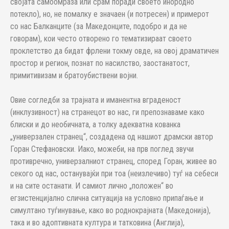
својата самоомраза или срам поради своето инородно
потекло), но, не помалку е значаен (и потресен) и примерот
со нас Балканците (за Македонците, подобро и да не
говорам), кои често отворено го тематизираат своето
проклетство да бидат фрлени токму овде, на овој драматичен
простор и регион, познат по насилство, заостанатост,
примитивизам и братоубиствени војни.
Овие согледби за трајната и иманентна вграденост
(инклузивност) на странецот во нас, ги препознаваме како
блиски и до необичната, а толку адекватна кованка
„универзален странец“, создадена од нашиот драмски автор
Горан Стефановски. Иако, можеби, на прв поглед звучи
противречно, универзалниот странец, според Горан, живее во
секого од нас, останувајќи при тоа (неизлечиво) туѓ на себеси
и на сите останати. И самиот лично „положен“ во
егзистенцијално слична ситуација на условно припаѓање и
симултано туѓинување, како во роднокрајната (Македонија),
така и во адоптивната култура и татковина (Англија),