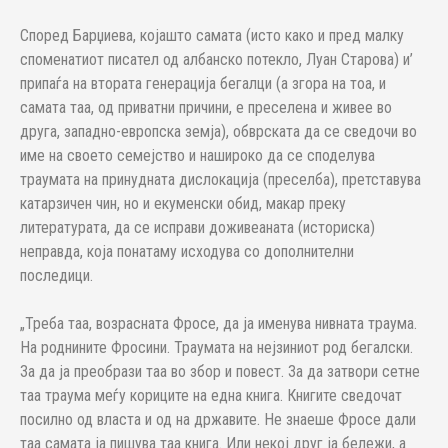
Според Барџиева, којашто самата (исто како и пред малку
споменатиот писател од албанско потекло, Луан Старова) и’
припаѓа на втората генерација бегалци (а згора на тоа, и
самата таа, од приватни причини, е преселена и живее во
друга, западно-европска земја), обврската да се сведочи во
име на своето семејство и нашироко да се споделува
траумата на принудната дислокација (преселба), претставува
катарзичен чин, но и екуменски обид, макар преку
литературата, да се исправи доживеаната (историска)
неправда, која понатаму исходува со дополнителни
последици.
„Треба таа, возрасната Фросе, да ја именува нивната траума.
На роднините Фросини. Траумата на нејзиниот род бегалски.
За да ја преобрази таа во збор и повест. За да затвори сетне
таа траума меѓу кориците на една книга. Книгите сведочат
посилно од власта и од на државите. Не знаеше Фросе дали
таа самата ја пишува таа книга. Или некој друг ја бележи, а