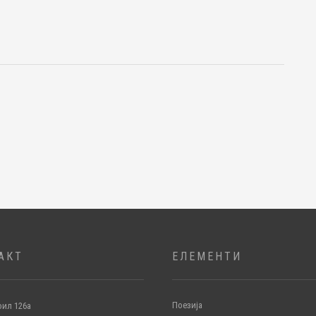
АКТ
ЕЛЕМЕНТИ
Поезија
ил 126а