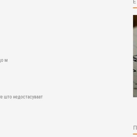
до м
те што недостасуваат