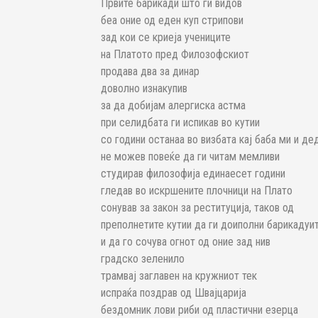
Првите барикади што ги видов
беа оние од еден куп стрипови
зад кои се криеја учениците
на Платото пред Филозофскиот
продава два за динар
доволно изнакупив
за да добијам алергиска астма
при селидбата ги испикав во кутии
со години останаа во визбата кај баба ми и де
не можев повеќе да ги читам мемливи
студирав филозофија единаесет години
гледав во искршените плочници на Плато
сонував за закон за реституција, таков од
преполнетите кутии да ги доиполни барикадуи
и да го сочува огнот од оние зад нив
градско зеленило
трамвај заглавен на кружниот тек
испраќа поздрав од Швајцарија
бездомник лови риби од пластични езерца