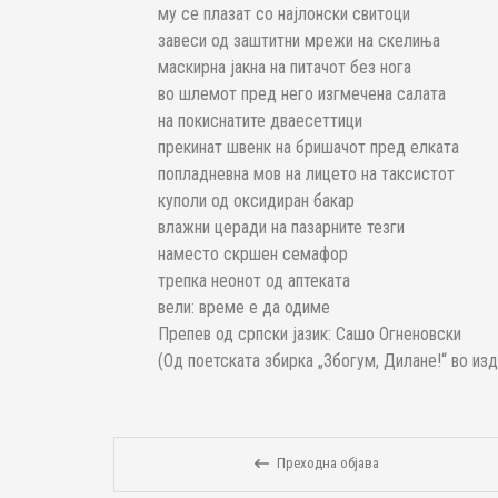
му се плазат со најлонски свитоци
завеси од заштитни мрежи на скелиња
маскирна јакна на питачот без нога
во шлемот пред него изгмечена салата
на покиснатите дваесеттици
прекинат швенк на бришачот пред елката
попладневна мов на лицето на таксистот
куполи од оксидиран бакар
влажни церади на пазарните тезги
наместо скршен семафор
трепка неонот од аптеката
вели: време е да одиме
Препев од српски јазик: Сашо Огненовски
(Од поетската збирка „Збогум, Дилане!“ во изд
Преходна објава