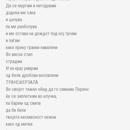
Да се муртам и негодувам
додека ме сака
и целува
па ме разболува
и ме остава на дождот под кој трчам
и паѓам
како преку гранки навалени
Во висок стил
страдам
И на крај умирам
од бели дробови воспалени.
ТРАНСФЕРЗАЛА
Во својот тажен обид да го симнам Лоренс
ќе се заплеткам во клучка,
па барем од свила
да би била
твојата несмасност нежна
како од мечка