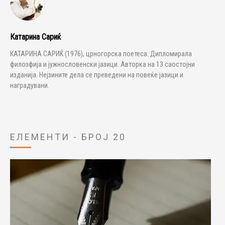
Катарина Сариќ
КАТАРИНА САРИЌ (1976), црногорска поетеса. Дипломирала
филозфија и јужнословенски јазици. Авторка на 13 саостојни
изданија. Нејзините дела се преведени на повеќе јазици и
наградувани.
ЕЛЕМЕНТИ - БРОЈ 20