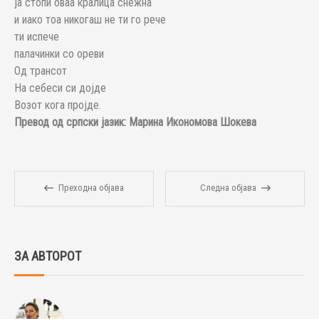
ја стопи оваа кралица снежна
и иако тоа никогаш не ти го рече
ти испече
палачинки со ореви
Од трансот
На себеси си дојде
Возот кога пројде.
Превод од српски јазик: Марина Икономова Шокева
Преходна објава
Следна објава
ЗА АВТОРОТ