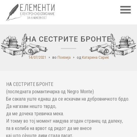
Главн
НА СЕСТРИТЕ БРОНТЕ
14/07/2021
во
Поезија
од
Катарина Сариќ
НА СЕСТРИТЕ БРОНТЕ
(последната романтичарка од Negro Monte)
Би сакала уште еднаш да се искачам на дубровничкото брдо.
Да нагазам нешто тврдо,
да ме дочека тревичка мека.
И токму во тој момент наидува згоден странец од далеку,
па в колиба на врвот од ридот да ме внесе
кај што сѐуште диви стада пасат,