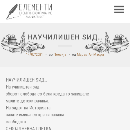
Главн
НАУЧИЛИШЕН ЅИД…
14/07/2021
во
Поезија
од
Марам Ал-Масри
НАУЧИЛИШЕН ЅИД…
На училиштен ѕид
зборот слобода со бела креда го запишале
малите детски рачиња.
На ѕидот на Историјата
нивите имиња со крв ги запиша
слободата.
СЕКОЈДНЕВНА ГЛЕТКА…