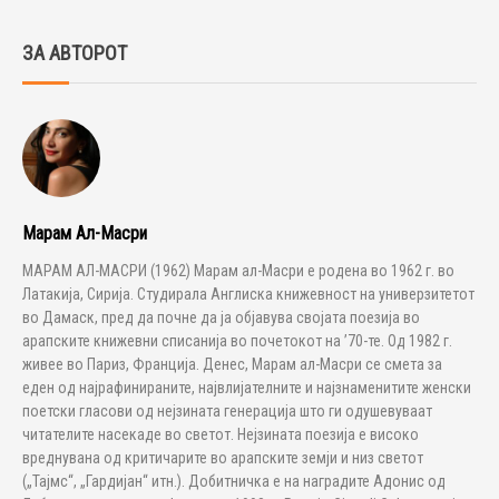
ЗА АВТОРОТ
Марам Ал-Масри
МАРАМ АЛ-МАСРИ (1962) Марам ал-Масри е родена во 1962 г. во
Латакија, Сирија. Студирала Англиска книжевност на универзитетот
во Дамаск, пред да почне да ја објавува својата поезија во
арапските книжевни списанија во почетокот на ’70-те. Од 1982 г.
живее во Париз, Франција. Денес, Марам ал-Масри се смета за
еден од најрафинираните, највлијателните и најзнаменитите женски
поетски гласови од нејзината генерација што ги одушевуваат
читателите насекаде во светот. Нејзината поезија е високо
вреднувана од критичарите во арапските земји и низ светот
(„Тајмс“, „Гардијан“ итн.). Добитничка е на наградите Адонис од