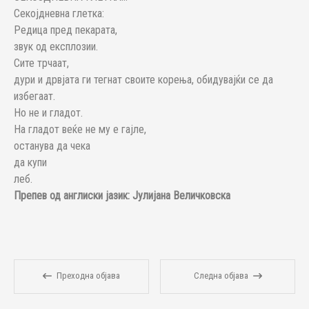
Секојдневна глетка:
Редица пред пекарата,
звук од експлозии.
Сите трчаат,
дури и дрвјата ги тегнат своите корења, обидувајќи се да
избегаат.
Но не и гладот.
На гладот веќе не му е гајле,
останува да чека
да купи
леб.
Препев од англиски јазик: Јулијана Величковска
Преходна објава
Следна објава