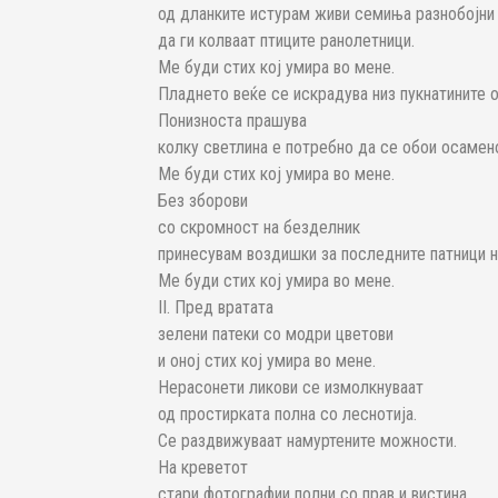
од дланките истурам живи семиња разнобојни
да ги колваат птиците ранолетници.
Ме буди стих кој умира во мене.
Пладнето веќе се искрадува низ пукнатините 
Понизноста прашува
колку светлина е потребно да се обои осамен
Ме буди стих кој умира во мене.
Без зборови
со скромност на безделник
принесувам воздишки за последните патници н
Ме буди стих кој умира во мене.
II. Пред вратата
зелени патеки со модри цветови
и оној стих кој умира во мене.
Нерасонети ликови се измолкнуваат
од простирката полна со леснотија.
Се раздвижуваат намуртените можности.
На креветот
стари фотографии полни со прав и вистина