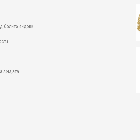
од белите ѕидови
оста.
а земјата.