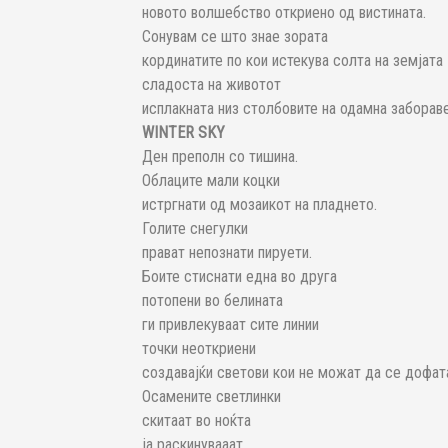
новото волшебство откриено од вистината.
Сонувам се што знае зората
кординатите по кои истекува солта на земјата
сладоста на животот
исплакната низ столбовите на одамна заборав
WINTER SKY
Ден преполн со тишина.
Облаците мали коцки
истргнати од мозаикот на пладнето.
Голите снегулки
прават непознати пируети.
Боите стиснати една во друга
потопени во белината
ги привлекуваат сите линии
точки неоткриени
создавајќи светови кои не можат да се дофат
Осамените светлинки
скитаат во ноќта
ја раскинувааат