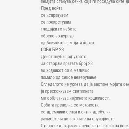
земјата станува сенка која ги поседува сите д
Пред ноќта
се исправувам
се прекрстувам
гледајќи го небото
обоено во пурпур
од боичките на мојата ќерка.
СОБА БР 23
Денот поубав од утрото.
Ја отворам вратата број 23
во ходникот се е малечко
помало од секое неверување.
Огледалото не успева да ја застане мојата се
ја прескокнувам светлината
ме соблазнува нејзината кршливост.
Собата преполна со можности,
со дремливи сенки и ситни дребулии
разместени по законите на случајноста.
Отворените страници непозната патека за нови