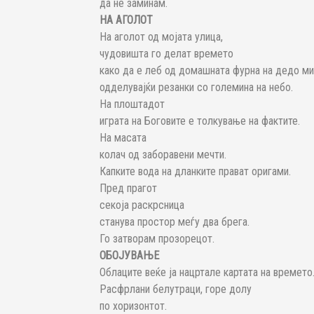
да не заминам.
НА АГОЛОТ
На аголот од мојата улица,
чудовишта го делат времето
како да е леб од домашната фурна на дедо ми
одделувајќи резанки со големина на небо.
На плоштадот
играта на Боговите е толкување на фактите.
На масата
колач од заборавени мечти.
Капките вода на дланките прават оригами.
Пред прагот
секоја раскрсница
станува простор меѓу два брега.
Го затворам прозорецот.
ОБОЈУВАЊЕ
Облаците веќе ја нацртале картата на времето
Расфрлани белутраци, горе долу
по хоризонтот.