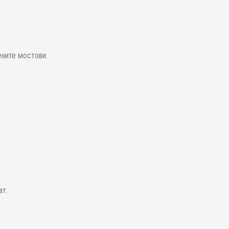
ените мостови.
ат.