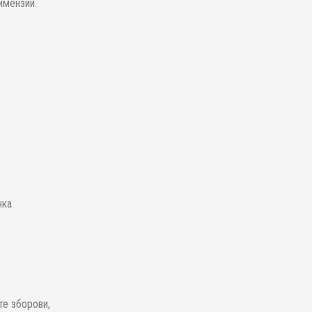
имензии.
нка
те зборови,