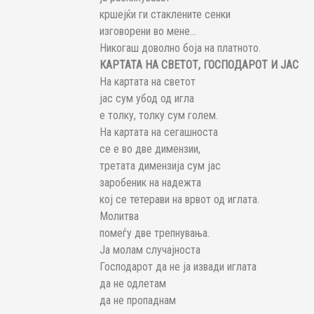
кршејќи ги стаклените сенки
изговорени во мене…
Никогаш доволно боја на платното.
КАРТАТА НА СВЕТОТ, ГОСПОДАРОТ И ЈАС
На картата на светот
јас сум убод од игла
е толку, толку сум голем.
На картата на сегашноста
се е во две димензии,
третата димензија сум јас
заробеник на надежта
кој се тетерави на врвот од иглата.
Молитва
помеѓу две трепнувања.
Ја молам случајноста
Господарот да не ја извади иглата
да не одлетам
да не пропаднам