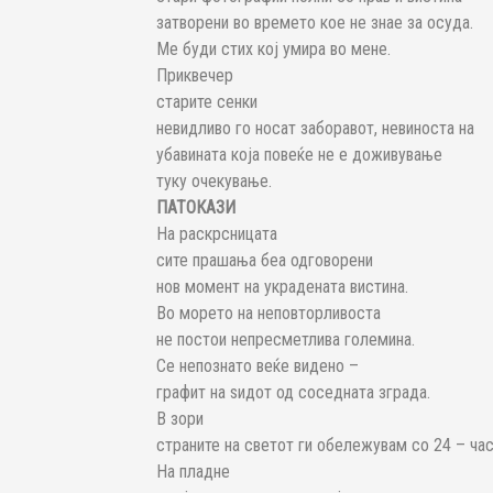
затворени во времето кое не знае за осуда.
Ме буди стих кој умира во мене.
Приквечер
старите сенки
невидливо го носат заборавот, невиноста на
убавината која повеќе не е доживување
туку очекување.
ПАТОКАЗИ
На раскрсницата
сите прашања беа одговорени
нов момент на украдената вистина.
Во морето на неповторливоста
не постои непресметлива големина.
Се непознато веќе видено –
графит на ѕидот од соседната зграда.
В зори
страните на светот ги обележувам со 24 – час
На пладне