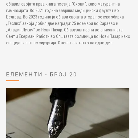
објавил својата прва книга поезија “Окови“, како матурант на
гимназијата. Во 2021 година завршил медицински фаултет во
Белград. Во 2023 година ја објави својата втора поетска збирка
„Теспих“ закоја добил две награди: 25 ноември во Сараево и
„Аладин Лукач“ во Нови Пазар. Објавувал песни во списанијата
Сент и Екерман. Работи во Општаата болмница во Нови Пазар како
специјализант по хирургија. Оженет е и татко на едно дете.
ЕЛЕМЕНТИ - БРОЈ 20