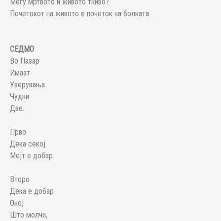
Меѓу мртвото и живото ткиво?
Почетокот на живото е почеток на болката.
СЕДМО
Во Пазар
Имаат
Уверувања
Чудни
Две.
Прво
Дека секој
Мејт е добар.
Второ
Дека е добар
Оној
Што молчи,