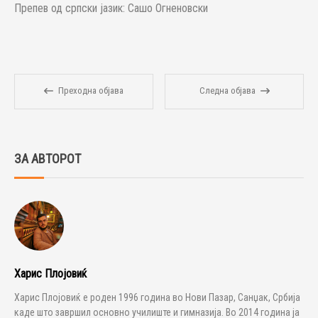
Препев од српски јазик: Сашо Огненовски
Преходна објава
Следна објава
ЗА АВТОРОТ
Харис Плојовиќ
Харис Плојовиќ е роден 1996 година во Нови Пазар, Санџак, Србија
каде што завршил основно училиште и гимназија. Во 2014 година ја