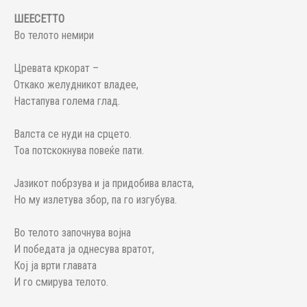
ШЕЕСЕТТО
Во телото немири
Цревата кркорат –
Откако желудникот владее,
Настапува голема глад.
Валста се нуди на срцето.
Тоа потскокнува повеќе пати.
Јазикот побрзува и ја придобива власта,
Но му излетува збор, па го изгубува.
Во телото започнува војна
И победата ја однесува вратот,
Кој ја врти главата
И го смирува телото.