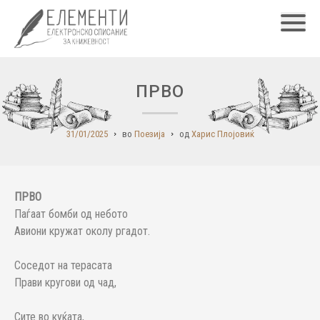
Главн
ПРВО
31/01/2025
во
Поезија
од
Харис Плојовиќ
ПРВО
Паѓаат бомби од небото
Авиони кружат околу ргадот.
Соседот на терасата
Прави кругови од чад,
Сите во куќата,