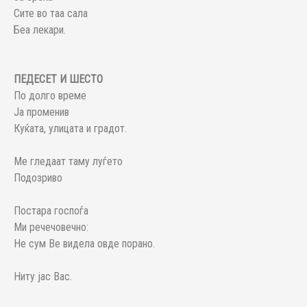
Сите во таа сала
Беа лекари.
ПЕДЕСЕТ И ШЕСТО
По долго време
Ја променив
Куќата, улицата и градот.
Ме гледаат таму луѓето
Подозриво
Постара госпоѓа
Ми речечовечно:
Не сум Ве видела овде порано.
Ниту јас Вас.