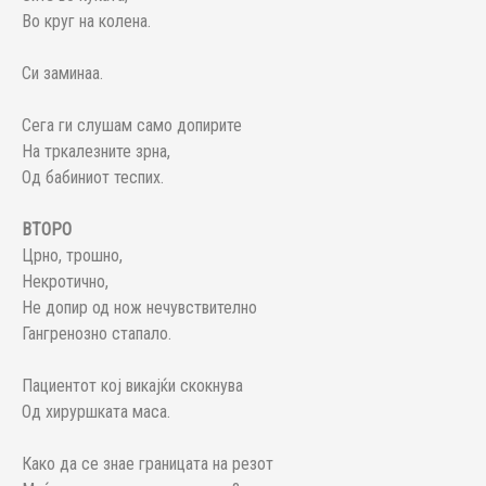
Во круг на колена.
Си заминаа.
Сега ги слушам само допирите
На тркалезните зрна,
Од бабиниот теспих.
ВТОРО
Црно, трошно,
Некротично,
Не допир од нож нечувствително
Гангренозно стапало.
Пациентот кој викајќи скокнува
Од хируршката маса.
Како да се знае границата на резот