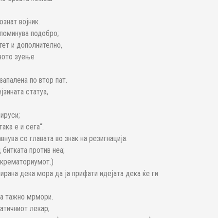
ознат војник.
 поминува подобро;
ет и дополнително,
ното зуење
запалена по втор пат.
јзината статуа,
вируси;
ака е и сега“.
нува со главата во знак на резигнација.
 битката против неа;
 крематориумот.)
рана дека мора да ја прифати идејата дека ќе ги
ата тажно мрмори.
атичниот лекар;