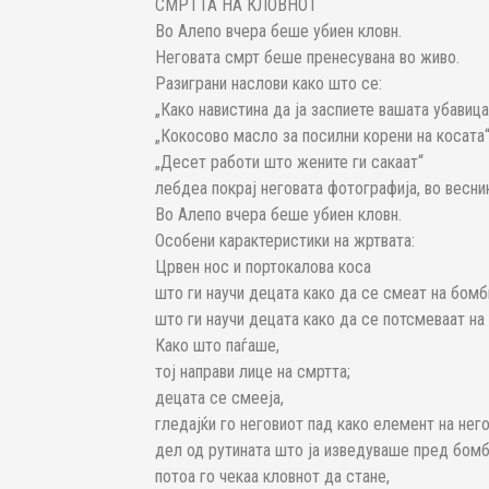
СМРТТА НА КЛОВНОТ
Во Алепо вчера беше убиен кловн.
Неговата смрт беше пренесувана во живо.
Разиграни наслови како што се:
„Како навистина да ја заспиете вашата убавица
„Кокосово масло за посилни корени на косата
„Десет работи што жените ги сакаат“
лебдеа покрај неговата фотографија, во весни
Во Алепо вчера беше убиен кловн.
Особени карактеристики на жртвата:
Црвен нос и портокалова коса
што ги научи децата како да се смеат на бом
што ги научи децата како да се потсмеваат на
Како што паѓаше,
тој направи лице на смртта;
децата се смееја,
гледајќи го неговиот пад како елемент на нег
дел од рутината што ја изведуваше пред бом
потоа го чекаа кловнот да стане,