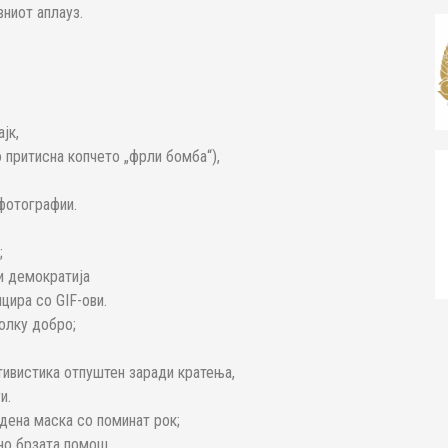
вниот аплауз.
јк,
 притисна копчето „фрли бомба“),
 фотографии.
;
 и демократија
цира со GIF-ови.
олку добро;
ивистика отпуштен заради кратења,
и.
дена маска со поминат рок;
 но брзата помош