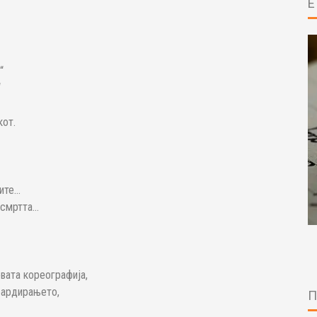
“
“
кот.
бите…
 смртта…
овата кореографија,
бардирањето,