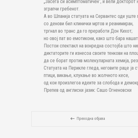
„Засега си асимптоматичен“, ѝ вели докторот н
зграпчи гребенот.
А во Шпанија статуата на Сервантес оди уште
со денови бил клинички мртов и реанимиран,
тргнал во транс да го преработи Дон Кихот;
но овој пат во емотикони, како што бара нашат
Постои спектакл на вонредна состојба што ник
диктаторите ги изнесоа своите тенкови на пл
да се борат против молекуларната хемија, ре
Статуата на Перикле гледа, неговите раце ја с
птици, викање, клукање во жолчното кесе,
од кои произлегоа идеите за слобода и демокр
Препев од англиски јазик: Сашо Огненовски
Преходна објава