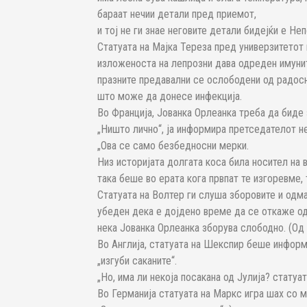
бараат нечии детали пред приемот,
и тој не ги знае неговите детали бидејќи е Неп
Статуата на Мајка Тереза пред универзитетот
изложеноста на лепрозни дава одреден имунит
празните предавални се ослободени од радос
што може да донесе инфекција.
Во Франција, Јованка Орлеанка треба да биде 
„Ништо лично“, ја информира претседателот не
„Ова се само безбедносни мерки.
Низ историјата долгата коса била носител на 
така беше во ерата кога првпат те изгоревме, т
Статуата на Волтер ги слуша зборовите и одмав
убеден дека е дојдено време да се откаже од
нека Јованка Орлеанка зборува слободно. (Од
Во Англија, статуата на Шекспир беше информи
„изгуби саканите“.
„Но, има ли некоја посакана од Јулија? стату
Во Германија статуата на Маркс игра шах со м