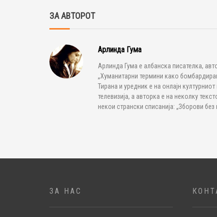
ЗА АВТОРОТ
Арлинда Гума
Арлинда Гума е албанска писателка, авт
„Хуманитарни термини како бомбардирање
Тирана и уредник е на онлајн културниот
телевизија, а авторка е на неколку текст
некои странски списанија: „Зборови без г
ЗА НАС
КОНТ