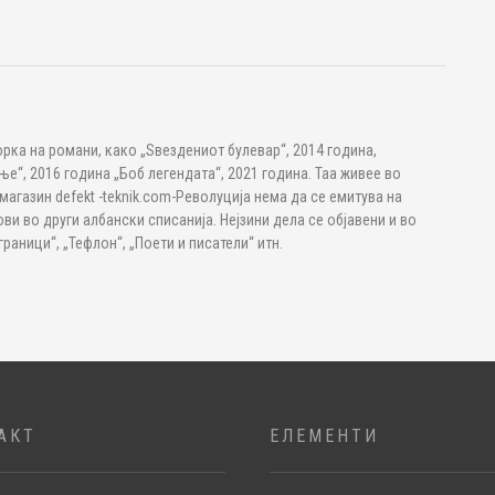
орка на романи, како „Ѕвездениот булевар“, 2014 година,
“, 2016 година „Боб легендата“, 2021 година. Таа живее во
 магазин defekt -teknik.com-Револуција нема да се емитува на
ови во други албански списанија. Нејзини дела се објавени и во
раници“, „Тефлон“, „Поети и писатели“ итн.
АКТ
ЕЛЕМЕНТИ