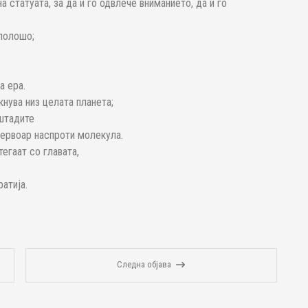
а статуата, за да ѝ го одвлече вниманието, да ѝ го
 полошо;
а ера.
нува низ целата планета;
оштадите
зервоар наспроти молекула.
тегаат со главата,
атија.
Следна објава