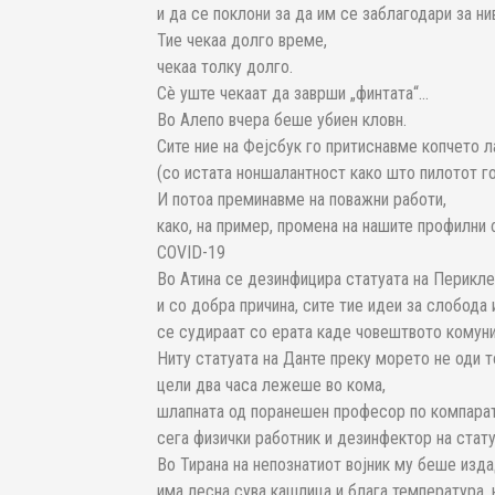
и да се поклони за да им се заблагодари за ни
Тие чекаа долго време,
чекаа толку долго.
Сè уште чекаат да заврши „финтата“…
Во Алепо вчера беше убиен кловн.
Сите ние на Фејсбук го притиснавме копчето ла
(со истата ноншалантност како што пилотот го
И потоа преминавме на поважни работи,
како, на пример, промена на нашите профилни
COVID-19
Во Атина се дезинфицира статуата на Перикле
и со добра причина, сите тие идеи за слобода
се судираат со ерата каде човештвото комуни
Ниту статуата на Данте преку морето не оди т
цели два часа лежеше во кома,
шлапната од поранешен професор по компарат
сега физички работник и дезинфектор на стату
Во Тирана на непознатиот војник му беше изда
има лесна сува кашлица и блага температура,