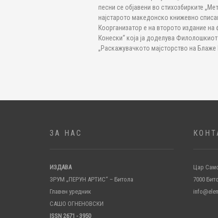
песни се објавени во стихозбирките „Ме
најстарото македонско книжевно списани
Коорганизатор е на второто издание на 
Конески“ која ја доделува Филолошкиот ф
„Раскажувачкото мајсторство на Блаже 
ЗА НАС
КОНТ
ИЗДАВА
Цар Само
ЗРУМ „ПЕРУН АРТИС“ – Битола
7000 Бит
Главен уредник
info@ele
САШО ОГНЕНОВСКИ
ISSN 2671 - 3950