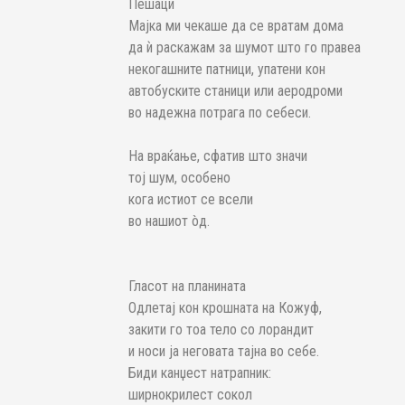
Пешаци
Мајка ми чекаше да се вратам дома
да ѝ раскажам за шумот што го правеа
некогашните патници, упатени кон
автобуските станици или аеродроми
во надежна потрага по себеси.
На враќање, сфатив што значи
тој шум, особено
кога истиот се всели
во нашиот òд.
Гласот на планината
Одлетај кон крошната на Кожуф,
закити го тоа тело со лорандит
и носи ја неговата тајна во себе.
Биди канџест натрапник:
ширнокрилест сокол