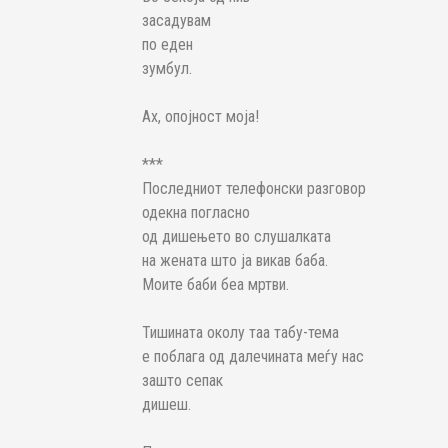
засадувам
по еден
зумбул.
Ах, опојност моја!
***
Последниот телефонски разговор
одекна погласно
од дишењето во слушалката
на жената што ја викав баба.
Моите баби беа мртви.
Тишината околу таа табу-тема
е поблага од далечината меѓу нас
зашто сепак
дишеш.