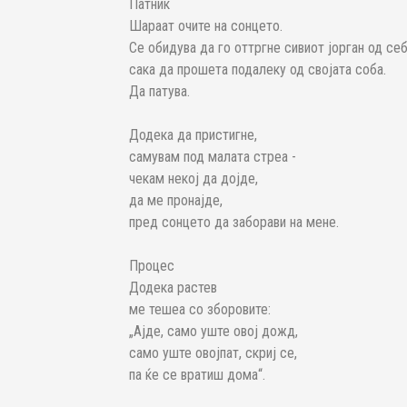
Патник
Шараат очите на сонцето.
Се обидува да го оттргне сивиот јорган од себ
сака да прошета подалеку од својата соба.
Да патува.
Додека да пристигне,
самувам под малата стреа -
чекам некој да дојде,
да ме пронајде,
пред сонцето да заборави на мене.
Процес
Додека растев
ме тешеа со зборовите:
„Ајде, само уште овој дожд,
само уште овојпат, скриј се,
па ќе се вратиш дома“.