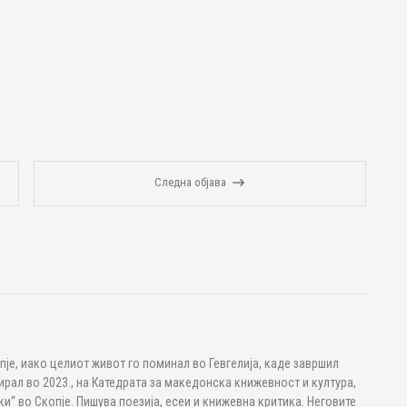
Следна објава
пје, иако целиот живот го поминал во Гевгелија, каде завршил
ал во 2023., на Катедрата за македонска книжевност и култура,
“ во Скопје. Пишува поезија, есеи и книжевна критика. Неговите