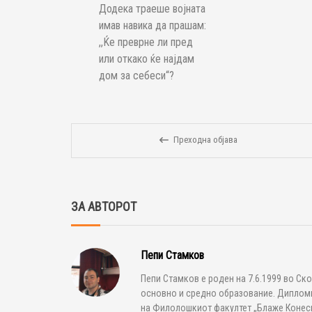
Додека траеше војната
имав навика да прашам:
,,Ќе преврне ли пред
или откако ќе најдам
дом за себеси“?
Преходна објава
ЗА АВТОРОТ
Пепи Стамков
Пепи Стамков е роден на 7.6.1999 во Ско
основно и средно образование. Дипломир
на Филолошкиот факултет „Блаже Конески