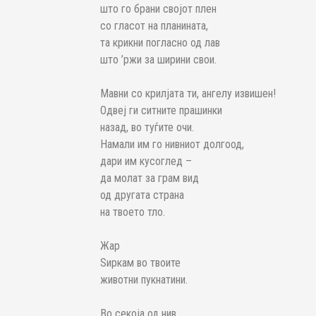
што го брани својот плен
со гласот на планината,
та крикни погласно од лав
што ’ржи за ширини свои.
Мавни со крилјата ти, ангелу извишен!
Одвеј ги ситните прашинки
назад, во туѓите очи.
Намали им го нивниот долгоод,
дари им кусоглед –
да молат за грам вид
од другата страна
на твоето тло.
Жар
Ѕиркам во твоите
животни пукнатини.
Во секоја од нив