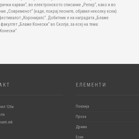
трички карван“, во електронското списание „Репер“, како и во
е „Современот“ (каде, покрај песните, објавил неколку есеи).
фестивалот „Коронијалс“. Добитник е на наградата „Блаже
акултет „Блаже Конески“ во Скопје, за есеј на тема:
Конески“.
АКТ
ЕЛЕМЕНТИ
Поезија
ил 126а
ола
Проза
menti.mk
Драма
Есеи