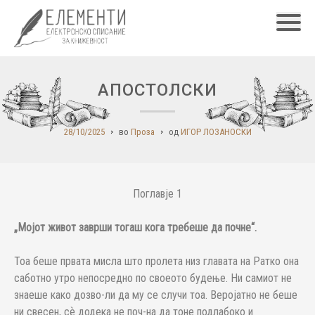
Главн
АПОСТОЛСКИ
28/10/2025
во
Проза
од
ИГОР ЛОЗАНОСКИ
Поглавје 1
„Мојот живот заврши тогаш кога требеше да почне“.
Тоа беше првата мисла што пролета низ главата на Ратко она
саботно утро непосредно по своеото будење. Ни самиот не
знаеше како дозво-ли да му се случи тоа. Веројатно не беше
ни свесен, сѐ додека не поч-на да тоне подлабоко и