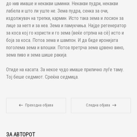
до нив имаше и некакви шминки. Некакви пудри, некакви
лабела и што ли уште не. Зема пудра, сенка за очи,
издолжувач на трепки, кармин. Исто така зема и лосион за
лице за негп и за неа. Зема и памукчиња. Најде регенератор
за коса кој го користи и го зема (веќе отрпна на сѐ) исто и
боја за коса. Потоа зема и шампон. И да биде иронијата
поголема зема и влошки. Потоа претрча зема црвено вино,
зема пиво и зема шише ракија.
Отиде на касата. За некое чудо имаше прилично луѓе таму.
Тој беше седмиот. Среќна седмица.
Преходна објава
Следна објава
ЗА АВТОРОТ