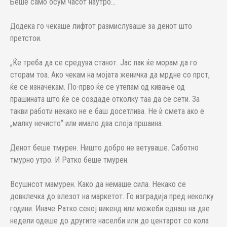
Беше само осум часот наутро...
Додека го чекаше лифтот размислуваше за денот што
претстои.
„Ќе треба да се средува станот. Јас пак ќе морам да го
сторам тоа. Ако чекам на мојата женичка да мрдне со прст,
ќе се изначекам. По-прво ќе се утепам од кивање од
прашината што ќе се создаде отколку таа да се сети. За
такви работи некако не е баш досетлива. Не ѝ смета ако е
„малку нечисто“ или имало два слоја пршаина.
Денот беше тмурен. Ништо добро не ветуваше. Саботно
тмурно утро. И Ратко беше тмурен.
Всушнсот мамурен. Како да немаше сила. Некако се
довклечка до влезот на маркетот. Го изградија пред неколку
години. Иначе Ратко секој викенд или можеби еднаш на две
недели одеше до другите населби или до центарот со кола