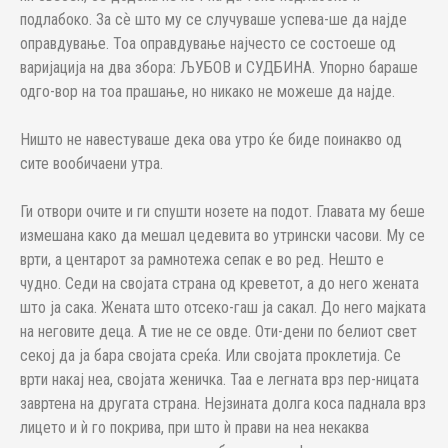
подлабоко. За сѐ што му се случуваше успева-ше да најде
оправдување. Тоа оправдување најчесто се состоеше од
варијација на два збора: ЉУБОВ и СУДБИНА. Упорно бараше
одго-вор на тоа прашање, но никако не можеше да најде.
Ништо не навестуваше дека ова утро ќе биде поинакво од
сите вообичаени утра.
Ги отвори очите и ги спушти нозете на подот. Главата му беше
измешана како да мешал цедевита во утрински часови. Му се
врти, а центарот за рамнотежа сепак е во ред. Нешто е
чудно. Седи на својата страна од креветот, а до него жената
што ја сака. Жената што отсеко-гаш ја сакал. До него мајката
на неговите деца. А тие не се овде. Оти-дени по белиот свет
секој да ја бара својата среќа. Или својата проклетија. Се
врти накај неа, својата женичка. Таа е легната врз пер-ницата
завртена на другата страна. Нејзината долга коса паднала врз
лицето и ѝ го покрива, при што ѝ прави на неа некаква