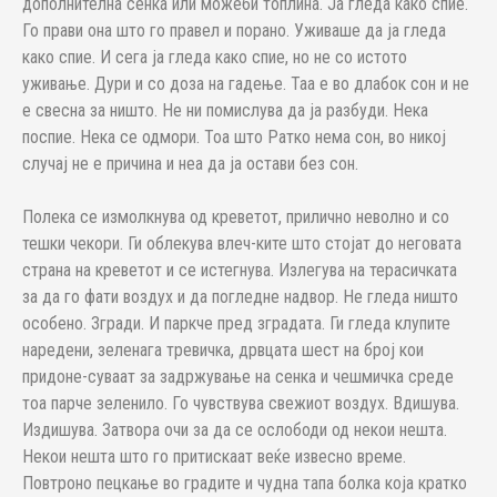
дополнителна сенка или можеби топлина. Ја гледа како спие.
Го прави она што го правел и порано. Уживаше да ја гледа
како спие. И сега ја гледа како спие, но не со истото
уживање. Дури и со доза на гадење. Таа е во длабок сон и не
е свесна за ништо. Не ни помислува да ја разбуди. Нека
поспие. Нека се одмори. Тоа што Ратко нема сон, во никој
случај не е причина и неа да ја остави без сон.
Полека се измолкнува од креветот, прилично неволно и со
тешки чекори. Ги облекува влеч-ките што стојат до неговата
страна на креветот и се истегнува. Излегува на терасичката
за да го фати воздух и да погледне надвор. Не гледа ништо
особено. Згради. И паркче пред зградата. Ги гледа клупите
наредени, зеленага тревичка, дрвцата шест на број кои
придоне-суваат за задржување на сенка и чешмичка среде
тоа парче зеленило. Го чувствува свежиот воздух. Вдишува.
Издишува. Затвора очи за да се ослободи од некои нешта.
Некои нешта што го притискаат веќе извесно време.
Повтроно пецкање во градите и чудна тапа болка која кратко