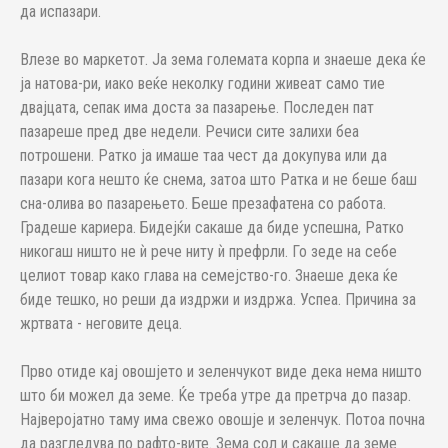
да испазари.
Влезе во маркетот. Ја зема големата корпа и знаеше дека ќе
ја натова-ри, иако веќе неколку години живеат само тие
двајцата, сепак има доста за пазарење. Последен пат
пазареше пред две недели. Речиси сите залихи беа
потрошени. Ратко ја имаше таа чест да докупува или да
пазари кога нешто ќе снема, затоа што Ратка и не беше баш
сна-олива во пазарењето. Беше презафатена со работа.
Градеше кариера. Бидејќи сакаше да биде успешна, Ратко
никогаш ништо не ѝ рече ниту ѝ префрли. Го зеде на себе
целиот товар како глава на семејство-го. Знаеше дека ќе
биде тешко, но реши да издржи и издржа. Успеа. Причина за
жртвата - неговите деца.
Прво отиде кај овошјето и зеленчукот виде дека нема ништо
што би можел да земе. Ќе треба утре да претрча до пазар.
Најверојатно таму има свежо овошје и зеленчук. Потоа почна
да разгледува по рафто-вите. Зема сол и сакаше да земе