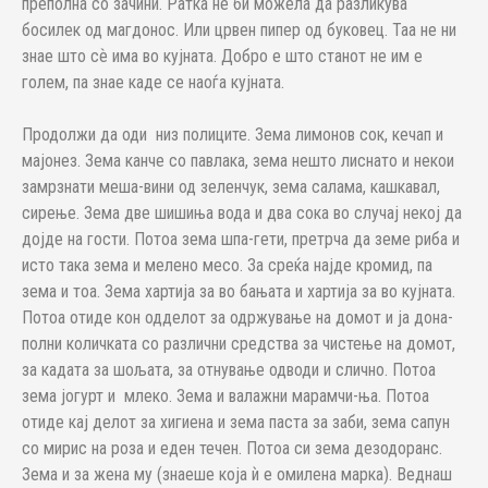
преполна со зачини. Ратка не би можела да разликува
босилек од магдонос. Или црвен пипер од буковец. Таа не ни
знае што сѐ има во кујната. Добро е што станот не им е
голем, па знае каде се наоѓа кујната.
Продолжи да оди низ полиците. Зема лимонов сок, кечап и
мајонез. Зема канче со павлака, зема нешто лиснато и некои
замрзнати меша-вини од зеленчук, зема салама, кашкавал,
сирење. Зема две шишиња вода и два сока во случај некој да
дојде на гости. Потоа зема шпа-гети, претрча да земе риба и
исто така зема и мелено месо. За среќа најде кромид, па
зема и тоа. Зема хартија за во бањата и хартија за во кујната.
Потоа отиде кон одделот за одржување на домот и ја дона-
полни количката со различни средства за чистење на домот,
за кадата за шољата, за отнување одводи и слично. Потоа
зема јогурт и млеко. Зема и валажни марамчи-ња. Потоа
отиде кај делот за хигиена и зема паста за заби, зема сапун
со мирис на роза и еден течен. Потоа си зема дезодоранс.
Зема и за жена му (знаеше која ѝ е омилена марка). Веднаш