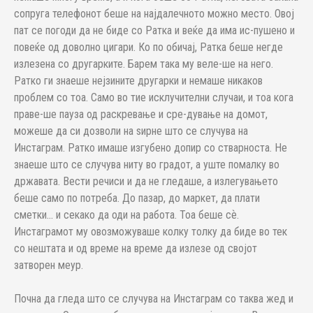
сопруга телефонот беше на најдалечното можно место. Овој
пат се погоди да не биде со Ратка и веќе да има ис-пушено и
повеќе од доволно цигари. Ко по обичај, Ратка беше негде
излезена со другарките. Барем така му веле-ше на него.
Ратко ги знаеше нејзините другарки и немаше никаков
проблем со тоа. Само во тие исклучителни случаи, и тоа кога
праве-ше пауза од раскревање и сре-дување на домот,
можеше да си дозволи на ѕирне што се случува на
Инстаграм. Ратко имаше изгубено допир со стварноста. Не
знаеше што се случува ниту во градот, а уште помалку во
државата. Вести речиси и да не гледаше, а излегувањето
беше само по потреба. До пазар, до маркет, да плати
сметки... и секако да оди на работа. Тоа беше сѐ.
Инстаграмот му овозможуваше колку толку да биде во тек
со нештата и од време на време да излезе од својот
затворен меур.
Почна да гледа што се случува на Инстаграм со таква жед и