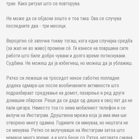
трае. Како ритуал што се повторува.
Не може да си објасни зошто е тоа така. Ова се случува
последните два - три месеци.
Веројатно сѐ започна токму тогаш, кога една случајна средба
(за жал не во живо) промени сѐ. Ги изнесе на површина сите
работи што биле добро чувани и долго време потиснувани.
Судбина. Не можеш да ја избегнеш, но можеш да ја ублажиш.
Ратко си лежеше на троседот некое саботно попладне
додека одмара-ше после вообичаените активности што
подразбираат средување на домот, пазарење и ред други
домашни обврски. Реши да си даде од-дишка и овој пат да не
пали цигара. Наместо тоа го зема мобилниот телефон и се
вклучи на Инстаграм. Друштвена мрежа која ја има има-ше
отворено многу одамна. Годините си минуваа, но нештата не
се менуваа. Ретко се вклучуваше на Инстаграм затоа што
немаше многу време, а и кога беше со Ратка, неговата сакана