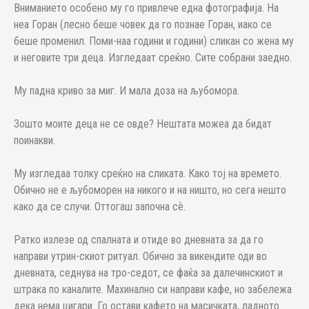
Вниманието особено му го привлече една фотографија. На
неа Горан (лесно беше човек да го познае Горан, иако се
беше променил. Поми-наа години и години) сликан со жена му
и неговите три деца. Изгледаат среќно. Сите собрани заедно.
Му падна криво за миг. И мала доза на љубомора.
Зошто моите деца не се овде? Нештата можеа да бидат
поинакви.
Му изгледаа толку среќно на сликата. Како тој на времето.
Обично не е љубоморен на никого и на ништо, но сега нешто
како да се случи. Оттогаш започна сѐ.
Ратко излезе од спалната и отиде во дневната за да го
направи утрин-скиот ритуал. Обично за викендите оди во
дневната, седнува на тро-седот, се фаќа за далечинскиот и
штрака по каналите. Махинално си направи кафе, но забележа
дека нема цигари. Го остави кафето на масичката, ладното