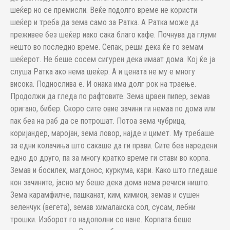
шеќер но се премисли. Веќе подолго време не користи
шеќер и треба да зема само за Ратка. А Ратка може да
преживее без шеќер иако сака благо кафе. Почнува да глуми
нешто во последно време. Сепак, реши дека ќе го земам
шеќерот. Не беше сосем сигурен дека имаат дома. Кој ќе ја
слуша Ратка ако нема шеќер. А и цената не му е многу
висока. Поднослива е. И онака има долг рок на траење.
Продолжи да гледа по рафтовите. Зема црвен пипер, земав
оригано, бибер. Скоро сите овие зачини ги немаа по дома или
пак беа на раб да се потрошат. Потоа зема чубрица,
коријандер, маројан, зема ловор, најде и цимет. Му требаше
за едни колачиња што сакаше да ги прави. Сите беа наредени
едно до друго, па за многу кратко време ги стави во корпа.
Земав и босилек, магдонос, куркума, кари. Како што гледаше
кон зачините, јасно му беше дека дома нема речиси ништо.
Зема карамфилче, пашканат, ким, кимион, земав и сушен
зеленчук (вегета), земав хималаиска сол, сусам, лебни
трошки. Изборот го надополни со нане. Корпата беше