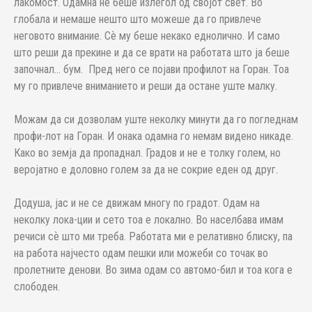
лакомост. Одамна не беше излегол од својот свет. Во
глобала и немаше нешто што можеше да го привлече
неговото внимание. Сѐ му беше некако еднолично. И само
што реши да прекине и да се врати на работата што ја беше
започнал... бум. Пред него се појави профилот на Горан. Тоа
му го привлече вниманието и реши да остане уште малку.
Можам да си дозволам уште неколку минути да го погледнам
профи-лот на Горан. И онака одамна го немам видено никаде.
Како во земја да пропаднал. Градов и не е толку голем, но
веројатно е доловно голем за да не сокрие еден од друг.
Додуша, јас и не се движам многу по градот. Одам на
неколку лока-ции и сето тоа е локално. Во населбава имам
речиси сѐ што ми треба. Работата ми е релативно блиску, па
на работа најчесто одам пешки или можеби со точак во
пролетните денови. Во зима одам со автомо-бил и тоа кога е
слободен.