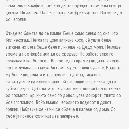
нематено нескафе и пребара да не случајно оста-нала некоја
цигара. Ни за лек. Потоа го провери фрижидерот. Време е да
се наполни.
Отиде во бањата да се измие. Беше само сенка од она што
бил некогаш. Неговата црна виткана коса, сѐ уште беше
виткана, но сега беше бела и личеше на Дедо Мраз. Немаше
време да се фарба или да се средува. На работа веќе го
познаваа како белокос. Во последно време гледаше и некое
проретчување, но можеби само му се причи-нуваше. Брадата
му беше порасната и тоа прилично дотса, така што
потсетуваше на ваквиот опис. Костенливите очи како да го
губеа сја-јот. Дебелата усна и големиот нос си беа останати
од времето. Брчки-те само го дополнуваа декорот. Ушите се
беа зголемиле. Веќе имаше наполнето педесет и девет
години. Набрзина се изми, се облече и излезе од дома. Со
себе ја понесе количката за пазарење.