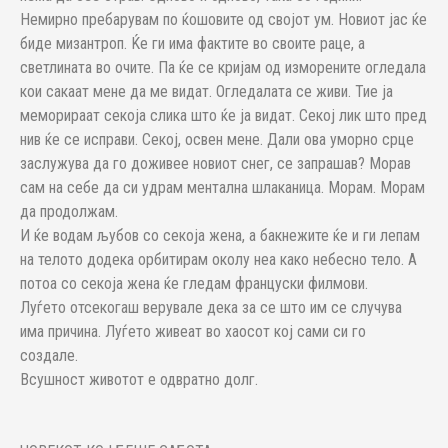
Немирно пребарувам по ќошовите од својот ум. Новиот јас ќе
биде мизантроп. Ќе ги има фактите во своите раце, а
светлината во очите. Па ќе се кријам од изморените огледала
кои сакаат мене да ме видат. Огледалата се живи. Тие ја
меморираат секоја слика што ќе ја видат. Секој лик што пред
нив ќе се исправи. Секој, освен мене. Дали ова уморно срце
заслужува да го доживее новиот снег, се запрашав? Морав
сам на себе да си удрам ментална шлаканица. Морам. Морам
да продолжам.
И ќе водам љубов со секоја жена, а бакнежите ќе и ги лепам
на телото додека орбитирам околу неа како небесно тело. А
потоа со секоја жена ќе гледам француски филмови.
Луѓето отсекогаш верувале дека за се што им се случува
има причина. Луѓето живеат во хаосот кој сами си го
создале.
Всушност животот е одвратно долг.