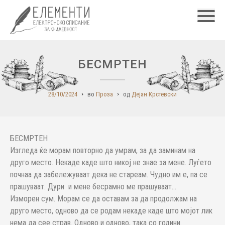
Главн
БЕСМРТЕН
28/10/2024
во
Проза
од
Дејан Крстевски
БЕСМРТЕН
Изгледа ќе морам повторно да умрам, за да заминам на
друго место. Некаде каде што никој не знае за мене. Луѓето
почнаа да забележуваат дека не стареам. Чудно им е, па се
прашуваат. Дури и мене бесрамно ме прашуваат...
Изморен сум. Морам се да оставам за да продолжам на
друго место, одново да се родам некаде каде што мојот лик
нема да сее страв. Одново и одново, така со години.