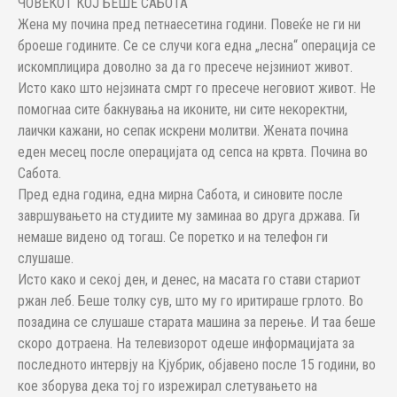
ЧОВЕКОТ КОЈ БЕШЕ САБОТА
Жена му почина пред петнаесетина години. Повеќе не ги ни
броеше годините. Се се случи кога една „лесна“ операција се
искомплицира доволно за да го пресече нејзиниот живот.
Исто како што нејзината смрт го пресече неговиот живот. Не
помогнаа сите бакнувања на иконите, ни сите некоректни,
лаички кажани, но сепак искрени молитви. Жената почина
еден месец после операцијата од сепса на крвта. Почина во
Сабота.
Пред една година, една мирна Сабота, и синовите после
завршувањето на студиите му заминаа во друга држава. Ги
немаше видено од тогаш. Се поретко и на телефон ги
слушаше.
Исто како и секој ден, и денес, на масата го стави стариот
ржан леб. Беше толку сув, што му го иритираше грлото. Во
позадина се слушаше старата машина за перење. И таа беше
скоро дотраена. На телевизорот одеше информацијата за
последното интервју на Кјубрик, објавено после 15 години, во
кое зборува дека тој го изрежирал слетувањето на