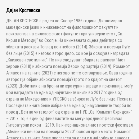
Дејан Крстевски
ДЕЈАН КРСТЕСКИ е роден во Скопје 1986 година. Дипломирал
македонски јазик и книжевност на филолошкиот факултет и
психологија на филозофскиот факултет при универзитетот „Св.
Кирил и Методиј“ во Скопје. На книжевната сцена дебитира со
збирката раскази Поглед кон небото (2014). Збирката поезија Луѓе
без лице (2015) е негово второ дело, со кое ја освојува наградата
„Книжевен светилник“. По нив следуваат збирката раскази Чист
хероин (2018) и збирката поезија Херои од хартија (2019). Романот
Атласот на тајните (2021) е негово петто остварување. Оваа година
авторот ја објави збирката поезијаУтрото по крајот на светот
(2023). Добитник е на бројни литературни награди и признанија, меѓу
кои наградата за една од најчитаните книги во 2017 година од
страна на Македоника и УНЕСКО за збирката Луѓе без лице. Песната
Последната книга беше избрана за една од најуспешните творби по
повод „Ден на читателот“ од страна на НУБ „Св. Климент Охридски“
– 2017. Тој е еден од финалистите на меѓународниот фестивал
Литературни искри – 2019. На интернационалниот поетски фестивал
„Мелнички вечери на поезијата 2020“ освоил прво место. Романот
Атласот на тајните беше прогласен за еден од најдобрите дваесет