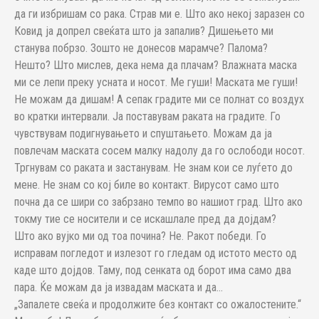
да ги избришам со рака. Страв ми е. Што ако некој заразен со
Ковид ја допрел свеќата што ја запалив? Дишењето ми
станува побрзо. Зошто не донесов марамче? Палома?
Нешто? Што мислев, дека нема да плачам? Влажната маска
ми се лепи преку усната и носот. Ме гуши! Маската ме гуши!
Не можам да дишам! А сепак градите ми се полнат со воздух
во кратки интервали. Ја поставувам раката на градите. Го
чувствувам подигнувањето и спуштањето. Можам да ја
повлечам маската сосем малку надолу да го ослободи носот.
Тргнувам со раката и застанувам. Не знам кои се луѓето до
мене. Не знам со кој биле во контакт. Вирусот само што
почна да се шири со забрзано темпо во нашиот град. Што ако
токму тие се носители и се искашлале пред да дојдам?
Што ако вујко ми од тоа почина? Не. Ракот победи. Го
исправам погледот и излезот го гледам од истото место од
каде што дојдов. Таму, под сенката од борот има само два
пара. Ќе можам да ја извадам маската и да…
„Запалете свеќа и продолжите без контакт со ожалостените.“