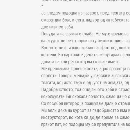
*
Ја гледам подоцна на пазарот, пред тезгата со
смарагдна боја, и сега, надвор од автобуската
две низи со заби.
Понудата на зачини е слаба. Не му е време на
на студот не се отпорни ниту нежните лисја на
Врелото лето и вжештениот асфалт под нозете 
костени. Во парковите децата ги шутираат зеле
дрвата на кои ретко кој им го знае името.
Ме препознава Црвенокосата, а јас првпат ја 
еполети. Говори, мешајќи унгарски и англиски
тезгата, кој исто така е од југот на земјата, 
Падобранството, тоа е нејзиното хоби и страст
неколкупати. Би скокала почесто, само да не с
Со посебен интерес ја прашувам дали е стра
Ми вели дека на курсот за падобранство има и 
инструкторот, но кога ќе дојде време за само
првиот пат, но подоцна му се препуштала на в