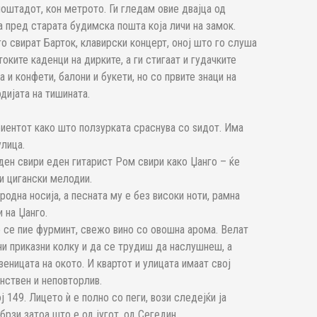
лоштадот, кон метрото. Ги гледам овие двајца од
ла пред старата будимска пошта која личи на замок.
о свират Барток, клавирски концерт, оној што го слуша
оките каденци на дирките, а ги стигаат и гудачките
 и конфети, балони и букети, но со првите знаци на
дијата на тишината.
биентот како што ползурката сраснува со ѕидот. Има
улица.
ен свири еден гитарист Ром свири како Џанго – ќе
 и цигански мелодии.
одна носија, а песната му е без високи ноти, рамна
 на Џанго.
 се пие фурминт, свежо вино со овошна арома. Велат
и приказни колку и да се трудиш да наслушнеш, а
еницата на окото. И квартот и улицата имаат свој
инствен и неповторлив.
ј 149. Лицето ѝ е полно со пеги, вози следејќи ја
брзи затоа што е од југот, од Сегедин.