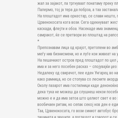
жал за зајакот, па тргнуваат понатаму преку п
Палермо, тој ја тера да побрза, а таа застана
На плоштадот има оркестар, се слави нешто, г
Црвенокосата кога вози. Сега одекнуваат жест
каскади, флејти и обоа. Насекаде има знаменца
самракот, ќе се претвори во плоштад на рапсо
*
Препознавам лица од крајот, претопени во ам
меѓу нив бизнисмени, но и луѓе кои живеат на 
На пешачкиот остров пред плоштадот по цел д
има и за него посебен расказ – спојувајќи џез
Недалеку од свирачот, пее еден Унгарец во нар
како рамница, но се стопува со лесните акорди
Околу пазарот има гостилници каде деноноќно
дека тука не можеш да слушнеш некои посебн
можно е и да има затоа што целиот свет е во з
вообичаен ритам, но сепак секој нов ден е ед
Таа, Црвенокосата, го вози синиот автобус бро
тишината и звуците, а погледот и говорот и се 