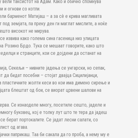
у вели таксистот на Адам. Како и обично спомнува
и и огнови со котли.
ли барменот Матијаш – а за сè е крива магливата
 под земјата, па преку ден ги маглат мислите, а ноќе
дешто високот не мирува.
 се извива како голема сина гасеница низ улицата
 на Розино Брдо. Тука се мешаат говорите, како што
еделци и странците, кои се дојдени да останат на
ија, Секељи – нивните јадења се унгарски, но сепак,
т да бидат посебни – стојат двајца Сицилијанци,
ка пластичните жолти кеси во кои има димено сирење и
јцата блештат од бои, се виорат црвени шалови на
ерва. Се изнаоделе многу, посетиле сешто, јаделе и
емногу буковец, кој е толку лут што те тера да јадеш
 се берат портокалите. Се јадат лесни салати, со
лист од агава.
ачки паприкаш. Таа би сакала да го проба, а нему му е