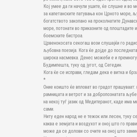
Кој умее да ги начули ушите, ќе слушне и во 
за капетанските патувања кон Црното море, љ
богатството закопано на проколнатите Дунавск
море, потонати во приказните од плоштадите и
боемските бистроа.
Црвенокосата секогаш вози слушајќи го радио
љубовна поезија. Кога ќе дојде до последната 
широка насмевка. Денес можеби е и премногу 
Будимпешта, туку од југот, од Сегедин.
Кога ќе се исправи, гледам дека е витка и брз
*
Оние коишто ќе впловат во градот прашуваат: 
рамницата и ветрот и за добропознатата љубе
на некој туѓ јазик од Медитеранот, каде има м
сами.
Ниту еден народ не е тежок или лесен, туку се
каква е земјата и воздухот и оној што го прави
може да се долови со очите на оној што замин