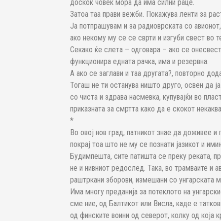
доскок човек мора да има силни раце.
Затоа таа прави вежби. Покажува ленти за раст
Ја потпрашувам и за радиоврската со авионот
ако некому му се се сврти и изгуби свест во т
Секако ќе слета – одговара – ако се онесвест
функционира едната рачка, има и резервна.
А ако се заглави и таа другата?, повторно дод
Тогаш не ти останува ништо друго, освен да 
со чиста и здрава насмевка, купувајќи во пла
приказната за смртта како да е скокот некаква
*
Во овој нов град, патникот знае да доживее и
покрај тоа што не му се познати јазикот и имињ
Будимпешта, сите патишта се преку реката, п
не и нивниот редослед. Така, во трамваите и 
раштркани зборови, измешани со унгарската м
Има многу преданија за потеклото на унгарски
сме ние, од Балтикот или Висла, каде е татков
од финските воини од северот, колку од која 