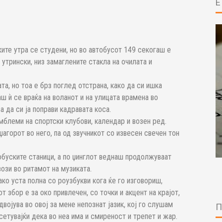
ите утра се студени, но во автобусот 149 секогаш е
 утрински, низ замаглените стакла на очилата и
ата, но тоа е брз поглед отстрана, како да си ишка
 ѝ се враќа на воланот и на улицата врамена во
а да си ја поправи кадравата коса.
мблеми на спортски клубови, календар и возен ред.
џагорот во него, па од звучникот со извесен свечен тон
обуските станици, а по џинглот веднаш продолжуваат
вози во ритамот на музиката.
ако уста полна со роузбукви кога ќе го изговориш,
т збор е за око привлечен, со точки и акцент на крајот,
двојува во овој за мене непознат јазик, кој го слушам
сетувајќи дека во неа има и смиреност и трепет и жар.