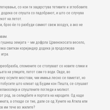
егнување, со кои ги зацврстува тетивите и зглобовите.
, додека се спушта со падобранот, и што се случува
екот на летот.
и, брзо ќе го разбуди самиот свеж воздух, а ако не
авам.
ја гушнеш земјата – ми дофрла Црвенокосата весело,
стика свиткан коријандер додека ја продолжува
 игра.
 преобразба, спомените се стопуваат со новите слики и
ата на улиците, патот сам го води. Овде, во
реку осумте мостови, чии имиња лесно се паметат, но
автобусите што клизат од Будим кон Пешта, се слушаат
еланхолија и спуштените погледи и молкот.
от род, за селидбите и портата на народите. Од каде
ината, а откаде се тие, дали се од Хуните на Атила или
крв им тече во жилите?