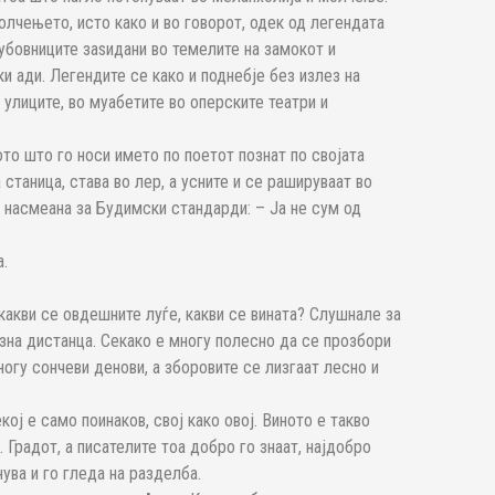
молчењето, исто како и во говорот, одек од легендата
убовниците заѕидани во темелите на замокот и
и ади. Легендите се како и поднебје без излез на
 улиците, во муабетите во оперските театри и
то што го носи името по поетот познат по својата
станица, става во лер, а усните и се рашируваат во
насмеана за Будимски стандарди: – Ја не сум од
а.
какви се овдешните луѓе, какви се вината? Слушнале за
зна дистанца. Секако е многу полесно да се прозбори
ногу сончеви денови, а зборовите се лизгаат лесно и
кој е само поинаков, свој како овој. Виното е такво
. Градот, а писателите тоа добро го знаат, најдобро
ува и го гледа на разделба.