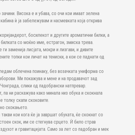
 зачини. Висока е и убава, со очи кои имаат зелена
 кабина ѝ ја забележувам и насмевката која открива
 коријандерот, босилекот и другите ароматични билки, а
 билката со моќно име, естрагон, змиска трева.
ги заменија лисјата, мокри и лизгави, и дивите
ните топки кои личат на тениски, а кои се паднати од
гледам облечена поинаку, без возачката униформа со
 зборови. Ми покажува и мене и на продавачот зад
од Чонграда, слики од падобрански натпревар.
, па ни раскажува како минала низ обука и скокнала
е толку скапи скоковите.
шно скокањето.
такви кои кога ќе ја завршат обуката, ќе скокнат со
стоен скок, им се стегнува срцето. Ѝ било страв
оздухот и гравитацијата. Само за лет со падобран и мек