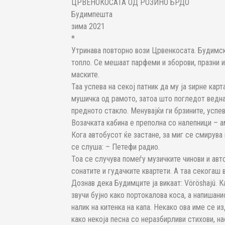
ЦРВЕНОКОСАТА ОД РОЗИНО БРДО
Будимпешта
зима 2021
*
Утринава повторно вози Црвенкосата. Будимск
топло. Се мешаат парфеми и зборови, празни и
маските.
Таа успева на секој патник да му ја ѕирне карт
мушичка од рамото, затоа што погледот веднаш
предното стакло. Менувајќи ги брзините, успев
Возачката кабина е преполна со налепници – а
Кога автобусот ќе застане, за миг се смирува 
се слуша: – Петефи радио.
Тоа се случува помеѓу музичките чинови и авт
сонатите и гудачките квартети. А таа секогаш 
Дознав дека Будимците ја викаат: Vöröshajú. К
звучи бујно како портокалова коса, а напишанио
налик на китенка на капа. Некако ова име се из
како некоја песна со неразбирливи стихови, на