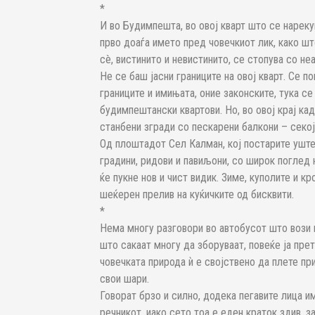
*
И во Будимпешта, во овој кварт што се нарек
прво доаѓа името пред човечкиот лик, како шт
сè, вистинито и невистинито, се стопува со неа
Не се баш јасни границите на овој кварт. Се 
границите и имињата, оние законските, тука се
будимпештански квартови. Но, во овој крај ка
станбени згради со пескарени балкони – секој
Од плоштадот Сел Калман, кој постарите уште
градини, ридови и павиљони, со широк поглед 
ќе пукне нов и чист видик. Зиме, куполите и кр
шеќерен прелив на куќичките од бисквити.
*
Нема многу разговори во автобусот што вози 
што сакаат многу да зборуваат, повеќе ја пре
човечката природа ѝ е својствено да плете при
свои шари.
Говорат брзо и силно, додека пегавите лица им
речникот, иако сето тоа е еден краток здив, 