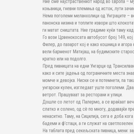
Ние сме најстраствениот народ во Европа – м
коњаници, гневни племиња од исток, лути зачин
Нема поголеми меланхолици од Унграците – ве
панонска низина и топлите извори што клокотат
ги матат сништата. Ние градиме куќи таму ка
Го вози Црвенокосата автобусот број 149, кој
Филер, до пазарот кој е како кошница и агора
вели барменот Матијаш, на будимските старос
кратко или на подолго.
Пред пивницата на едни Унгарци од Трансилван
како и сите јадења од пограничните места знаа
момче и девојка. Ниски се и потемнети, па та
унгарски кулен, изгледаат уште поголеми. Два
ветрот. Прашуваат за ресторани и улици.
Дошле со летот од Палермо, а се враќаат веч
слатко и солено, од сè по многу, додавајќи пр
ненаситно. Таму, на Сицилија, сега е доба кога
бадеми и ф’стаци, а ги служат на светлозелен 
На таблата пред секељската пивница, мени: зај