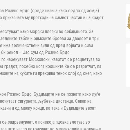
ува Розино Брдо (среде низина како седло од земја)
о приказната му претходи на самиот настан и на крајот
.
поместуваат како морски пловки во сеќавањето. За
 зелените табли и римските броеви за дваесет и три
де има величенствени вили од пред војната и сиви
 би рекол – Јас сум од Розино Брдо.
 го нарекуваат Московски, квартот се расцветува во
на градот, посебно кога крошните ќе се разретчат, па
ововите на куќите ги прекрива тенок слој од снег, како
кон Розино Брдо. Будимците не се познати како луѓе
тпочитаат сигурната, љубезна дистанца. Сепак на
казни и од малку конци, па така и Будимците везат
 се зацрвенуваат, а понекоја пцовка влетува во
затоа што нагло потонуваат во меланхолија и молчење.