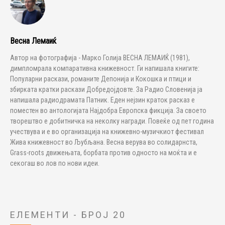
Весна Лемаиќ
Автор на фотографија - Марко Голија ВЕСНА ЛЕМАИЌ (1981),
димпломрала компаративна книжевност. Ги напишала книгите:
Популарни раскази, романите Депонија и Кокошка и птици и
збирката кратки раскази Добредојдовте. За Радио Словенија ја
напишала радиодрамата Патник. Еден нејзин краток расказ е
поместен во антологијата Најдобра Европска фикција. За своето
творештво е добитничка на неколку награди. Повеќе од пет година
учествува и е во организација на книжевно-музичкиот фестивал
Жива книжевност во Љубљана. Весна верува во солидарнста,
Grass-roots движењата, борбата против односто на моќта и е
секогаш во лов по нови идеи.
ЕЛЕМЕНТИ - БРОЈ 20