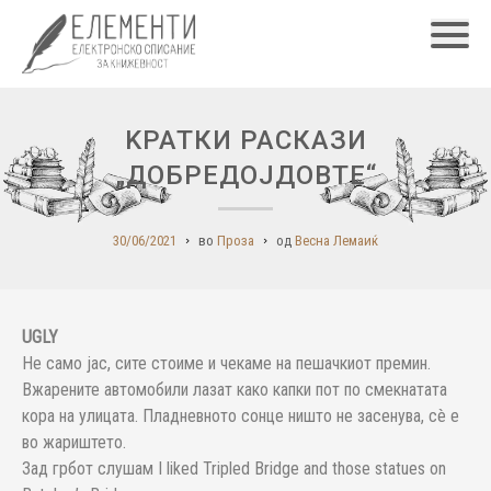
Главн
KРАТКИ РАСКАЗИ
„ДОБРЕДОЈДОВТЕ“
30/06/2021
во
Проза
од
Весна Лемаиќ
UGLY
Не само јас, сите стоиме и чекаме на пешачкиот премин.
Вжарените автомобили лазат како капки пот по смекнатата
кора на улицата. Пладневното сонце ништо не засенува, сè е
во жариштето.
Зад грбот слушам I liked Tripled Bridge and those statues on