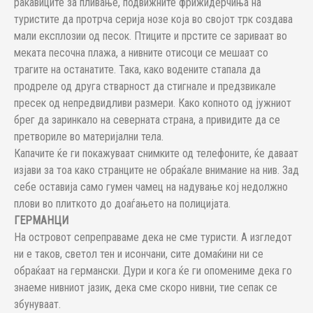
ракавиците за пливање, подвижните фрижидерчиња на
туристите да протрча серија нозе која во својот трк создава
мали експлозии од песок. Птиците и прстите се зариваат во
меката песочна плажа, а нивните отисоци се мешаат со
трагите на останатите. Така, како водените стапала да
продреле од друга стварност да стигнале и предзвикале
пресек од непредвидливи размери. Како копното од јужниот
брег да заринкало на северната страна, а привидите да се
претвориле во материјални тела.
Капачите ќе ги покажуваат снимките од телефоните, ќе даваат
изјави за тоа како странците не обраќале внимание на нив. Зад
себе оставија само гумен чамец на надување кој недолжно
плови во плиткото до доаѓањето на полицијата.
ГЕРМАНЦИ
На островот сепреправаме дека не сме туристи. А изгледот
ни е таков, светол тен и исончани, сите домаќини ни се
обраќаат на германски. Дури и кога ќе ги опомениме дека го
знаеме нивниот јазик, дека сме скоро нивни, тие сепак се
збунуваат.