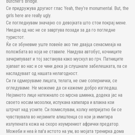
Butcher’s Bridge.
Се придружува другиот глас Yeah, they’re monumental. But, the
girls here are really ugly.
Се погледнувам значајно со девојката што стои покрај мене.
Ниедна од нас не се завртува позади за да го погледне
туристот.
Ќе се збуневме уште повеќе ако тие двајца сенасмеаја на
положбата во која не ставиле. Наидува автобус, кочниците
зачкрипуваат и тој застанува како мускул во грч. Патниците
зјапаат во нас и се чини дека ја слушнале забелешката, па се
насладуваат од нашата нелагодност.
Си ги одмеруваме лицата, телата, не сме сопернички, се
огледуваме. Не можеме да си кажеме добро изгледаш.
Нејзиното лице натежнало со мрсна шминка, додека јас на
своето носам мозолки, испукана капилара и влакна кои
штрчат над усните. Си помислувам, колку непријатно би се
чувствувала во нејзините алиштенца со кои ја имитира
излупената кожа на скоро изумрениот афрички предатор.
Можеби и неа ѝ паѓа истото на ум, во мојата тренирка дома