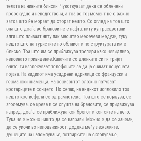
телата на нивните блиски. Чувствуваат дека се облечени
преоскудно и неподготвени, а тоа во тој момент не е важно
затоа што ќе мораат да сторат нешто. Со оглед на тоа што
она што доаѓа во бранови не е нафта, ниту куп расцветани
алги што пливаат ниту пак мноштво месечеви медузи, туку
нешто што на туристите по обликот и по структурата им е
блиско. Тоа што им се приближува трепери како невидливо,
непознато привидение.Капачите со дланките си ги тријат
очите, ги извлекуваат телефоните за да ја снимат нечуената
појава. На видикот има усидрени едрилици со француски и
германски знаменца. На хоризонтот сложно патуваат
крстариците и сонцето. Но сепак, на видикот испловило тоа
нешто кое исфрли сè од рамнотежа. Тоа што се појавува, се
зголемува, се крева и се спушта на брановите, се придвижува
напред, доаѓа, се приближува кон брегот и кон сите на него.
Тука не е можно ништо да се направи. Можно е да се занеми,
да се укочи во неподвижност, додека меѓу лежалките,
душеците на напомпување, потпирките на склопување,