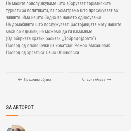
На масите прислушкуваме што зборуваат германските
туристи за политиката, па посматраме што пресекуваат во
чиниите. Има нешто бедно во нашето однесување.
На домаќините што послужуваат, растојанијата меѓу нашите
маси се еднакви, не можеме да ги измамиме.
(Од збирката кратки раскази „Добредојдовте“)
Превод од словенечки на хрватски: Ромео Михаљевиќ
Превод од хрватски: Сашо Огненовски
Преходна објава
Следна објава
ЗА АВТОРОТ