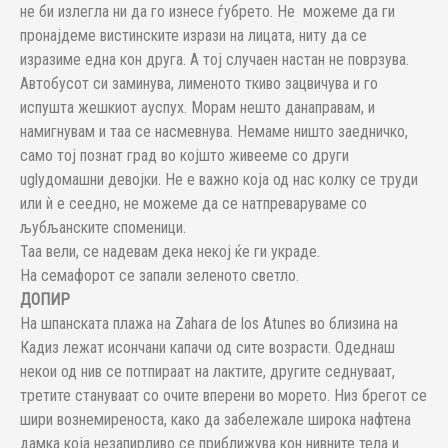
не би излегла ни да го изнесе ѓубрето. Не можеме да ги
пронајдеме вистинските изрази на лицата, ниту да се
изразиме една кон друга. А тој случаен настан не поврзува.
Автобусот си заминува, лименото ткиво зацвичува и го
испушта жешкиот ауспух. Морам нешто данаправам, и
намигнувам и таа се насмевнува. Немаме ништо заедничко,
само тој познат град во којшто живееме со други
uglyдомашни девојки. Не е важно која од нас колку се труди
или ѝ е сеедно, не можеме да се натпреваруваме со
љубљанските споменици.
Таа вели, се надевам дека некој ќе ги украде.
На семафорот се запали зеленото светло.
ДОПИР
На шпанската плажа на Zahara de los Atunes во близина на
Кадиз лежат исончани капачи од сите возрасти. Одеднаш
некои од нив се потпираат на лактите, другите седнуваат,
третите стануваат со очите вперени во морето. Низ брегот се
шири вознемиреноста, како да забележале широка нафтена
дамка која незапирливо се приближува кон нивните тела и