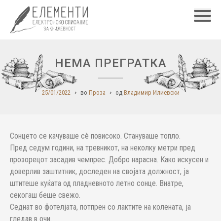
Главн
НЕМА ПРЕГРАТКА
25/01/2022
во
Проза
од
Владимир Илиевски
Сонцето се качуваше сè повисоко. Стануваше топло.
Пред седум години, на тревникот, на неколку метри пред
прозорецот засадив чемпрес. Добро нарасна. Како искусен и
доверлив заштитник, доследен на својата должност, ја
штитеше куќата од пладневното летно сонце. Внатре,
секогаш беше свежо.
Седнат во фотелјата, потпрен со лактите на колената, ја
гледав в очи.