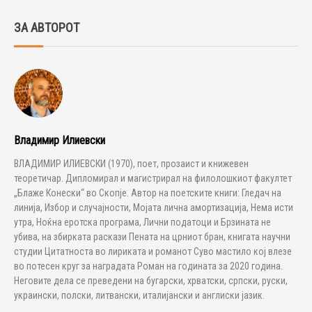
ЗА АВТОРОТ
Владимир Илиевски
ВЛАДИМИР ИЛИЕВСКИ (1970), поет, прозаист и книжевен
теоретичар. Дипломирал и магистрирал на филолошкиот факултет
„Блаже Конески“ во Скопје. Автор на поетските книги: Гледач на
линија, Избор и случајности, Мојата лична амортизација, Нема исти
утра, Ноќна еротска програма, Лични податоци и Брзината не
убива, на збирката раскази Пената на црниот бран, книгата научни
студии Цитатноста во лириката и романот Суво мастило кој влезе
во потесен круг за наградата Роман на годината за 2020 година.
Неговите дела се преведени на бугарски, хрватски, српски, руски,
украински, полски, литвански, италијански и англиски јазик.