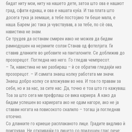
бидат ниту мои, ниту на нашето дете, затоа што ова е нашиот
град, сфати еднаш, и ова е нашата куќа. И таа плата што
досега тука ја земаше, а тебе постојано ти беше мала, е
наша. Барем јас така ја чувствував, а за тебе, по сè ова,
навистина не знам.
Се трудев да останам смирен иако не можев да бидам
рамнодушен на нејзините солзи Станав од фотелјата. Ги
ставив дланките во џебовите на панталоните. Се доближив до
прозорецот. Погледна низ него. Го гледав чемпресот.
– Ти, навистина не ме разбираш – ѝ се обратив гледајќи низ
прозорецот. – И самата знаеш колку работата ми значи.
Знаеш добро колку се вложувам во неа. И тоа го правам за
себе, но и за нас, за сите нас. Да, точно е тоа што го кажуваш.
Тоа за што сега ми префрлаш се вика кариера. А како да
бидам успешен во кариерата ако не одам нагоре, ако не ја
ставам ногата на повисокото скалило – тогаш ја погледнав
отсечно.
Со дланките го криеше расплаканото лице. Градите видливо ѝ
поигруваа. Не откривајќи го лицето со придушен глас рече: