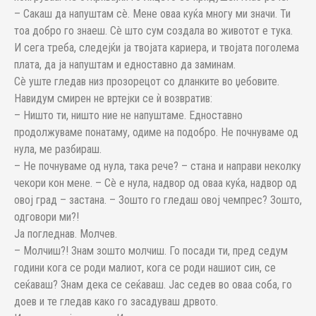
– Сакаш да напуштам сè. Мене оваа куќа многу ми значи. Ти
тоа добро го знаеш. Сè што сум создала во животот е тука.
И сега треба, следејќи ја твојата кариера, и твојата поголема
плата, да ја напуштам и едноставно да заминам.
Сè уште гледав низ прозорецот со дланките во џебовите.
Навидум смирен не вртејки се ѝ возвратив:
– Ништо ти, ништо ние не напуштаме. Едноставно
продолжуваме понатаму, одиме на подобро. Не почнуваме од
нула, ме разбираш.
– Не почнуваме од нула, така рече? – стана и направи неколку
чекори кон мене. – Сè е нула, надвор од оваа куќа, надвор од
овој град – застана. – Зошто го гледаш овој чемпрес? Зошто,
одговори ми?!
Ја погледнав. Молчев.
– Молчиш?! Знам зошто молчиш. Го посади ти, пред седум
години кога се роди малиот, кога се роди нашиот син, се
сеќаваш? Знам дека се сеќаваш. Јас седев во оваа соба, го
доев и те гледав како го засадуваш дрвото.