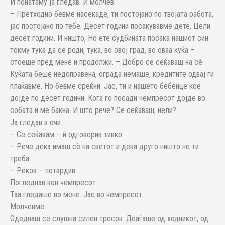
И понатаму ја гледав. И молчев.
– Претходно бевме насекаде, ти постојано по твојата работа,
јас постојано по тебе. Десет години посакувавме дете. Цели
десет години. И ништо, Но ете судбината посака нашиот син
токму тука да се роди, тука, во овој град, во оваа куќа –
стоеше пред мене и продолжи. – Добро се сеќаваш на сè.
Куќата беше недоправена, ограда немаше, кредитите одвај ги
плаќавме. Но бевме среќни. Јас, ти и нашето бебенце кое
дојде по десет години. Кога го посади чемпресот дојде во
собата и ме бакна. И што рече? Се сеќаваш, нели?
Ја гледав в очи.
– Се сеќавам – ѝ одговорив тивко.
– Рече дека имаш сè на светот и дека друго ништо не ти
треба.
– Реков – потврдив.
Погледнав кон чемпресот.
Таа гледаше во мене. Јас во чемпресот.
Молчевме.
Одеднаш се слушна силен тресок. Доаѓаше од ходникот, од