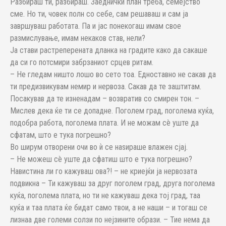
Разбираш ти, разбираш. Заеднички план треба, семејство
сме. Но ти, човек полн со себе, сам решаваш и сам ја
завршуваш работата. Па и јас понекогаш имам свое
размислување, имам некаков став, нели?
Ја стави растреперената дланка на градите како да сакаше
да си го потсмири забрзаниот срцев ритам.
– Не гледам ништо лошо во сето тоа. Едноставно не сакав да
ти предизвикувам немир и нервоза. Сакав да те заштитам.
Посакував да те изненадам – возвратив со смирен тон. –
Мислев дека ќе ти се допадне. Поголем град, поголема куќа,
подобра работа, поголема плата. И не можам сè уште да
сфатам, што е тука погрешно?
Во ширум отворени очи во ѝ се наѕираше влажен сјај.
– Не можеш сè уште да сфатиш што е тука погрешно?
Навистина ли го кажуваш ова?! – не криејќи ја нервозата
подвикна – Ти кажуваш за друг поголем град, друга поголема
куќа, поголема плата, но ти не кажуваш дека тој град, таа
куќа и таа плата ќе бидат само твои, а не наши – и тогаш се
лизнаа две големи солзи по нејзините образи. – Тие нема да