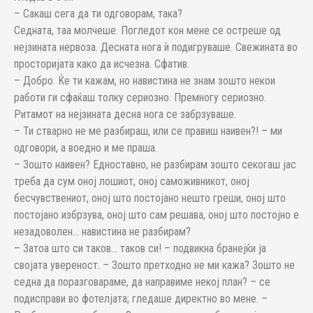
– Сакаш сега да ти одговорам, така?
Седната, таа молчеше. Погледот кон мене се остреше од
нејзината нервоза. Десната нога ѝ подигруваше. Свежината во
просторијата како да исчезна. Сфатив.
– Добро. Ќе ти кажам, но навистина не знам зошто некои
работи ги сфаќаш толку сериозно. Премногу сериозно.
Ритамот на нејзината десна нога се забрзуваше.
– Ти стварно не ме разбираш, или се правиш наивен?! – ми
одговори, а воедно и ме праша.
– Зошто наивен? Едноставно, не разбирам зошто секогаш јас
треба да сум оној лошиот, оној саможивникот, оној
бесчувствениот, оној што постојано нешто греши, оној што
постојано избрзува, оној што сам решава, оној што постојно е
незадоволен… навистина не разбирам?
– Затоа што си таков… таков си! – подвикна бранејќи ја
својата увереност. – Зошто претходно не ми кажа? Зошто не
седна да поразговараме, да направиме некој план? – се
подисправи во фотелјата; гледаше директно во мене. –