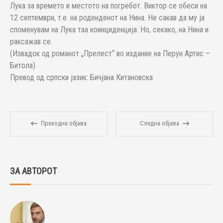
Лука за времето и местото на погребот. Виктор се обеси на
12 септември, т.е. на роденденот на Нина. Не сакав да му ја
споменувам на Лука таа коинциденција. Но, секако, на Нина и
раксажав се.
(Извадок од романот „Прелест“ во издание на Перун Артис –
Битола)
Превод од српски јазик: Бичјана Китановска
Преходна објава
Следна објава
ЗА АВТОРОТ