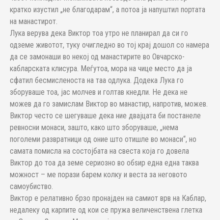
кратко изустил „не благодарам“, а потоа ја напуштил портата
на манастирот.
Лука верува дека Виктор тоа утро не планирал да си го
одземе животот, туку очигледно во тој крај дошол со намера
да се замонаши во некој од манастирите во Овчарско-
кабларската клисура. Меѓутоа, мора на чице место да ја
сфатил бесмисленоста на таа одлука. Додека Лука го
зборуваше тоа, јас молчев и голтав кнедли. Не дека не
можев да го замислам Виктор во манастир, напротив, можев.
Виктор често се шегуваше дека ние двајцата би постанеле
ревносни монаси, зашто, како што зборуваше, „нема
поголеми развратници од оние што отишле во монаси“, но
самата помисла на состојбата на свеста која го довела
Виктор до тоа да земе сериозно во обѕир една една таква
можност – ме порази барем колку и веста за неговото
самоубиство.
Виктор е релативно брзо пронајден на самиот врв на Каблар,
недалеку од карпите од кои се пружа величенствена глетка