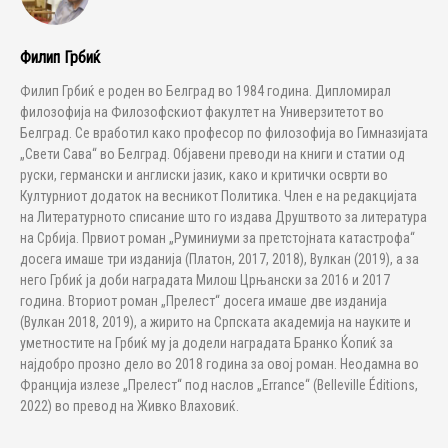
Филип Грбиќ
Филип Грбиќ е роден во Белград во 1984 година. Дипломирал
филозофија на Филозофскиот факултет на Универзитетот во
Белград. Се вработил како професор по филозофија во Гимназијата
„Свети Сава“ во Белград. Објавени преводи на книги и статии од
руски, германски и англиски јазик, како и критички осврти во
Културниот додаток на весникот Политика. Член е на редакцијата
на Литературното списание што го издава Друштвото за литература
на Србија. Првиот роман „Руминиуми за претстојната катастрофа“
досега имаше три изданија (Платон, 2017, 2018), Вулкан (2019), а за
него Грбиќ ја доби наградата Милош Црњански за 2016 и 2017
година. Вториот роман „Прелест“ досега имаше две изданија
(Вулкан 2018, 2019), а жирито на Српската академија на науките и
уметностите на Грбиќ му ја додели наградата Бранко Ќопиќ за
најдобро прозно дело во 2018 година за овој роман. Неодамна во
Франција излезе „Прелест“ под наслов „Errance“ (Belleville Éditions,
2022) во превод на Живко Влаховиќ.