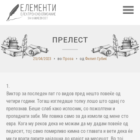
Главн
ПРЕЛЕСТ
25/04/2023
во
Проза
од
Филип Грбиќ
1.
Виктор за последен пат го видов пред нешто повеќе од
четири години. Тогаш изгледаше толку лошо што одвај го
препознав. Беше слаб како испосник, со пожолтени и
пропаднати заби. Ме повика само за да измоли од мене сто
евра. Кога му реков дека не можам да му дадам повеќе од
педесет, тој само помирливо кимна со главата и вети дека ќе
ми ги врати парите најдоцна до крајот на месецот. Во тој