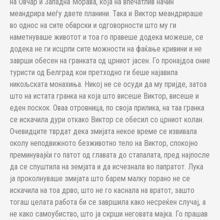
на Овчар и Западна Морава, која на впечатлив начин
меандрира меѓу двете планини. Така и Виктор меандрираше
во однос на сите обврски и одговорности што му ги
наметнуваше животот и тоа го правеше додека можеше, се
додека не ги исцрпи сите можности на фаќање кривини и не
заврши обесен на гранката од црниот јасен. Го пронајдоа оние
туристи од Белград кои претходно ги беше најавила
никољската монахиња. Никој не се осуди да му пријде, затоа
што на истата гранка на која што висеше Виктор, висеше и
еден поскок. Оваа отровница, по своја прилика, на таа гранка
се искачила дури откако Виктор се обесил со црниот колан.
Очевидците тврдат дека змијата некое време се извивала
околу неподвижното безживотно тело на Виктор, спокојно
преминувајќи го патот од главата до стапалата, пред најпосле
да се спуштила на земјата и да исчезнала во папратот. Лука
ја проколнуваше змијата што барем малку порано не се
искачила на тоа дрво, што не го каснала на вратот, зашто
тогаш целата работа би се завршила како несреќен случај, а
не како самоубиство, што ја скрши неговата мајка. Го прашав