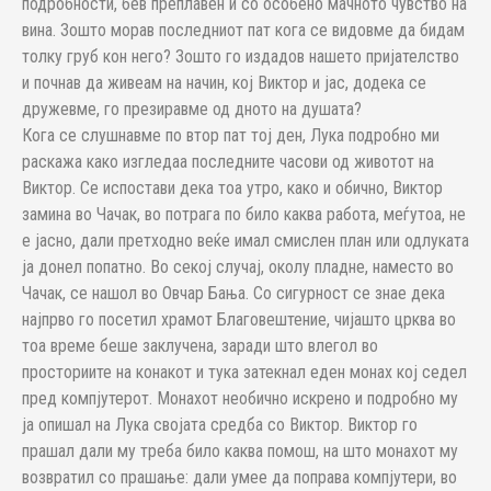
подробности, бев преплавен и со особено мачното чувство на
вина. Зошто морав последниот пат кога се видовме да бидам
толку груб кон него? Зошто го издадов нашето пријателство
и почнав да живеам на начин, кој Виктор и јас, додека се
дружевме, го презиравме од дното на душата?
Кога се слушнавме по втор пат тој ден, Лука подробно ми
раскажа како изгледаа последните часови од животот на
Виктор. Се испостави дека тоа утро, како и обично, Виктор
замина во Чачак, во потрага по било каква работа, меѓутоа, не
е јасно, дали претходно веќе имал смислен план или одлуката
ја донел попатно. Во секој случај, околу пладне, наместо во
Чачак, се нашол во Овчар Бања. Со сигурност се знае дека
најпрво го посетил храмот Благовештение, чијашто црква во
тоа време беше заклучена, заради што влегол во
просториите на конакот и тука затекнал еден монах кој седел
пред компјутерот. Монахот необично искрено и подробно му
ја опишал на Лука својата средба со Виктор. Виктор го
прашал дали му треба било каква помош, на што монахот му
возвратил со прашање: дали умее да поправа компјутери, во