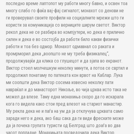
последно време лаптопот му работи многу бавно, и освен тоа
многу слабо го фаќа вај-фај сигналот; монахот со денови не
ги проверувал своите профили на социјалните мрежи што ги
користи за комуникација со верниците ширум светот. Виктор
рекол дека не се разбира во компјутери, но дека е прилично
силен и дека е во состојба да работи било какви физички
работи и тоа без одмор. Монахот одмавнал со раката и
промрморил дека „воопшто не му треба физикалец“,
продолжувајќи да клика со глушецот и да зјапа во екранот.
Виктор стоел молчешкум неколку минути, а потоа се свртил и
продолжил понатаму по патеката кон врвот на Каблар. Лука
ми соопшти дека Виктор сосема извесно неколку пати
навраќал и до манасторот Никоље, во чија црква исто така не
можел да влезе. Таму една монахиња скоро да го искарала
кога го видела како стои пред влезот на стариот манастир.
Му рекла дека не и паѓа на ум да ја отклучува црквата само
заради него и дека, ако баш сака да ги види фреските може
да ја почека групата туристи од Белград што доаѓа во два
часот попладне. Монахињата посведочила дека Виктор