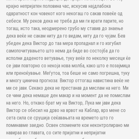
крајно непријатен половина час, искусив најдлабока
одвратност кон човекот кого некогаш го сакав повеќе од
себеси. Му реков дека не треба да ми ги врати парите, но
тогаш, исто така, неодмерено грубо му ставив до знаење
дека веќе не сакам ниту да го видам, ниту да го чујам. Бев
убеден дека Виктор до таа мера пропаднал и го изгубил
самопочитувањето што нема да биде во состојба да го
исполни даденото ветување, туку веќе по неколку месеци ќе
се јави повторно со некоја нова молба, како што е позајмица
или преноќување. Меѓутоа, тоа беше не само погрешна, туку
и многу цинична прогноза: Виктор оттогаш навистина веќе не
ми се јави. Секако дека не престанав да мислам на него. Ми
се чини дека немаше ден макар и на момент да не помислам
на него. Но, откако брат му на Виктор, Лука ми јави дека
Виктор се обесил на дрво на врвот на Каблар, врз мене со
сета сила се срушија сеќавањата на времето што го
поминавме заедно. Освен спомените кои неконтролирано ми
навираа во главата, со сите пријатни и непријатни