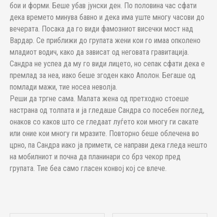
бои и форми. Беше убав јунски ден. По половина час сфати
дека времето минува бавно и дека има уште многу часови до
вечерата. Посака да го види фамозниот висечки мост над
Вардар. Се приближи до групата жени кои го имаа опколено
младиот водич, како да зависат од неговата гравитација.
Сандра не успеа да му го види лицето, но сепак сфати дека е
премлад за неа, иако беше згоден како Аполон. Бегаше од
помлади мажи, тие носеа неволја.
Реши да тргне сама. Малата жена од претходно стоеше
настрана од толпата и ја гледаше Сандра со посебен поглед,
онаков со каков што се гледаат луѓето кои многу ги сакате
или оние кои многу ги мразите. Повторно беше облечена во
црно, па Сандра иако ја примети, се направи дека гледа нешто
на мобилниот и почна да планинари со брз чекор пред
групата. Тие беа само гласен конвој кој се влече.