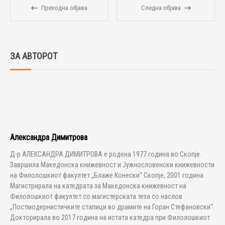
Преходна објава
Следна објава
ЗА АВТОРОТ
Александра Димитрова
Д-р АЛЕКСАНДРА ДИМИТРОВА е родена 1977 година во Скопје.
Завршила Македонска книжевност и Jужнословенски книжевности
на Филолошкиот факултет „Блаже Конески“ Скопје, 2001 година.
Магистрирала на катедрата за Македонска книжевност на
Филолошкиот факултет со магистерската теза со наслов
„Постмодернистичките стапици во драмите на Горан Стефановски“.
Докторирала во 2017 година на истата катедра при Филолошкиот