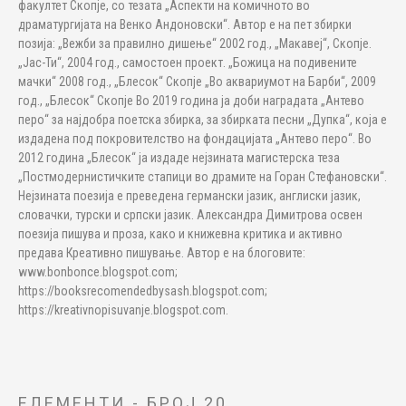
факултет Скопје, со тезата „Аспекти на комичното во
драматургијата на Венко Андоновски“. Автор е на пет збирки
позија: „Вежби за правилно дишење“ 2002 год., „Макавеј“, Скопје.
„Јас-Ти“, 2004 год., самостоен проект. „Божица на подивените
мачки“ 2008 год., „Блесок“ Скопје „Во аквариумот на Барби“, 2009
год., „Блесок“ Скопје Во 2019 година ја доби наградата „Антево
перо“ за најдобра поетска збирка, за збирката песни „Дупка“, која е
издадена под покровителство на фондацијата „Антево перо“. Во
2012 година „Блесок“ ја издаде нејзината магистерска теза
„Постмодернистичките стапици во драмите на Горан Стефановски“.
Нејзината поезија е преведена германски јазик, англиски јазик,
словачки, турски и српски јазик. Александра Димитрова освен
поезија пишува и проза, како и книжевна критика и активно
предава Креативно пишување. Автор е на блоговите:
www.bonbonce.blogspot.com;
https://booksrecomendedbysash.blogspot.com;
https://kreativnopisuvanje.blogspot.com.
ЕЛЕМЕНТИ - БРОЈ 20