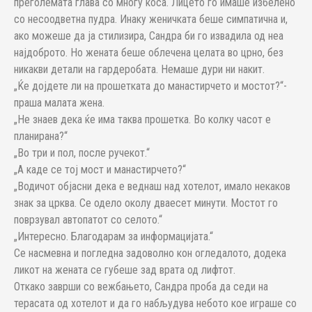
преголемата глава со многу коса. Лицето го имаше избелено
со несоодветна пудра. Инаку женичката беше симпатична и,
ако можеше да ја стилизира, Сандра би го извадила од неа
најдоброто. Но жената беше облечена целата во црно, без
никакви детали на гардеробата. Немаше дури ни накит.
„Ќе дојдете ли на прошетката до манастирчето и мостот?“-
праша малата жена.
„Не знаев дека ќе има таква прошетка. Во колку часот е
планирана?“
„Во три и пол, после ручекот.“
„А каде се тој мост и манастирчето?“
„Водичот објасни дека е веднаш над хотелот, имало некаков
знак за црква. Се одело околу дваесет минути. Мостот го
поврзувал автопатот со селото.“
„Интересно. Благодарам за информацијата.“
Се насмевна и погледна задоволно кон огледалото, додека
ликот на жената се губеше зад врата од лифтот.
Откако заврши со вежбањето, Сандра проба да седи на
терасата од хотелот и да го набљудува небото кое играше со