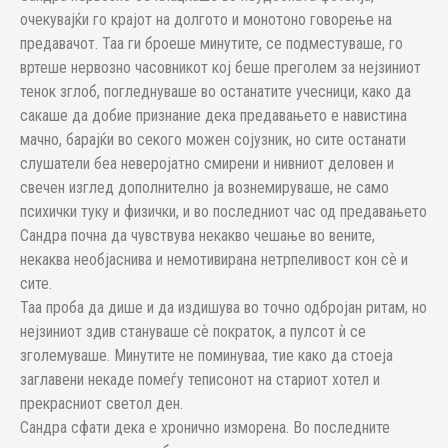
очекувајќи го крајот на долгото и монотоно говорење на
предавачот. Таа ги броеше минутите, се подместуваше, го
вртеше нервозно часовникот кој беше преголем за нејзиниот
тенок зглоб, погледнуваше во останатите учесници, како да
сакаше да добие признание дека предавањето е навистина
мачно, барајќи во секого можен сојузник, но сите останати
слушатели беа неверојатно смирени и нивниот деловен и
свечен изглед дополнително ја вознемируваше, не само
психички туку и физички, и во последниот час од предавањето
Сандра почна да чувствува некакво чешање во вените,
некаква необјаснива и немотивирана нетрпеливост кон сѐ и
сите.
Таа проба да дише и да издишува во точнo одбројан ритам, но
нејзиниот здив стануваше сѐ пократок, а пулсот ѝ се
зголемуваше. Минутите не поминуваа, тие како да стоеја
заглавени некаде помеѓу теписонот на стариот хотел и
прекрасниот светол ден.
Сандра сфати дека е хронично изморена. Во последните