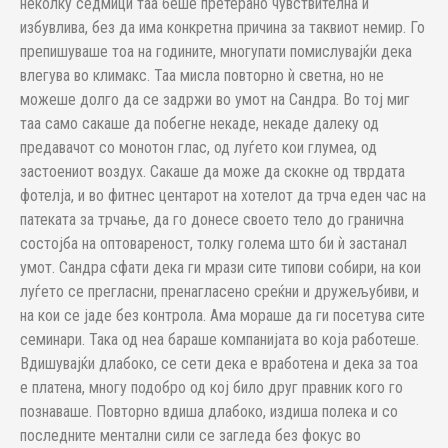
неколку седмици таа беше претерано чувствителна и
избувлива, без да има конкретна причина за таквиот немир. Го
препишуваше тоа на годините, многупати помислувајќи дека
влегува во климакс. Таа мисла повторно ѝ светна, но не
можеше долго да се задржи во умот на Сандра. Во тој миг
таа само сакаше да побегне некаде, некаде далеку од
предавачот со монотон глас, од луѓето кои глумеа, од
застоениот воздух. Сакаше да може да скокне од тврдата
фотелја, и во фитнес центарот на хотелот да трча еден час на
патеката за трчање, да го донесе своето тело до гранична
состојба на оптовареност, толку голема што би ѝ застанал
умот. Сандра сфати дека ги мрази сите типови собири, на кои
луѓето се прегласни, пренагласено среќни и дружељубиви, и
на кои се јаде без контрола. Ама мораше да ги посетува сите
семинари. Така од неа бараше компанијата во која работеше.
Вдишувајќи длабоко, се сети дека е вработена и дека за тоа
е платена, многу подобро од кој било друг правник кого го
познаваше. Повторно вдиша длабоко, издиша полека и со
последните ментални сили се загледа без фокус во