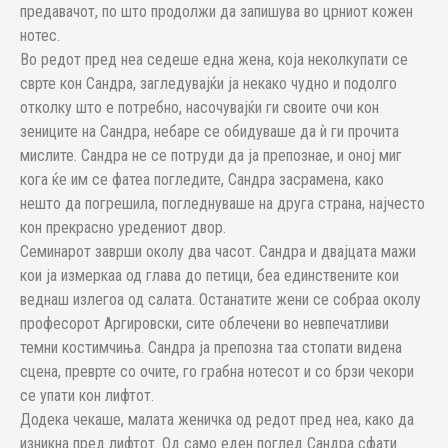
предавачот, по што продолжи да запишува во црниот кожен
нотес.
Во редот пред неа седеше една жена, која неколкупати се
сврте кон Сандра, загледувајќи ја некако чудно и подолго
отколку што е потребно, насочувајќи ги своите очи кон
зениците на Сандра, небаре се обидуваше да ѝ ги прочита
мислите. Сандра не сe потруди да ја препознае, и оној миг
кога ќе им се фатеа погледите, Сандра засрамена, како
нешто да погрешила, погледнуваше на друга страна, најчесто
кон прекрасно уредениот двор.
Семинарот заврши околу два часот. Сандра и двајцата мажи
кои ја измеркаа од глава до петици, беа единствените кои
веднаш излегоа од салата. Останатите жени се собраа околу
професорот Аргировски, сите облечени во невпечатливи
темни костимчиња. Сандра ја препозна таа стопати видена
сцена, преврте со очите, го грабна нотесот и со брзи чекори
се упати кон лифтот.
Додека чекаше, малата женичка од редот пред неа, како да
изникна пред лифтот. Од само еден поглед Сандра сфати