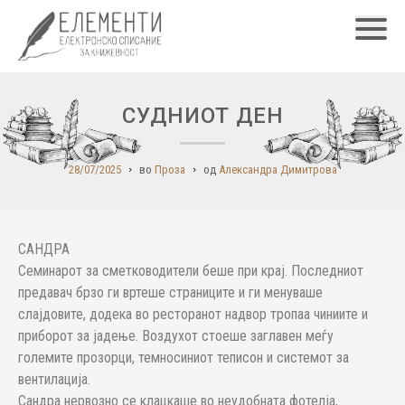
Главн
СУДНИОТ ДЕН
28/07/2025
во
Проза
од
Александра Димитрова
САНДРА
Семинарот за сметководители беше при крај. Последниот
предавач брзо ги вртеше страниците и ги менуваше
слајдовите, додека во ресторанот надвор тропаа чиниите и
приборот за јадење. Воздухот стоеше заглавен меѓу
големите прозорци, темносиниот теписон и системот за
вентилација.
Сандра нервозно се клацкаше во неудобната фотелја,