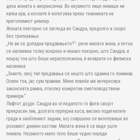
дека жената е анорексична. Во нејзиното лице немаше ни
капка крв, а коските ѝ излегуваа преку ткаенината на
преголемиот џемпер.
Жената повторно се загледа во Сандра, предолго и скоро
без трепнување.
„Не ви се допадна предавањето?“- рече малата жена, а потоа
се насмевна толку искрено и некако покорно, што Сандра, и
покрај тоа што беше нерасположена, ѝ возврати со филмска
насмевка.
„Знаете, овој тип предавања се нешто што одамна го поминав.
Освен тоа, јас сум правник. Мене повеќе ме интересира
законската рамка, отколку конкретни сметководствени
примери.“
Лифтот дојде. Сандра во огледалото го фати својот
прекрасен лик, долгата пурпурна коса, високо подигнатите
гради и заоблениот задник, кој совршено се вклопуваше во
розовиот дневен костим. Малата жена ѝ се виде уште
помала. Нејзиното мало тело беше чудно поради