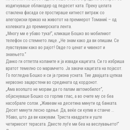
издигнуваше облакодер од педесет ката. Преку целата
стаклена фасада се простираше китнест витраж со
алегориски приказ на животот на премиерот Томаниќ – од
колевката до премиерската лента.
„Многу ми е убаво тука!“, кликаше Бошко во мобилниот
телефон со стемнето лице. „Не знам како да ви опишам. Се
лувствувам како во рајот! Овде го ценат и чивекот и
знаењето.“
Данко ги отпетла коланите и ја извади кацигата. Си го избриша
вратот темелно со марамчето. Ја закачи кацигата на појасот.
Го погледна Бошко и си ја гризна усната. Тие двајцата цупкаа
нервозно зацврстени во средината од кордонот.
„Ама воопшто не морам да го палам автомобилот“,
објаснуваше Бошко со горлив глас, а во очите му се беа
насобрале солзи. „Живеам на десетина минути од банката.
Десет минути лесно одење. Да, веќе си купив и станче …
Убаво, што да ви кажувам. Триста квадрати и уште
четириесет терасата. Двесте луѓе ми беа на веслувањето!“