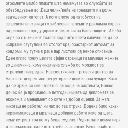
огромните џамбо плакати што намамуваа во службата за
обезбедување во „Баш челик“веќе на границата и вдолж
задушениот автопат. А кога слезе од автобусот на
загрепската станица го заблеснаа големите рркламни екрани
од раскошно продуцираните филмови за башчелиците. И баба
сера во стнаичниот тоалет каде што влета панично за да се
испразни стутулена во столот крај прастариот автомат за
кондоми, му тутна в раце пар листови од некое списание.
Еден оглас преку целата сјајна страница ги мамеше мажите
во динамична, комуникативна служба со можност за
стреловит напредок. Најпрестижниот трговски центар на
Балканот непрестано регрутираше нови и нови чувари. Како
да се храни со нив. Попатно, за волја на вистината, Бошко
денес ќе ја прославеше петгодишнината од дипломата за
економја и менаџмент со сите најдобри оценки. За жал,
никогаш не работел ни час во таа струка. Додека било какви
неранимајковци и мрзливци добиваа работа како од шега,
нему кутриот тоа не му беше судено. Родителите немаа пари
д аподмачкаат каде што треба, а ни врски. Беше вработен