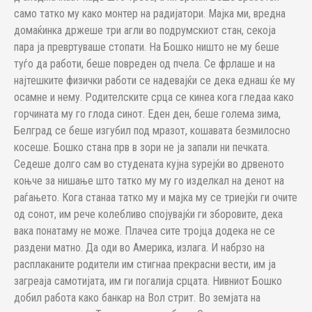
само татко му како монтер на радијатори. Мајка ми, вредна
домаќинка држеше три агли во подрумскиот стан, секоја
пара ја превртуваше стопати. На Бошко ништо не му беше
туѓо да работи, беше повреден од пчела. Се фрлаше и на
најтешките физички работи се надевајќи се дека еднаш ќе му
осамне и нему. Родителските срца се кинеа кога гледаа како
горчината му го глода синот. Еден ден, беше голема зима,
Белград се беше изгубил под мразот, кошавата безмилосно
косеше. Бошко стана прв в зори не ја запали ни печката.
Седеше долго сам во студената кујна ѕурејќи во дрвеното
коњче за нишање што татко му му го изделкал на денот на
раѓањето. Кога станаа татко му и мајка му се триејќи ги очите
од сонот, им рече колебливо спојувајќи ги зборовите, дека
вака понатаму не може. Плачеа сите тројца додека не се
раздени матно. Да оди во Америка, излага. И набрзо на
расплаканите родители им стигнаа прекрасни вести, им ја
загреаја самотијата, им ги погалија срцата. Нивниот Бошко
добил работа како банкар на Вол стрит. Во земјата на