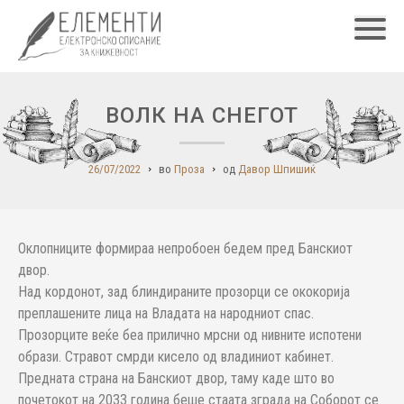
Главн
ВОЛК НА СНЕГОТ
26/07/2022
во
Проза
од
Давор Шпишиќ
Оклопниците формираа непробоен бедем пред Банскиот
двор.
Над кордонот, зад блиндираните прозорци се ококорија
преплашените лица на Владата на народниот спас.
Прозорците веќе беа прилично мрсни од нивните испотени
образи. Стравот смрди кисело од владиниот кабинет.
Предната страна на Банскиот двор, таму каде што во
почетокот на 2033 година беше стаата зграда на Соборот се