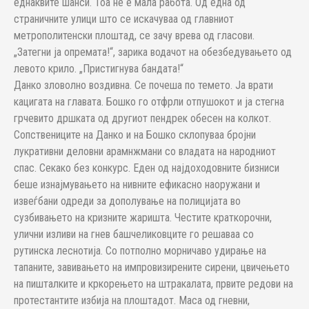
еднаквите шанси. Тоа не е мала работа. Од една од
страничните улици што се искачуваа од главниот
метрополитенски плоштад, се зачу врева од гласови.
„Затегни ја опремата!“, зарика водачот на обезбедувањето од
левото крило. „Пристигнува бандата!“
Данко зловолно воздивна. Се почеша по темето. Ја врати
кацигата на главата. Бошко го отфрли отпушокот и ја стегна
грчевито дршката од другиот пендрек обесен на колкот.
Сопствениците на Данко и на Бошко склопуваа бројни
лукративни деловни арамнжмани со владата на народниот
спас. Секако без конкурс. Еден од најдоходовните бизниси
беше изнајмувањето на нивните ефикасно наоружани и
извеѓбани одреди за дополување на полицијата во
сузбивањето на кризните жаришта. Честите краткорочни,
улични изливи на гнев башчеликовците го решаваа со
рутинска леснотија. Со потполно морничаво удирање на
тапаните, завивањето на импровизирените сирени, цвичењето
на пишталките и кркорењето на штракалата, првите редови на
протестантите избија на плоштадот. Маса од гневни,