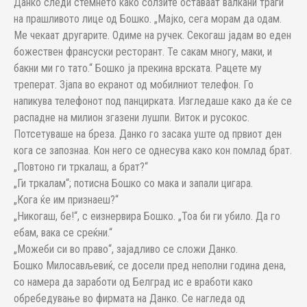
Данко следи стемнето како солзите оставаат валкани траги
на прашливото лице од Бошко. „Мајко, сега морам да одам.
Ме чекаат другарите. Одиме на ручек. Секогаш јадам во еден
божествен франсуски ресторант. Те сакам многу, маки, и
бакни ми го тато.“ Бошко ја прекина врската. Рацете му
треперат. Зјапа во екранот од мобилниот телефон. Го
напикува телефонот под панцирката. Изгледаше како да ќе се
распадне на милион згазени лушпи. Виток и русокос.
Потсетуваше на бреза. Данко го засака уште од првиот ден
кога се запознаа. Кон него се однесува како кон помлад брат.
„Повтоно ги тркалаш, а брат?“
„Ги тркалам“; потисна Бошко со мака и запали цигара.
„Кога ќе им признаеш?“
„Никогаш, бе!“, с еизнервира Бошко. „Тоа би ги убило. Да го
ебам, вака се среќни.“
„Можеби си во право“, зајадливо се сложи Данко.
Бошко Милосављевиќ, се досели пред неполни година дена,
со намера да заработи од Белград ис е вработи како
обребедување во фирмата на Данко. Се нагледа од