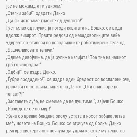
јас не можамд а ги удирам.“
„Стегни заби!“, одврати Данко.
„Да фи истераме гнасите од дувлото!“
Густ млаз од плунка ја погоди кацигата на Бошко, се цеди
вдолж визирот. Првите редови од незадоволниците веќе
удираат со стапови по неподвижните роботизирени тела од
„Башчеликовите тепачи.“
„Одиме девојчиња, да ја рупиме капијата! Тоа тие на нашиот
грб го искрадоа!“
„Одбиј!“, се издра Данко.
„Ѓубре продадено!“, се издра еден брадест со воспалени очи,
прскајќи го со слина лицето на Данко. „Оти оние горе не
тепаат?!“
„Застанете луѓе, не смееме да ве пуштиме!“, зајачи Бошко.
„Разијдете се во мир!“
Жена со врзана бандана околу устата и носот забива летва
меѓу нозете на Бошко. Бошко се згрчува од болка. Данко
реагира хистерично и почнува да удриа како ќе му текне со