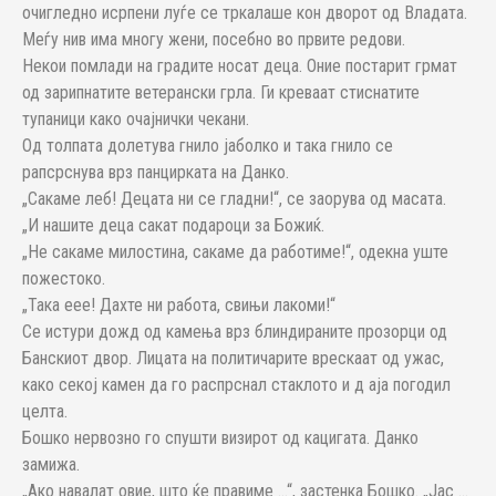
очигледно исрпени луѓе се тркалаше кон дворот од Владата.
Меѓу нив има многу жени, посебно во првите редови.
Некои помлади на градите носат деца. Оние постарит грмат
од зарипнатите ветерански грла. Ги креваат стиснатите
тупаници како очајнички чекани.
Од толпата долетува гнило јаболко и така гнило се
рапсрснува врз панцирката на Данко.
„Сакаме леб! Децата ни се гладни!“, се заорува од масата.
„И нашите деца сакат подароци за Божиќ.
„Не сакаме милостина, сакаме да работиме!“, одекна уште
пожестоко.
„Така еее! Дахте ни работа, свињи лакоми!“
Се истури дожд од камења врз блиндираните прозорци од
Банскиот двор. Лицата на политичарите врескаат од ужас,
како секој камен да го распрснал стаклото и д аја погодил
целта.
Бошко нервозно го спушти визирот од кацигата. Данко
замижа.
„Ако навалат овие, што ќе правиме …“, застенка Бошко. „Јас …