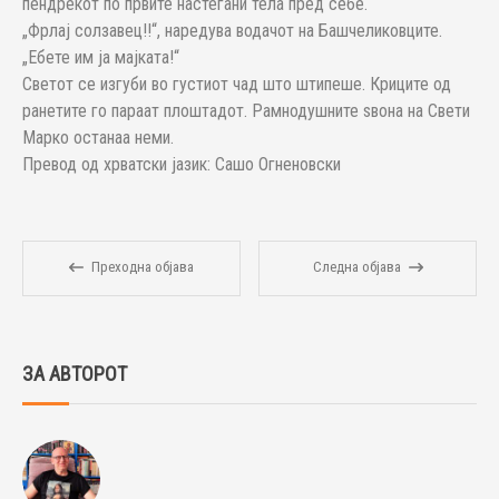
пендрекот по првите настегани тела пред себе.
„Фрлај солзавец!!“, наредува водачот на Башчеликовците.
„Ебете им ја мајката!“
Светот се изгуби во густиот чад што штипеше. Криците од
ранетите го параат плоштадот. Рамнодушните ѕвона на Свети
Марко останаа неми.
Превод од хрватски јазик: Сашо Огненовски
Преходна објава
Следна објава
ЗА АВТОРОТ