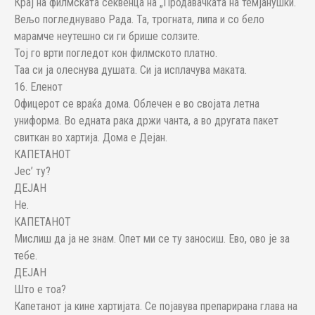
Крај на филмската секвенца на „Продавачката на темјанушки.“
Вељо погледнуваво Рада. Та, трогната, липа и со бело
марамче неутешно си ги брише солзите.
Тој го врти погледот кон филмското платно.
Таа си ја олеснува душата. Си ја исплачува маката.
16. Еленот
Офицерот се враќа дома. Облечен е во својата летна
униформа. Во едната рака држи чанта, а во другата пакет
свиткан во хартија. Дома е Дејан.
КАПЕТАНОТ
Јес’ ту?
ДЕЈАН
Не.
КАПЕТАНОТ
Мислиш да ја не знам. Опет ми се ту заносиш. Ево, ово је за
тебе.
ДЕЈАН
Што е тоа?
Капетанот ја кине хартијата. Се појавува препарирана глава на