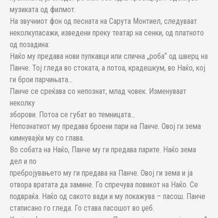
музиката од филмот.
На звучниот фон од песната на Сарута Монтиел, следуваат
неколкупасажи, изведени преку театар на сенки, од платното
од позадина:
Наќо му предава нови пупкавци или слична „роба“ од шверц на
Панче. Тој гледа во стоката, а потоа, крадешкум, во Наќо, кој
ги брои парчињата…
Панче се среќава со непознат, млад човек. Изменуваат
неколку
зборови. Потоа се губат во темницата…
Непознатиот му предава броени пари на Панче. Овој ги зема
кимнувајќи му со глава.
Во собата на Наќо, Панче му ги предава парите. Наќо зема
дел и по
пребројувањето му ги предава на Панче. Овој ги зема и ја
отвора вратата да замине. Го спречува повикот на Наќо. Се
подвраќа. Наќо од сакото вади и му покажува – пасош. Панче
стаписано го гледа. Го става пасошот во џеб.