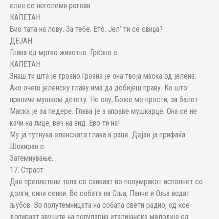
елен со неголеми рогови.
КАПЕТАН
Био тата на лову. За тебе. Ето. Јел’ ти се свиџа?
ДЕЈАН
Глава од мртво животно. Грозно е.
КАПЕТАН
Знаш ти шта је грозно.Грозна је она твоја маска од јелена.
Ако очеш јеленску главу има да добијеш праву. Ко што
приличи мушком детету. Не ону, Боже ме прости, за балет.
Маска је за педере. Глава је з аправе мушкарце. Она се не
качи на лице, веч на зид. Ево ти на!
Му ја тутнува еленската глава в раце. Дејан ја прифаќа.
Шокиран е.
Затемнување.
17. Страст
Две преплетени тела се свиваат во полумракот исполнет со
долги, сини сенки. Во собата на Оља, Панче и Оља водат
љубов. Во полутемницата на собата свети радио, од кое
допираат звуците на популарна италијанска мелодија од