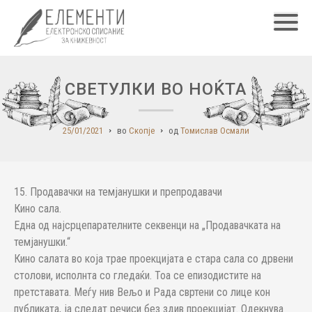
Главн
СВЕТУЛКИ ВО НОЌТА
25/01/2021
во
Скопје
од
Томислав Осмали
15. Продавачки на темјанушки и препродавачи
Кино сала.
Една од најсрцепарателните секвенци на „Продавачката на
темјанушки.“
Кино салата во која трае проекцијата е стара сала со дрвени
столови, исполнта со гледаќи. Тоа се епизодистите на
претставата. Меѓу нив Вељо и Рада свртени со лице кон
публиката, ја следат речиси без здив проекцијат. Одекнува