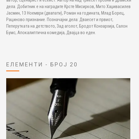
автор, сценарист и есеист. Автор на над триесет прозни и драмски
дела. Добитник е на наградите Крсте Мисирков, Мито Хаџивасилев
Јасмин, 13 Ноември (двапати), Роман на годината, Млад Борец,
Рациново признание. Позначајни дела: Дваесет и првиот,
Пеперутката на детството, Зад аголот, Бродот Конзархија, Салон
Бумс, Апокалиптична комедија, Двајца во еден.
ЕЛЕМЕНТИ - БРОЈ 20