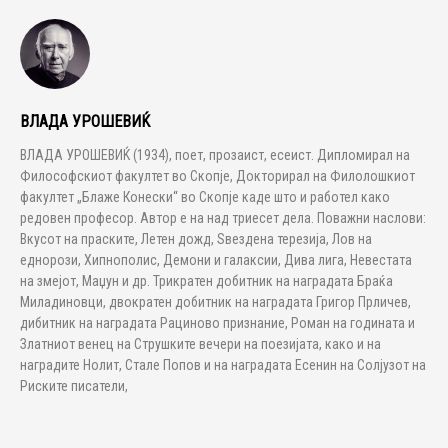
ВЛАДА УРОШЕВИЌ
ВЛАДА УРОШЕВИЌ (1934), поет, прозаист, есеист. Дипломирал на
Философскиот факултет во Скопје, Докторирал на Филолошкиот
факултет „Блаже Конески“ во Скопје каде што и работел како
редовен професор. Автор е на над триесет дела. Поважни наслови:
Вкусот на праските, Летен дожд, Ѕвездена терезија, Лов на
еднорози, Хипнополис, Демони и галаксии, Дива лига, Невестата
на змејот, Маџун и др. Трикратен добитник на наградата Браќа
Миладиновци, двократен добитник на наградата Григор Прличев,
дибитник на наградата Рациново признание, Роман на годината и
Златниот венец на Струшките вечери на поезијата, како и на
наградите Нолит, Стале Попов и на наградата Есенин на Солјузот на
Риските писатели,