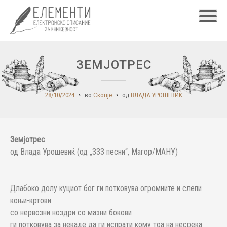
Главн
ЗЕМЈОТРЕС
28/10/2024
во
Скопје
од
ВЛАДА УРОШЕВИЌ
Земјотрес
од Влада Урошевиќ (од „333 песни“, Магор/МАНУ)
Длабоко долу куциот бог ги потковува огромните и слепи
коњи-кртови
со нервозни ноздри со мазни бокови
ги потковува за некаде да ги испрати кому тоа на несрека