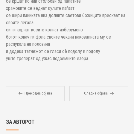
се кршат по нив столбови од палатите
храмовите се веднат кулите паѓаат
се шири паниката низ долните светови божиците врескаат на
своите легала
си ги корнат косите колнат избезумено
богот-ковач ги фрла своите чекани наковалната му се
распукала на половина
и додека татнежот се гласи сѐ подолу и подолу
уште треперат од ужас подземните езера.
Преходна објава
Следна објава
ЗА АВТОРОТ