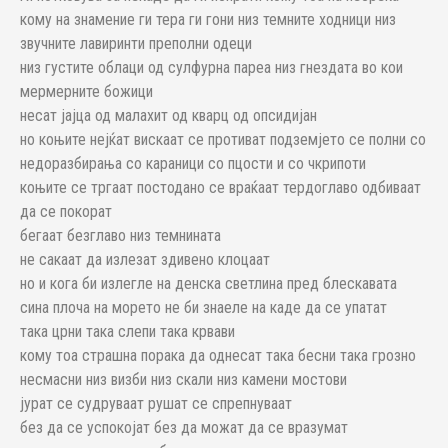
кому на знамение ги тера ги гони низ темните ходници низ
звучните лавиринти преполни одеци
низ густите облаци од сулфурна пареа низ гнездата во кои
мермерните божици
несат јајца од малахит од кварц од опсидијан
но коњите нејќат вискаат се противат подземјето се полни со
недоразбирања со караници со пцости и со чкрипоти
коњите се тргаат постодано се враќаат тердоглаво одбиваат
да се покорат
бегаат безглаво низ темнината
не сакаат да излезат здивено клоцаат
но и кога би излегле на денска светлина пред блескавата
сина плоча на морето не би знаеле на каде да се упатат
така црни така слепи така крвави
кому тоа страшна порака да однесат така бесни така грозно
несмасни низ визби низ скали низ камени мостови
јурат се судруваат рушат се спрепнуваат
без да се успокојат без да можат да се вразумат