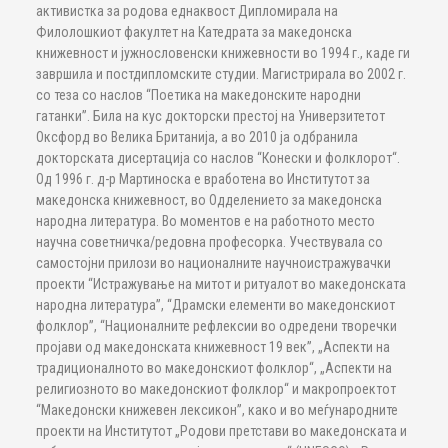
активистка за родова еднаквост Дипломирала на
Филолошкиот факултет на Катедрата за македонска
книжевност и јужнословенски книжевности во 1994 г., каде ги
завршила и постдипломските студии. Магистрирала во 2002 г.
со теза со наслов “Поетика на македонските народни
гатанки”. Била на кус докторски престој на Универзитетот
Оксфорд во Велика Британија, а во 2010 jа одбранила
докторската дисертација со наслов “Конески и фолклорот“.
Од 1996 г. д-р Мартиноска е вработена во Институтот за
македонска книжевност, во Одделението за македонска
народна литература. Во моментов е на работното место
научна советничка/редовна професорка. Учествувала со
самостојни прилози во националните научноистражувачки
проекти “Истражување на митот и ритуалот во македонската
народна литература”, “Драмски елементи во македонскиот
фолклор”, “Националните рефлексии во одредени творечки
пројави од македонската книжевност 19 век”, „Аспекти на
традиционалното во македонскиот фолклор“, „Аспекти на
религиозното во македонскиот фолклор“ и макропроектот
“Македонски книжевен лексикон”, како и во меѓународните
проекти на Институтот „Родови претстави во македонската и