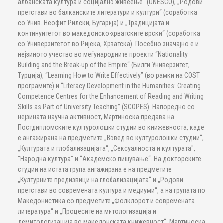
албанската култура и социјално живеење“ (UNESCO), „Родови
претстави во балканските литератури и култури“ (соработка
со Унив. Неофит Рилски, Бугарија) и „Традицијата и
континуитетот во македонско-хрватските врски“ (соработка
со Универзитетот во Ријека, Хрватска). Посебно значајно е и
нејзиното учество во меѓународните проекти “Nationality
Building and the Break-up of the Empire“ (Билги Универзитет,
Турција), “Learning How to Write Effectively” (во рамки на COST
програмите) и “Literacy Development in the Humanities: Creating
Competence Centres for the Enhancement of Reading and Writing
Skills as Part of University Teaching” (SCOPES). Напоредно со
нејзината научна активност, Мартиноска предава на
Постдипломските културолошки студии во книжевноста, каде
е ангажирана на предметите „Вовед во културолошки студии“,
„Културата и глобализацијата“, „Сексуалноста и културата",
"Народна култура" и “Академско пишување“. На докторските
студии на истата група ангажирана е на предметите
„Културните предизвици на глобализацијата“ и „Родови
претстави во современата култура и медиуми“, а на групата по
Македонистика со предметите „Фолклорот и современата
литература“ и „Процесите на митологизација и
демитологизација во македонската книжевност“. Мартиноска