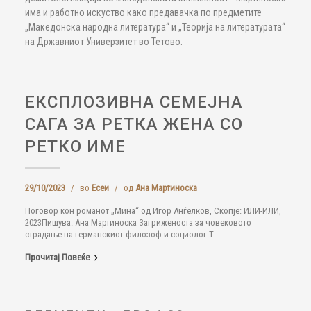
има и работно искуство како предавачка по предметите
„Македонска народна литература“ и „Теорија на литературата“
на Државниот Универзитет во Тетово.
ЕКСПЛОЗИВНА СЕМЕЈНА
САГА ЗА РЕТКА ЖЕНА СО
РЕТКО ИМЕ
29/10/2023
/
во
Есеи
/
од
Ана Мартиноска
Поговор кон романот „Мина“ од Игор Анѓелков, Скопје: ИЛИ-ИЛИ,
2023Пишува: Ана Мартиноска Загриженоста за човековото
страдање на германскиот филозоф и социолог Т...
Прочитај Повеќе