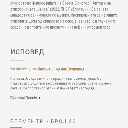
личноста во философијата на Сорен Киркегор“. Автор е на
стихозбирката „Јанѕа“ (2022, ПНВ Публикации). Во раната
младост се занимавала со музика. Инспирацијата за нејзините
стихови ја црпи од сивилото на секојдневието, од случајните
средби, од спонтаните прошетки низ нејзиниот роден град.
ИСПОВЕД
23/10/2022
/
во
Поезија
/
од
Ана Петровска
Исповед Јас сумзаскитана прашинкана осамена улица.Се
чудамзошто душитесе закоравеникако засушена мовна осамено
сокаче. Се спојувамсо агонијатана несфатливото,з�...
Прочитај Повеќе
ЕЛЕМЕНТИ - БРОЈ 20