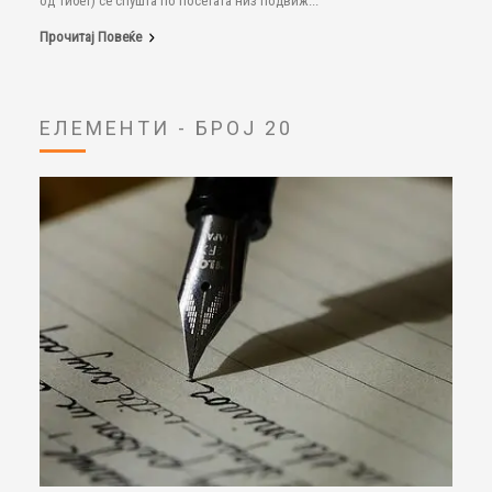
од Тибет) се спушта по посетата низ подвиж...
Прочитај Повеќе
ЕЛЕМЕНТИ - БРОЈ 20