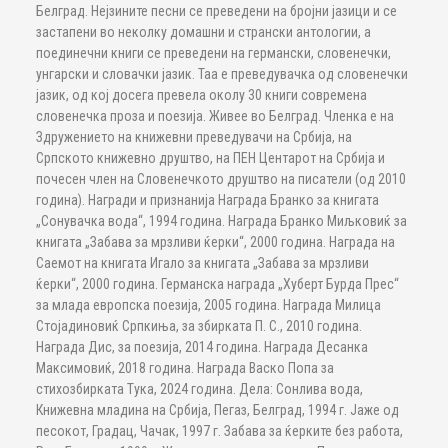
Белград. Нејзините песни се преведени на бројни јазици и се
застапени во неколку домашни и странски антологии, а
поединечни книги се преведени на германски, словенечки,
унгарски и словачки јазик. Таа е преведувачка од словенечки
јазик, од кој досега превела околу 30 книги современа
словенечка проза и поезија. Живее во Белград. Членка е на
Здружението на книжевни преведувачи на Србија, на
Српското книжевно друштво, на ПЕН Центарот на Србија и
почесен член на Словенечкото друштво на писатели (од 2010
година). Награди и признанија Награда Бранко за книгата
„Сонувачка вода“, 1994 година. Награда Бранко Миљковиќ за
книгата „Забава за мрзливи ќерки“, 2000 година. Награда на
Саемот на книгата Игало за книгата „Забава за мрзливи
ќерки“, 2000 година. Германска награда „Хуберт Бурда Прес“
за млада европска поезија, 2005 година. Награда Милица
Стојадиновиќ Српкиња, за збирката П. С., 2010 година.
Награда Дис, за поезија, 2014 година. Награда Десанка
Максимовиќ, 2018 година. Награда Васко Попа за
стихозбирката Тука, 2024 година. Дела: Сонлива вода,
Книжевна младина на Србија, Пегаз, Белград, 1994 г. Јаже од
песокот, Градац, Чачак, 1997 г. Забава за ќерките без работа,