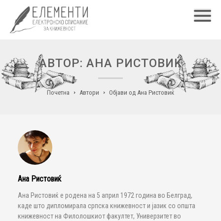
Главн
АВТОР: АНА РИСТОВИЌ
Почетна
Автори
Објави од Ана Ристовиќ
Ана Ристовиќ
Ана Ристовиќ е родена на 5 април 1972 година во Белград,
каде што дипломирала српска книжевност и јазик со општа
книжевност на Филолошкиот факултет, Универзитет во