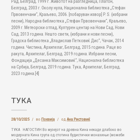
Рад, Белград, 1999 г. Животот на разгледница, Платон,
Белград, 2003 г. Околу нула, Национална библиотека „Стефан
Првовенчани“, Краљево, 2006. [побаруван извор] P. S. (избрани
песни), Народна библиотека „Стефан Првовенчани“, Краљево,
2009 г. Метеорски отпад, Културен центар на Нови Сад, Нови
Сад, 2013 година. Нешто свети, (избрани и нови песни),
Градска библиотека „Владислав Петковиќ Дис“, Чачак, 2014
година. Чистина, Архипелаг, Белград, 2015 година. Раце во
ракута, Архипелаг, Белград, 2019 година. Избрани песни,
Фондација „Десанка Максимовиќ“, Национална библиотека
на Србија, Белград, 2019 година. Тука, Архипелаг, Белград,
2023 година.[4]
ТУКА
28/10/2025
/
во
Поезија
/
од
Ана Ристовиќ
ТУКА НАГОСТИН Во музејот на древна Кина некаде длабоко во
модерната Кина група од стотина будистички монахињи (можеби