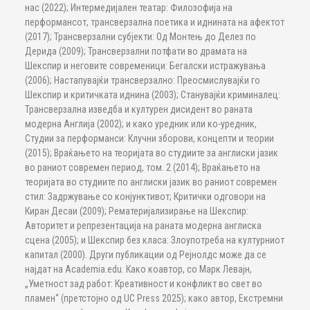
нас (2022); Интермедијален театар: Филозофија на
перформансот, трансверзална поетика и иднината на афектот
(2017); Трансверзални субјекти: Од Монтењ до Делез по
Дерида (2009); Трансверзални потфати во драмата на
Шекспир и неговите современици: Бегалски истражувања
(2006); Настапувајќи трансверзално: Преосмислувајќи го
Шекспир и критичката иднина (2003); Станувајќи криминалец:
Трансверзална изведба и културен дисидент во раната
модерна Англија (2002); и како уредник или ко-уредник,
Студии за перформанси: Клучни зборови, концепти и теории
(2015); Враќањето на теоријата во студиите за англиски јазик
во раниот современ период, том. 2 (2014); Враќањето на
теоријата во студиите по англиски јазик во раниот современ
стил: Задржување со конјунктивот; Критички одговори на
Киран Десаи (2009); Рематеријализирање на Шекспир:
Авторитет и репрезентација на раната модерна англиска
сцена (2005); и Шекспир без класа: Злоупотреба на културниот
капитал (2000). Други публикации од Рејнолдс може да се
најдат на Academia.edu. Како коавтор, со Марк Левајн,
„Уметност зад работ: Креативност и конфликт во свет во
пламен“ (претстојно од UC Press 2025); како автор, Екстремни