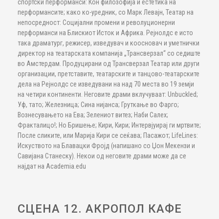
спортски перформанси: Кон филозофија и естетика на
перформансите; како ко-уредник, со Марк Левајн, Театар на
непосредност: Социјални промени и револуционерни
перформанси на Блискиот Исток и Африка. Рејнолдс е исто
така драматург, режисер, изведувач и коосновач и уметнички
директор на театарската компанија „Трансверзал“ со седиште
во Амстердам. Продуцирани од Трансверзал Театар или други
организации, претставите, театарските и танцово-театарските
дела на Рејнолдс се изведувани на над 70 места во 19 земји
на четири континенти. Неговите драми вклучуваат: Unbuckled;
Уф, тато; Железница; Сина нијанса; Груткање во Фарго;
Вознесувањето на Ева; Зелениот витез; Наби Салех;
Фракталицо!; Но Бришење; Кири, Кири; Интервјуирај ги мртвите;
После сликите, или Марија Кири се сеќава; Пасажот; LifeLines:
Искуството на Блавацки Фројд (напишано со Џон Мекензи и
Савијана Станеску). Некои од неговите драми може да се
најдат на Academia.edu
СЦЕНА 12. АКРОПОЛ КАФЕ