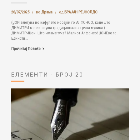
28/07/2025
/
во
Драма
/
од
БРАЈАН РЕЈНОЛДС
(ЏОИ влегува во кафулето носејќи го АЛФОНСО, каде што
ДИМИТРИ мете и слуша традиционална грчка музика.)
ДИМИТРИЏои! Што имаме тука? Малиот Алфонсо! ЏОИЕве го.
Единств...
Прочитај Повеќе
ЕЛЕМЕНТИ - БРОЈ 20