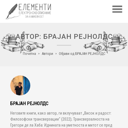
Главн
АВТОР: БРАЈАН РЕЈНОЛДС
Почетна
Автори
Објави од БРАЈАН РЕЈНОЛДС
БРАЈАН РЕЈНОЛДС
Неговите книги, како автор, ги вклучуваат „Висок и радост:
Филозофски трансверзации“ (2022); Трансверзалноста на
Грегори де ла Хаба: Иднината на уметноста и митот се пред