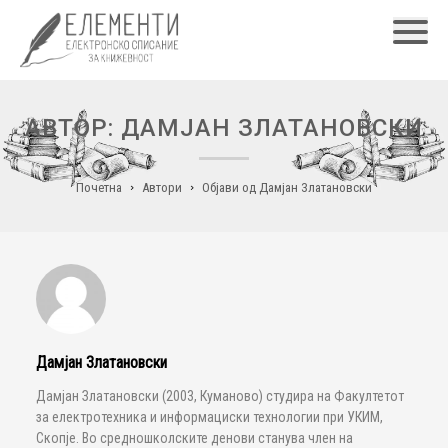
Главн
АВТОР: ДАМЈАН ЗЛАТАНОВСКИ
Почетна
Автори
Објави од Дамјан Златановски
Дамјан Златановски
Дамјан Златановски (2003, Куманово) студира на Факултетот
за електротехника и информациски технологии при УКИМ,
Скопје. Во средношколските денови станува член на