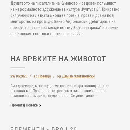
Друштвото на писателите на Куманово и редовен колумнист
на неформалното здружение за култура „Култура β“. Трикратно
бил ученик на Летната школа за поезија, проза и драма под
менторство на проф. д-р Венко Андоновски. Дебитираше на
поетското читање за млади поети „Отскочна даска“ во рамки
на Скопскиот поетски фестивал во 2022 г.
НА ВРВКИТЕ НА ЖИВОТОТ
29/10/2023
/
во
Поезија
/
од
Дамјан Златановски
Син декември, мене студот ме топливо стара волница од нов
непознат мот.По трет пат те сретнувам низ празни толпиво
пеколните кошмари од студената пот.Сѐ уште чувств...
Прочитај Повеќе
ЕЛЕМЕНТИ - БРОЈ 20