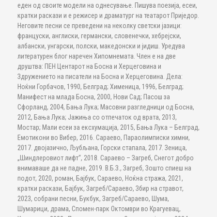
еден од своите модели на однесување. Пишува поезија, есеи,
кратки раскази и е режисер и драматург на театарот Приједор.
Неговите песни се преведени на неколку светски јазици:
француски, англиски, германски, словенечки, хебрејски,
албански, унгарски, полски, македонски и јидиш. Уредува
литературен блог наречен Хипомнемата. Член е на две
друштва: ПЕН Центарот на Босна и Херцеговина и
Здружението на писатели на Босна и Херцеговина. Дела:
Ноќни Горбачов, 1990, Белград; Хименица, 1996, Белград;
Манифест на млада Босна, 2000, Нови Сад; Пасош за
Сфорланд, 2004, Бања Лука; Масовни разгледници од Босна,
2012, Бања Лука; Јажиња со отпечаток од врата, 2013,
Мостар; Мали есеи за ексхумација, 2015, Бања Лука – Белград,
Емотикони во Вибер, 2016. Сараево, Параолимписки химни,
2017. двојазично, Љубљана, Горски стапала, 2017. Зеница,
„Шиндлеровиот лифт“, 2018. Сараево – Загреб, Снегот добро
внимаваше да не падне, 2019. В.Б.З., Загреб, Зошто спиеш на
подот, 2020, роман, Бајбук, Сараево, Ноќна стража, 2021,
кратки раскази, Бајбук, Загреб/Сараево, Збир на стравот,
2023, собрани песни, Букбук, Загреб/Сараево, Шума,
Шумарици, драма, Спомен-парк Октомври во Крагуевац,