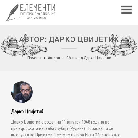
Главн
АВТОР: ДАРКО ЦВИЈЕТИЌ
Почетна
Автори
Објави од Дарко Цвијетиќ
Дарко Цвијетиќ
Дарко Цвијетиќ е роден на 11 јануари 1968 година во
приједорската населба Љубија (Рудник). Пораснал и се
школувал во Приједор. Често го цитира Иван Обренов како