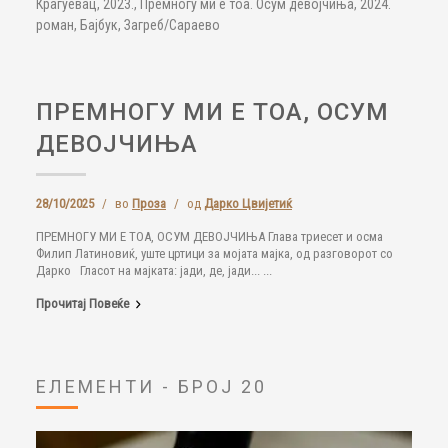
Крагуевац, 2023., Премногу ми е тоа. Осум девојчиња, 2024.
роман, Бајбук, Загреб/Сараево
ПРЕМНОГУ МИ Е ТОА, ОСУМ
ДЕВОЈЧИЊА
28/10/2025
/
во
Проза
/
од
Дарко Цвијетиќ
ПРЕМНОГУ МИ Е ТОА, ОСУМ ДЕВОЈЧИЊА Глава триесет и осма
Филип Латиновиќ, уште цртици за мојата мајка, од разговорот со
Дарко Гласот на мајката: јади, де, јади... ...
Прочитај Повеќе
ЕЛЕМЕНТИ - БРОЈ 20