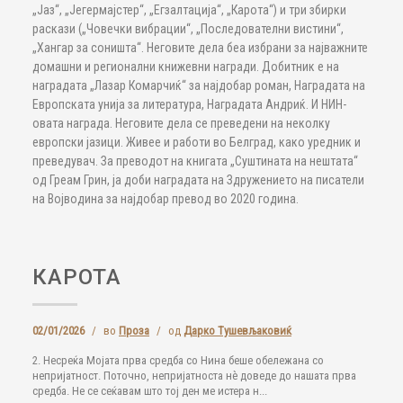
„Јаз“, „Јегермајстер“, „Егзалтација“, „Карота“) и три збирки
раскази („Човечки вибрации“, „Последователни вистини“,
„Хангар за соништа“. Неговите дела беа избрани за најважните
домашни и регионални книжевни награди. Добитник е на
наградата „Лазар Комарчиќ“ за најдобар роман, Наградата на
Европската унија за литература, Наградата Андриќ. И НИН-
овата награда. Неговите дела се преведени на неколку
европски јазици. Живее и работи во Белград, како уредник и
преведувач. За преводот на книгата „Суштината на нештата“
од Греам Грин, ја доби наградата на Здружението на писатели
на Војводина за најдобар превод во 2020 година.
КАРОТА
02/01/2026
/
во
Проза
/
од
Дарко Тушевљаковиќ
2. Несреќа Мојата прва средба со Нина беше обележана со
непријатност. Поточно, непријатноста нè доведе до нашата прва
средба. Не се сеќавам што тој ден ме истера н...