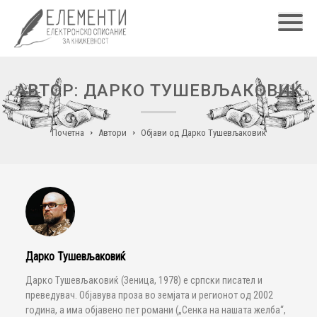
Главн
АВТОР: ДАРКО ТУШЕВЉАКОВИЌ
Почетна
Автори
Објави од Дарко Тушевљаковиќ
Дарко Тушевљаковиќ
Дарко Тушевљаковиќ (Зеница, 1978) е српски писател и
преведувач. Објавува проза во земјата и регионот од 2002
година, а има објавено пет романи („Сенка на нашата желба“,