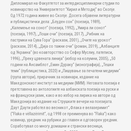
Дипломирал на Факултетот за интердисциплинарни студии по
новинарство на Универзитетот “Кирил и Методиј” во Скопје.
Од 1972 година живее во Скопје. Досега објавени литературни
и публицистички дела: „Блуден сон“ (поезија, 1989),
„Калемење на сонот“ (поезија, 1992), „Умира ли сонот“
(поезија, 1997), „Лоши очи“ (поезија, 2017), „Рибник на
пастрмки на Сува Гора“ (раскази, 2001), „Очите на урокот“
(раскази, 2014), „Дија со тажни очи“ (роман, 2019), „Албанците
од Украина“ (во коавторсттво со Сефер Муслиу, патеписи,
1996), „Преку црвената линија“ (избор на колумни, 2005), „50
години на Ансамблот „Емин Дураку“ (монографија), „Тешки
теми“ (публицистика, 2020) и „Пишување за печатени медиуми“
(група автори), прирачник за новинари, издание на
Македонскиот институт за медиуми (МИМ). Неговата поезија е
претставена во антологиите на албанската поезија на руски и
на француски јазик, како и во избор на лирика на автори од
Македонија во издание на Струшките вечери на поезијата.
Даут Даути работел во весникот „Флака е велазеримит“
(“Flaka e vëllazërimit”, од 1998 се преименува во “Flaka”) како
новинар, уредник на рубрики до главен и одговорен уредник.
Соработувал со многу домашни и странски весници,