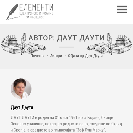
Главн
АВТОР: ДАУТ ДАУТИ
Почетна
Автори
Објави од Даут Даути
Даут Даути
ДАУТ ДАУТИ е роден на 31 март 1961 во с. Бојане, Скопје.
Основно училиште, покрај во родното село, следеше во Охрид
и Скопје, а средното во гимназијата “Зеф Луш Марку“.