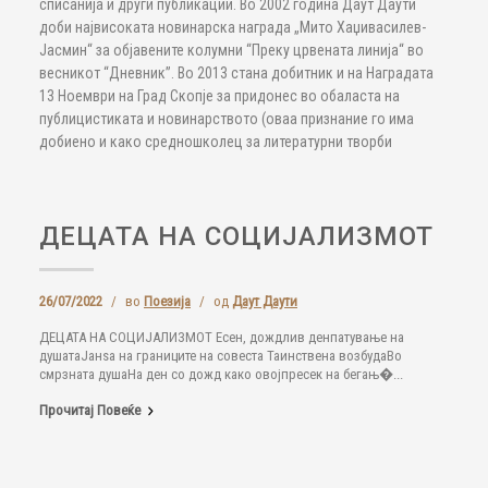
списанија и други публикации. Во 2002 година Даут Даути
доби највисоката новинарска награда „Мито Хаџивасилев-
Јасмин“ за објавените колумни “Преку црвената линија“ во
весникот “Дневник”. Во 2013 стана добитник и на Наградата
13 Ноември на Град Скопје за придонес во обаласта на
публицистиката и новинарството (оваа признание го има
добиено и како средношколец за литературни творби
ДЕЦАТА НА СОЦИЈАЛИЗМОТ
26/07/2022
/
во
Поезија
/
од
Даут Даути
ДЕЦАТА НА СОЦИЈАЛИЗМОТ Есен, дождлив денпатување на
душатаЈанѕа на границите на совеста Таинствена возбудаВо
смрзната душаНа ден со дожд како овојпресек на бегањ�...
Прочитај Повеќе