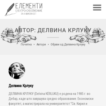
Главн
АВТОР: ДЕЛВИНА КРЛУКУ
Почетна
Автори
Објави од Делвина Крлуку
Делвина Крлуку
ДЕЛВИНА КРЛУКУ (Delvina KËRLUKU) е родена на 1985 г. во
Дебар, каде што завршува средно образование. Економски
факултет, а магистрирала нa универзитетот “Св. Кирил и