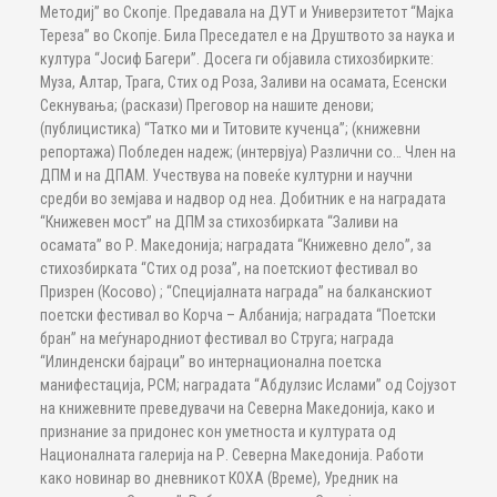
Методиј” во Скопје. Предавала на ДУТ и Универзитетот “Мајка
Тереза” во Скопје. Била Преседател е на Друштвото за наука и
култура “Јосиф Багери”. Досега ги објавила стихозбирките:
Муза, Алтар, Трага, Стих од Роза, Заливи на осамата, Есенски
Секнувања; (раскази) Преговор на нашите денови;
(публицистика) “Татко ми и Титовите кученца”; (книжевни
репортажа) Побледен надеж; (интервјуа) Различни со… Член на
ДПМ и на ДПАМ. Учествува на повеќе културни и научни
средби во земјава и надвор од неа. Добитник е на наградата
“Книжевен мост” на ДПМ за стихозбирката “Заливи на
осамата” во Р. Македонија; наградата “Книжевно дело”, за
стихозбирката “Стих од роза”, на поетскиот фестивал во
Призрен (Косово) ; “Специјалната награда” на балканскиот
поетски фестивал во Корча – Албанија; наградата “Поетски
бран” на меѓународниот фестивал во Струга; награда
“Илинденски бајраци” во интернационална поетска
манифестација, РСМ; наградата “Абдулзис Ислами” од Сојузот
на книжевните преведувачи на Северна Македонија, како и
признание за придонес кон уметноста и културата од
Националната галерија на Р. Северна Македонија. Работи
како новинар во дневникот КОХА (Време), Уредник на