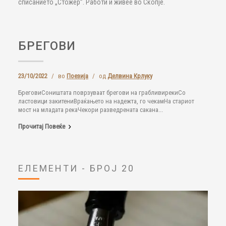
списанието „Стожер”. Работи и живее во Скопје.
БРЕГОВИ
23/10/2022
/
во
Поезија
/
од
Делвина Крлуку
БреговиСоништата поврзуваат брегови на грабливирекиСо
ластовици закитениВраќањето на надежта, го чекамНа стариот
мост на младата рекаЧекори разведрената сакана...
Прочитај Повеќе
ЕЛЕМЕНТИ - БРОЈ 20