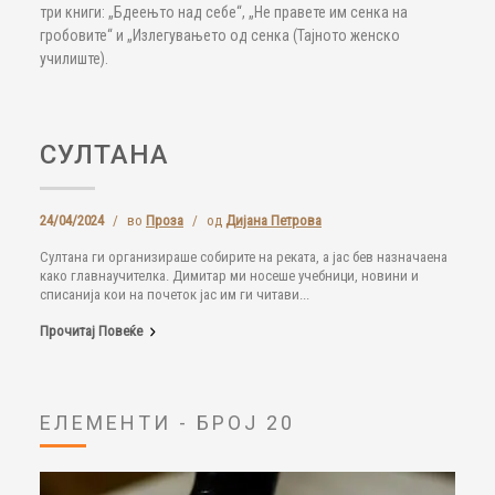
три книги: „Бдеењто над себе“, „Не правете им сенка на
гробовите“ и „Излегувањето од сенка (Тајното женско
училиште).
СУЛТАНА
24/04/2024
/
во
Проза
/
од
Дијана Петрова
Султана ги организираше собирите на реката, а јас бев назначаена
како главнаучителка. Димитар ми носеше учебници, новини и
списанија кои на почеток јас им ги читави...
Прочитај Повеќе
ЕЛЕМЕНТИ - БРОЈ 20