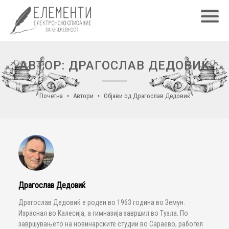
Главн
АВТОР: ДРАГОСЛАВ ДЕДОВИЌ
Почетна
Автори
Објави од Драгослав Дедовиќ
Драгослав Дедовиќ
Драгослав Дедовиќ е роден во 1963 година во Земун.
Израснал во Калесија, а гимназија завршил во Тузла. По
завршувањето на новинарските студии во Сараево, работел