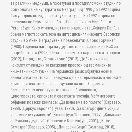
за различни медиуми, а посетувал и постдипломски студии по
социологија на културата во Белград. Од 1990 до 1992 година
бил уредник во издавачка куќа во Тузла. Во 1992 година се
преселил во Германија, работејќи најпрвин во Нирнберг и
Регензбург. Како стипендист на Фондацијата „Хајнрих Бел“, ја
брани магистерската теза на интердисциплинарните Европски
студии во Ахен. Наградуван е повеќепати: „Слово Горчина“
(1988); Годишна награда на Друштвото на писатели на БиХ за
најдобра книга (2005); Печат на сремско-карловачката варош
(2012); Наградата „Стражилово“ (2013). Добитник е и на
неколку стипендии за книжевни престои од германските
книжевни институции. На германски јазик објавува есеи и
аналитички текстови, преведува од и на германски, а неговите
книжевни текстови се преведувани на повеќе јазици.
Застапен е во неколку антологии на босанската,
црногорската, српската и светската поезија. Меѓу неговите
објавени поетски книги се: „Да излеземе во полето“ (Сараево,
1988), „Циркус Европа“ (Тузла, 1990), „За благородните убијци
и најмените хуманисти“ (Клагенфурт/Целовец, 1997), „Кавасаки
за Вукман Дедовиќ“ (Сараево и Клагенфурт, 2001), „Кафе
Суматра“ (Сараево, 2005), „Динарски Буда“ (Белград, 2018),