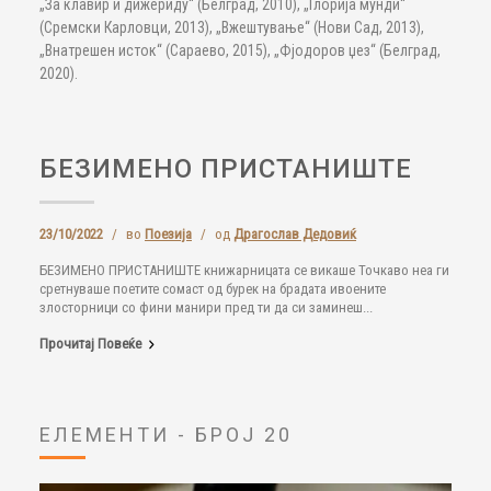
„За клавир и дижериду“ (Белград, 2010), „Глорија мунди“
(Сремски Карловци, 2013), „Вжештување“ (Нови Сад, 2013),
„Внатрешен исток“ (Сараево, 2015), „Фјодоров џез“ (Белград,
2020).
БЕЗИМЕНО ПРИСТАНИШТЕ
23/10/2022
/
во
Поезија
/
од
Драгослав Дедовиќ
БЕЗИМЕНО ПРИСТАНИШТЕ книжарницата се викаше Точкаво неа ги
сретнуваше поетите сомаст од бурек на брадата ивоените
злосторници со фини манири пред ти да си заминеш...
Прочитај Повеќе
ЕЛЕМЕНТИ - БРОЈ 20