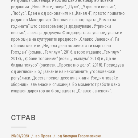
Република Словенија. Работел како новинар во повеќе
редакции: „Нова Македонија“, „Пулс“, „Утрински весник“,
„Глобус“. Еден е од основачите на „Канал 4“, првото приватно
радио во Македонија. Основач е на наградата „Роман на
годината“ што своевремено ја доделуваше „Утрински
весник“, а сега ја доделува Фондацијата за унапредување и
промоција на културните вредности „Славко Јаневски“. Ги
објавил книгите: „Недела дена во животот и смртта на
Гроздан“ (роман, „Темплум“, 2016, второ издание „Темплум“
2018), „Урбани топоними“ (есеи, „Темплум“ 2018) и „Да не
бидам покусо“ (раскази, „Просветно дело“, 2018). Преведува
од англиски и од јазизите на некогашните југословенски
републики. Досега превел десетина книги. Уредил повеќе
зборници, алманаси и списанија. Во моментот работи како
извршен директор на Фондацијата „Славко Јаневски“.
СТРАВ
25/01/2023
/
во
Проза
/
од
Ѕвездан Георгиевиски