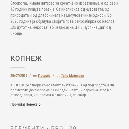
Отсекогаш имала интерес за креативно изразување, а од свои
16 години пишува поезија. Се инспирира од чувствата, од
природата и од длабочината на меѓучовечките односи. Во
2025 година ја објавува својата прва стихозбирка со наслов
„Во цутот на мекоста“ во издание на „ПНВ Публикации“ од
Скопје.
КОПНЕЖ
28/07/2025
/
во
Поезија
/
од
Гала Матевска
КОПНЕЖ Се отвори сон-саламурената зеница од под брдото и ми
прошепоти дека е време да си одам. Лазурни парчиња небо ме
отпоздравија, кон тремот ме насочија, со шолја ...
Прочитај Повеќе
ЕЛЕМЕНТИ - БРОЈ 20