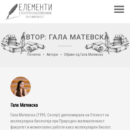
Главн
АВТОР: ГАЛА МАТЕВСКА
Почетна
Автори
Објави од Гала Матевска
Гала Матевска
Гала Матевска (1995, Скопје) дипломирала на Отсекот за
молекуларна биологија при Природно-математичкиот
факултет и моментално работи како молекуларен биолог.