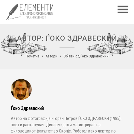
Главн
АВТОР: ЃОКО ЗДРАВЕСКИЍ
Почетна
Автори
Објави од Ѓоко Здравескиѝ
Ѓоко Здравескиѝ
Автор на фотографија - Горан Петров ЃОКО ЗДРАВЕСКИ (1985),
поет и раскажувач. Дипломирал и магистрирал на
филолошкиот факултет во Скопје. Работел како лектор по