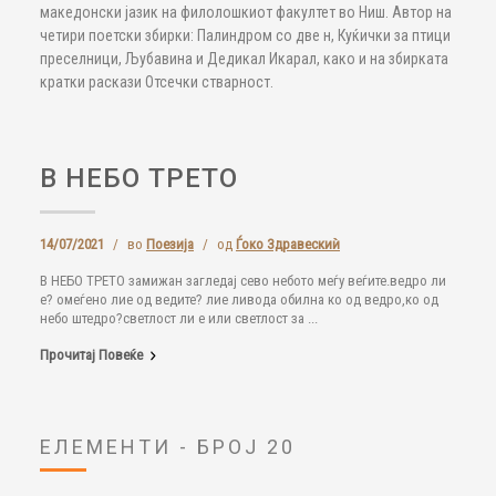
македонски јазик на филолошкиот факултет во Ниш. Автор на
четири поетски збирки: Палиндром со две н, Куќички за птици
преселници, Љубавина и Дедикал Икарал, како и на збирката
кратки раскази Отсечки стварност.
В НЕБО ТРЕТО
14/07/2021
/
во
Поезија
/
од
Ѓоко Здравескиѝ
В НЕБО ТРЕТО замижан загледај сево небото меѓу веѓите.ведро ли
е? омеѓено лие од ведите? лие ливода обилна ко од ведро,ко од
небо штедро?светлост ли е или светлост за ...
Прочитај Повеќе
ЕЛЕМЕНТИ - БРОЈ 20