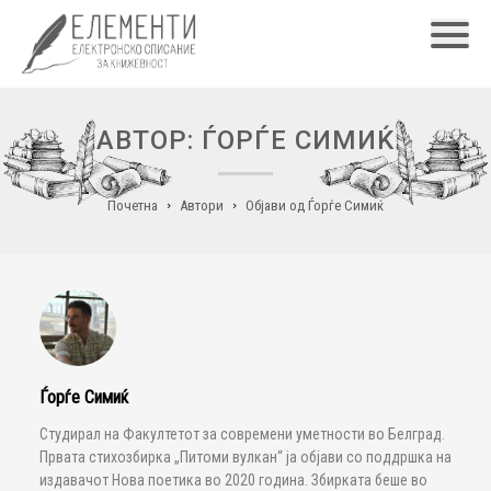
Главн
АВТОР: ЃОРЃЕ СИМИЌ
Почетна
Автори
Објави од Ѓорѓе Симиќ
Ѓорѓе Симиќ
Студирал на Факултетот за современи уметности во Белград.
Првата стихозбирка „Питоми вулкан“ ја објави со поддршка на
издавачот Нова поетика во 2020 година. Збирката беше во