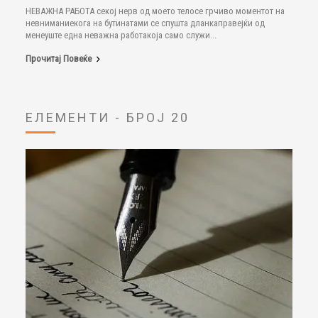
НЕВАЖНА РАБОТА секој нерв од моето телосе грчиво моментот на
невниманиекога на бутинатами се спушта дланкаправејќи од
менеуште една неважна работакоја само служи...
Прочитај Повеќе
ЕЛЕМЕНТИ - БРОЈ 20