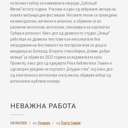
потесниот избор за книжевната награда „Србољуб
Митиќ“истата година. Учесник и еден од избраните автори на
повеќе меѓународни фестивали. Неговите песни се преведени
на македонски, англиски и шпански, а објавени се во
различни антологии, антологии, списанија и на портали во
Србија и регионот. Како дел од драмското студио „Знаци“
работеше на драмски текстови кои неколкупати беа
наградувани на Фестивалот на театарски игри за деца и
младинци во Белград. Втората стихозбирка „Бевме добри
момци“ ја објави во 2022 година за издавачката куќа
Прометеј, како дел од едицијата Река библиотека. Главен и
одговорен уредник на порталот „Блудни стих“, кој како дел
од електронска антологија секој месец објавува избор од
регионална љубовна поезија.
НЕВАЖНА РАБОТА
24/04/2023
/
во
Поезија
/
од
Ѓорѓе Симиќ