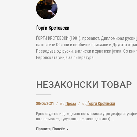
Ѓорѓи Крстевски
ЃОРЃИ КРСТЕВСКИ (1981), прозаист. Дипломирал руски 
на книгите Обични и необични приказни и Другата стра
Преведува од руски, англиски и хрватски јазик. Со кни
Европската унија за литература.
НЕЗАКОНСКИ ТОВАР
30/06/2021
/
во
Проза
/
од
Ѓорѓи Крстевски
Едно студено и дождливо ноемвриско утро двајца случајни
што не можеа, туку зашто не сакаа да имаат) ...
Прочитај Повеќе