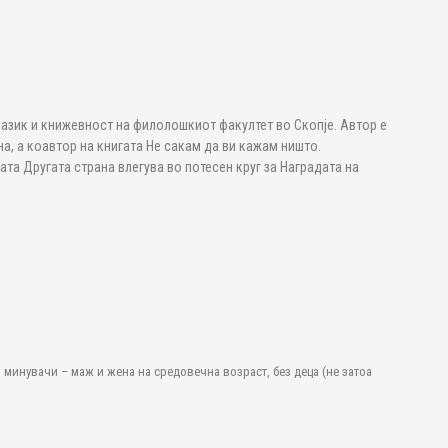
јазик и книжевност на филолошкиот факултет во Скопје. Автор е
на, а коавтор на книгата Не сакам да ви кажам ништо.
гата Другата страна влегува во потесен круг за Наградата на
 минувачи – маж и жена на средовечна возраст, без деца (не затоа