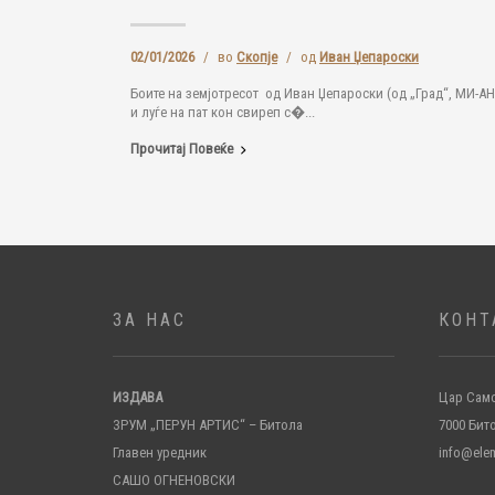
02/01/2026
/
во
Скопје
/
од
Иван Џепароски
Боите на земјотресот од Иван Џепароски (од „Град“, МИ-А
и луѓе на пат кон свиреп с�...
Прочитај Повеќе
ЗА НАС
КОНТ
ИЗДАВА
Цар Само
ЗРУМ „ПЕРУН АРТИС“ – Битола
7000 Бит
Главен уредник
info@ele
САШО ОГНЕНОВСКИ