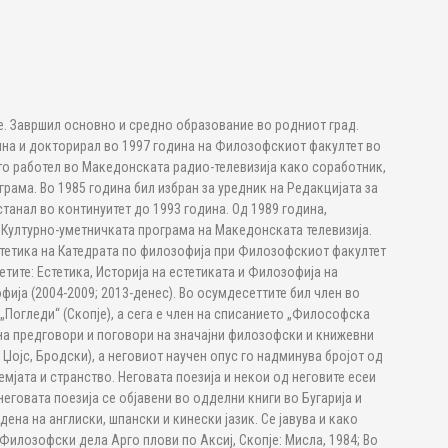
је. Завршил основно и средно образование во родниот град.
ина и докторирал во 1997 година на Филозофскиот факултет во
то работел во Македонската радио-телевизија како соработник,
грама. Во 1985 година бил избран за уредник на Редакцијата за
станал во континуитет до 1993 година. Од 1989 година,
 Културно-уметничката програма на Македонската телевизија.
стетика на Катедрата по филозофија при Филозофскиот факултет
тите: Естетика, Историја на естетиката и Филозофија на
фија (2004-2009; 2013-денес). Во осумдесеттите бил член во
 „Погледи“ (Скопје), а сега е член на списанието „Философска
 на предговори и поговори на значајни филозофски и книжевни
 Џојс, Бродски), а неговиот научен опус го надминува бројот од
мјата и странство. Неговата поезија и некои од неговите есеи
неговата поезија се објавени во одделни книги во Бугарија и
ена на англиски, шпански и кинески јазик. Се јавува и како
) Филозофски дела Арго плови по Аксиј, Скопје: Мисла, 1984; Во