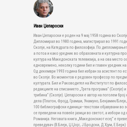
Иван Џепароски
Иван Џепароски е роден на 9 мај 1958 година во Скоп
Дипломирал во 1980 година, магистрирал во 1991 год
Скопје, на Катедрата по филозофија. По дипломирање
а потоа и како уредник во образовната и културна про
култура на Македонската телевизија, а на ова место о
едновремено, неколку години бил и главен уредник на
Од декември 1993 година бил избран за асистент по е
во Скопје. Во моментов е редовен професор по предме
културата. Бил и Раководител на Институтот по филозо
редакциите на списанието „Трета програма“ (Скопје) и
трибина“ (Скопје). Џепароски е автор на поголем број
дела (Платон, Фројд, Грамши, Унамуно, Бенјамин/Блејк,
100 библиографски единици–текстови објавувани во зе
се преведени на повеќе јазици во светот, а избори од 
Романија. Неговата книга „Македонскиот есеј“ е превед
преведувач (В.Блејк, Џ.Џојс, Ј.Бродски, Д.Хјум, Е.Берк