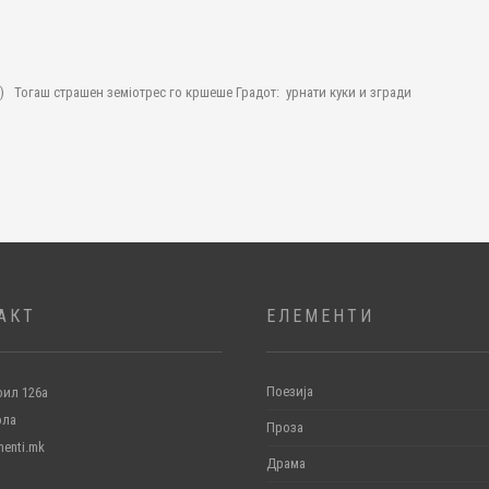
Н) Тогаш страшен земіотрес го кршеше Градот: урнати куки и згради
АКТ
ЕЛЕМЕНТИ
Поезија
ил 126а
ола
Проза
menti.mk
Драма