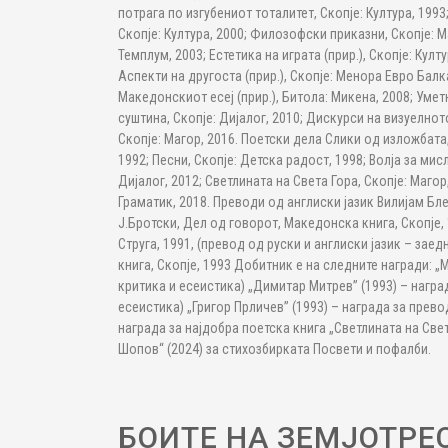
потрага по изгубениот тоталитет, Скопје: Култура, 1993
Скопје: Култура, 2000; Филозофски приказни, Скопје: М
Темплум, 2003; Естетика на играта (прир.), Скопје: Култу
Аспекти на другоста (прир.), Скопје: Менора Евро Балк
Македонскиот есеј (прир.), Битола: Микена, 2008; Умет
суштина, Скопје: Дијалог, 2010; Дискурси на визуелнот
Скопје: Магор, 2016. Поетски дела Слики од изложбата,
1992; Песни, Скопје: Детска радост, 1998; Волја за мис
Дијалог, 2012; Светлината на Света Гора, Скопје: Магор, 
Граматик, 2018. Преводи од англиски јазик Вилијам Бле
Ј.Бротски, Дел од говорот, Македонска книга, Скопје,
Струга, 1991, (превод од руски и англиски јазик – зае
книга, Скопје, 1993 Добитник е на следните награди: „
критика и есеистика) „Димитар Митрев” (1993) – наград
есеистика) „Григор Прличев” (1993) – награда за прево
награда за најдобра поетска книга „Светлината на Све
Шопов“ (2024) за стихозбирката Посвети и пофалби.
БОИТЕ НА ЗЕМЈОТРЕ