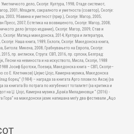
; Уметничкото дело, Скопје: Култура, 1998; Отаде системот,
агор, 2001; Младите, сакралното и уметноста (соавтор), Скопје:
ра, 2003; Убавина и уметност (прир.), Скопје: Магор, 2005;
ан Пресс, 2007; Естетика на возвишеното, Скопје: Магор, 2008;
ничкото дело (второ издание), Скопје: Магор, 2009; Став и
о, Скопје: Матица македонска, 2014; Култура и литература,
 Скопје: Наша книга, 1989; Еклоги, Скопје: Македонска книга,
ла, Битола: Микена, 2008; Грабнувањето на Европа, Скопје:
2015, пр. англиски, Струга: СВП, 2016, пр. српски, Белград:
јк, Песни на невиноста и на искуството, Мисла, Скопје, 1988
 1988 Јосиф Бротски, Поезија, Македонска книга – СВП, Скопје–
дно со Е. Клетников) Џејмс Џојс, Камерна музика, Македонска
Млад борец” (1984) – награда за книгата Арго плови по Аксиј (за
а за книгата Во потрага по изгубениот тоталитет (за критика и
дот на Џ. Џојс, Камерна музика „Браќа Миладиновци “ (2016) -
та Гора“ на македонски јазик напишана меѓу два фестивали „Ацо
СОТ