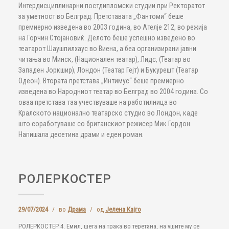
Интердисциплинарни постдипломски студии при Ректоратот
за уметност во Белград. Претставата „Фантоми“ беше
премиерно изведена во 2003 година, во Ателје 212, во режија
на Горчин Стојановиќ. Делото беше успешно изведено во
театарот Шаушпилхаус во Виена, а беа организирани јавни
читања во Минск, (Национален театар), Лидс, (Театар во
Западен Јоркшир), Лондон (Театар Гејт) и Букурешт (Театар
Одеон). Втората претстава „Интимус“ беше премиерно
изведена во Народниот театар во Белград во 2004 година. Со
оваа претстава таа учествуваше на работилница во
Кралското национално театарско студио во Лондон, каде
што соработуваше со британскиот режисер Мик Гордон.
Напишала десетина драми и еден роман.
РОЛЕРКОСТЕР
29/07/2024
/
во
Драма
/
од
Јелена Кајго
РОЛЕРКОСТЕР 4. Емил, шета на трака во теретана, на ушите му се