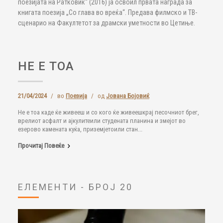
поезијата на Ратковиќ“ (2016) ја освоил првата награда за
книгата поезија „Со глава во вреќа“. Предава филмско и ТВ-
сценарио на Факултетот за драмски уметности во Цетиње.
НЕ Е ТОА
21/04/2024
/
во
Поезија
/
од
Јована Бојовиќ
Не е тоа каде ќе живееш и со кого ќе живеешкрај песочниот брег,
врелиот асфалт и ајкулитеили студената планина и змејот во
езерово камената куќа, приземјетоили стан...
Прочитај Повеќе
ЕЛЕМЕНТИ - БРОЈ 20