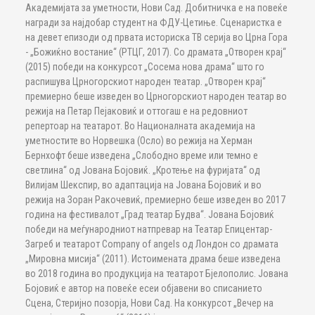
Академијата за уметности, Нови Сад. Добитничка е на повеќе
награди за најдобар студент на ФДУ-Цетиње. Сценаристка е
на девет епизоди од првата историска ТВ серија во Црна Гора
- „Божиќно востание“ (РТЦГ, 2017). Со драмата „Отворен крај“
(2015) победи на конкурсот „Сосема нова драма“ што го
распишува Црногорскиот народен театар. „Отворен крај“
премиерно беше изведен во Црногорскиот народен театар во
режија на Петар Пејаковиќ и оттогаш е на редовниот
репертоар на театарот. Во Националната академија на
уметностите во Норвешка (Осло) во режија на Херман
Бернхофт беше изведена „Слободно време или темно е
светлина“ од Јована Бојовиќ. „Кротење на фуријата“ од
Вилијам Шекспир, во адаптација на Јована Бојовиќ и во
режија на Зоран Ракочевиќ, премиерно беше изведен во 2017
година на фестивалот „Град театар Будва“. Јована Бојовиќ
победи на меѓународниот натпревар на Театар Епицентар-
Загреб и театарот Company of angels од Лондон со драмата
„Мировна мисија“ (2011). Истоимената драма беше изведена
во 2018 година во продукција на театарот Бјелополис. Јована
Бојовиќ е автор на повеќе есеи објавени во списанието
Сцена, Стеријно позорја, Нови Сад. На конкурсот „Вечер на