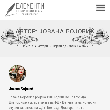
Главн
АВТОР: ЈОВАНА БОЈОВИЌ
Почетна
Автори
Објави од Јована Бојовиќ
Јована Бојовиќ
Јована Бојовиќ е родена 1989 година во Подгорица.
Дипломирала драматургија на ФДУ Цетиње, а магистерски
студии завршила на ФДУ, Белград. Докторантка на