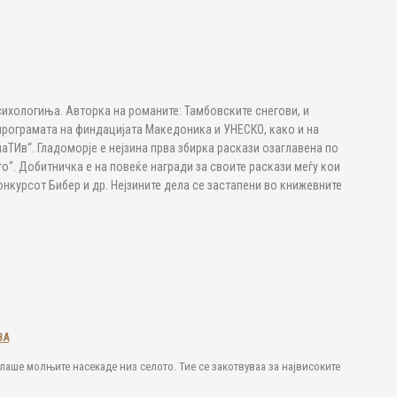
хологиња. Авторка на романите: Тамбовските снегови, и
програмата на финдацијата Македоника и УНЕСКО, како и на
аТИв“. Гладоморје е нејзина прва збирка раскази озаглавена по
о“. Добитничка е на повеќе награди за своите раскази меѓу кои
онкурсот Бибер и др. Нејзините дела се застапени во книжевните
ВА
лаше молњите насекаде низ селото. Тие се закотвуваа за највисоките