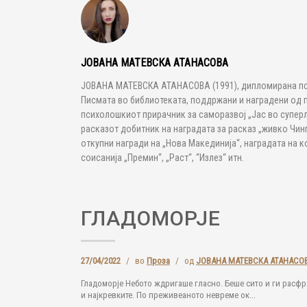
ЈОВАНА МАТЕВСКА АТАНАСОВА
ЈОВАНА МАТЕВСКА АТАНАСОВА (1991), дипломирана пси
Писмата во библиотеката, поддржани и наградени од 
психолошкиот прирачник за саморазвој „Јас во суперл
расказот добитник на наградата за расказ „живко Чинг
откупни награди на „Нова Макединија“, наградата на к
соисанија „Премин“, „Раст“, “Излез“ итн.
ГЛАДОМОРЈЕ
27/04/2022
/
во
Проза
/
од
ЈОВАНА МАТЕВСКА АТАНАСО
Гладоморје Небото ждригаше гласно. Беше сито и ги расфр
и најкревките. По преживеаното невреме ок...