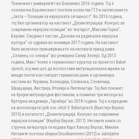
Техничкиот универзитет во Берлинво 2016 година. Тој е
основачна Берлинскиот поетски колектив Г13 и насписанието
„Јалта – Позиции за еврејската сегашност“. Во 2016 година,
тој бил организатор на настанот „Дезинтеграција. Конгрес за
современи еврејски позиции“ во театарот „Максим Горки“,
Берлин. Следниот настан „Денови на радикална еврејска
култура“ се одржал во ноември 2017 година. На настанот
било вклучено прикажувањето на неговата првад рама
„Селанец со секира“ (во режијана Сапир Хелер). Од 2013
година, Макс Чолек е германскиот куратор за проектот Babel
sprech, кој има цел да воспостави меѓунационална мрежа за
млади поети кои говорат германски јазик и организира
настани во Украина, Холандија, Словачка, Словенија,
Швајцарија, Австрија, Италија и Лихтенштајн. Тој бил поканет
на бројни меѓународни фестивали, а поминал три месеци во
Културна академија „Тарабија“ во 2018 година. Тој е коуредник
на антологијата Lyrik von Jetzt 3. Babelsprech (Валстејн Верлаг,
2015) и каталогот „Дезинтеграција. Конгрес на современи
еврејски позиции“ (Кербер Верлаг, 2017). Неговите книги со
стручна литература ги издава Карл Хансер Верлаг, Минхен.
Неговите поетски збирки Druckkammern (2012) и Jubeljahre