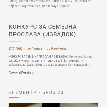
(2015), како и електронската книга A.H.A.S.V.E.R. (2016) се
објавени од страна на „Верлагхаус Берлин“.
КОНКУРС ЗА СЕМЕЈНА
ПРОСЛАВА (ИЗВАДОК)
27/01/2022
/
во
Поезија
/
од
Макс Чолек
КОНКУРС ЗА СЕМЕЈНА ПРОСЛАВА (ИЗВАДОК) Им се обраќам на
ониеКои купваат користени четки за забиЗа тротоарот и
забележуваатДека работата е веќе завршена Кои веруваа�...
Прочитај Повеќе
ЕЛЕМЕНТИ - БРОЈ 20