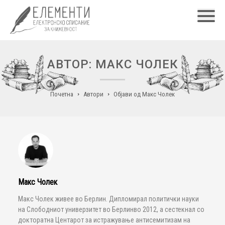
Главн
АВТОР: МАКС ЧОЛЕК
Почетна
Автори
Објави од Макс Чолек
Макс Чолек
Макс Чолек живее во Берлин. Дипломирал политички науки
на Слободниот универзитет во Берлинво 2012, а сестекнал со
докторатна Центарот за истражување антисемитизам на